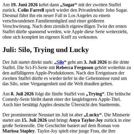
Am
19. Juni 2026
kehrt dann
„Sugar“
mit der zweiten Staffel
zurück.
Colin Farrell
spielt wieder den Privatdetektiv John Sugar.
Diesmal führt ihn ein neuer Fall in Los Angeles zu einem
verschwundenen Familienmitglied und einer größeren
Verschwörung. Nach dem ziemlich eigenwilligen Twist der ersten
Staffel dürfte spannend werden, wie Apple diese Serie weiterzieht,
ohne sich komplett im eigenen Kniff zu verknoten.
Juli: Silo, Trying und Lucky
Der Juli startet direkt stark:
„
Silo
“
geht am
3. Juli 2026
in die dritte
Staffel. Die Sci-Fi-Serie mit
Rebecca Ferguson
gehört weiterhin zu
den auffälligeren Apple-Produktionen. Nach den Ereignissen der
zweiten Staffel dürfte es wieder tiefer in die Geheimnisse rund um
das Silo, seine Vergangenheit und die Welt draußen gehen.
Am
8. Juli 2026
folgt die fünfte Staffel von
„Trying“
. Die britische
Comedy-Serie bleibt damit einer der langlebigeren Apple-Titel.
Auch hier bestätigt Apples deutsche Übersicht den Starttermin.
Der prominenteste Neustart im Juli ist aber
„Lucky“
. Die Miniserie
startet am
15. Juli 2026
und bringt
Anya Taylor-Joy
zurück in eine
große Serienrolle. Die Geschichte basiert auf dem Roman von
Marissa Stapley
. Taylor-Joy spielt eine junge Frau, die ihre