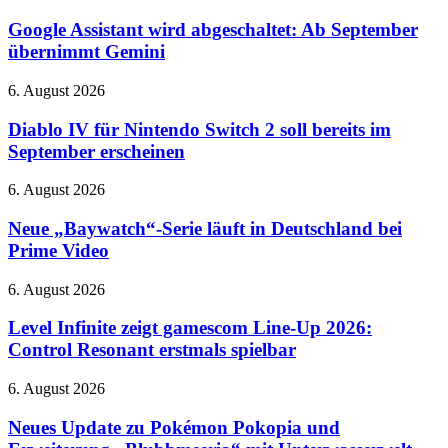
Assistant
App
wird
Google Assistant wird abgeschaltet: Ab September
abgeschaltet:
übernimmt Gemini
Ab
September
Diablo
6. August 2026
übernimmt
IV
Gemini
für
Diablo IV für Nintendo Switch 2 soll bereits im
Nintendo
September erscheinen
Switch
2
Neue
6. August 2026
soll
„Baywatch“-
bereits
Serie
Neue „Baywatch“-Serie läuft in Deutschland bei
im
läuft
Prime Video
September
in
erscheinen
Deutschland
Level
6. August 2026
bei
Infinite
Prime
zeigt
Level Infinite zeigt gamescom Line-Up 2026:
Video
gamescom
Control Resonant erstmals spielbar
Line-
Up
Neues
6. August 2026
2026:
Update
Control
zu
Neues Update zu Pokémon Pokopia und
Resonant
Pokémon