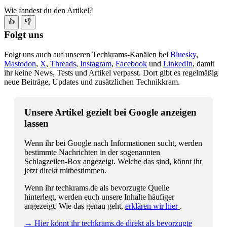
Wie fandest du den Artikel?
👍
👎
Folgt uns
Folgt uns auch auf unseren Techkrams-Kanälen bei
Bluesky
,
Mastodon
,
X
,
Threads
,
Instagram
,
Facebook
und
LinkedIn
, damit
ihr keine News, Tests und Artikel verpasst. Dort gibt es regelmäßig
neue Beiträge, Updates und zusätzlichen Technikkram.
Unsere Artikel gezielt bei Google anzeigen
lassen
Wenn ihr bei Google nach Informationen sucht, werden
bestimmte Nachrichten in der sogenannten
Schlagzeilen-Box angezeigt. Welche das sind, könnt ihr
jetzt direkt mitbestimmen.
Wenn ihr techkrams.de als bevorzugte Quelle
hinterlegt, werden euch unsere Inhalte häufiger
angezeigt. Wie das genau geht,
erklären wir hier
.
→ Hier könnt ihr techkrams.de direkt als bevorzugte