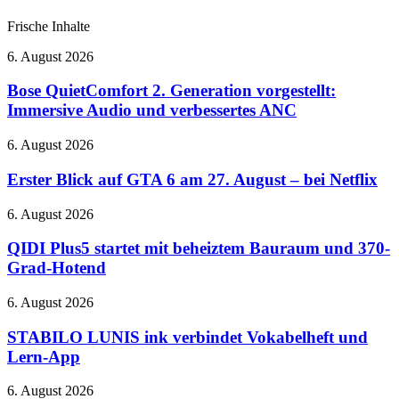
Frische Inhalte
Bose
6. August 2026
QuietComfort
2.
Bose QuietComfort 2. Generation vorgestellt:
Generation
Immersive Audio und verbessertes ANC
vorgestellt:
Immersive
Erster
6. August 2026
Audio
Blick
und
auf
Erster Blick auf GTA 6 am 27. August – bei Netflix
verbessertes
GTA
ANC
6
QIDI
6. August 2026
am
Plus5
27.
startet
QIDI Plus5 startet mit beheiztem Bauraum und 370-
August
mit
Grad-Hotend
–
beheiztem
bei
Bauraum
STABILO
6. August 2026
Netflix
und
LUNIS
370-
ink
STABILO LUNIS ink verbindet Vokabelheft und
Grad-
verbindet
Lern-App
Hotend
Vokabelheft
und
Google
6. August 2026
Lern-