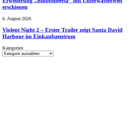
Erweiterung „Blubbmeeria“ mit Unterwasserwelt
erstmals
Pokopia
spielbar
erschienen
und
Erweiterung
Violent
6. August 2026
„Blubbmeeria“
Night
mit
2
Violent Night 2 – Erster Trailer zeigt Santa David
Unterwasserwelt
–
erschienen
Harbour im Einkaufszentrum
Erster
Trailer
Kategorien
zeigt
Kategorien
Santa
David
Harbour
im
Einkaufszentrum