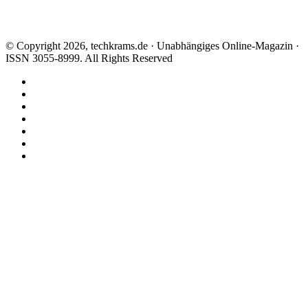
© Copyright 2026, techkrams.de · Unabhängiges Online-Magazin ·
ISSN 3055-8999. All Rights Reserved
Facebook
X
Instagram
Paypal
TikTok
RSS
Threads
Facebook
X
WhatsApp
Telegram
Schaltfläche
"Zurück
zum
Anfang"