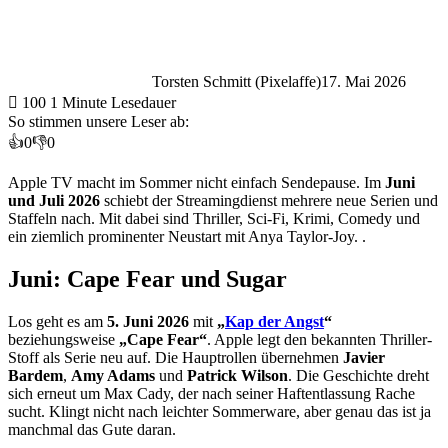
Torsten Schmitt (Pixelaffe)
17. Mai 2026
100
1 Minute Lesedauer
So stimmen unsere Leser ab:
👍
0
👎
0
Apple TV macht im Sommer nicht einfach Sendepause. Im
Juni
und Juli 2026
schiebt der Streamingdienst mehrere neue Serien und
Staffeln nach. Mit dabei sind Thriller, Sci-Fi, Krimi, Comedy und
ein ziemlich prominenter Neustart mit Anya Taylor-Joy. .
Juni: Cape Fear und Sugar
Los geht es am
5. Juni 2026
mit
„
Kap der Angst
“
beziehungsweise
„Cape Fear“
. Apple legt den bekannten Thriller-
Stoff als Serie neu auf. Die Hauptrollen übernehmen
Javier
Bardem
,
Amy Adams
und
Patrick Wilson
. Die Geschichte dreht
sich erneut um Max Cady, der nach seiner Haftentlassung Rache
sucht. Klingt nicht nach leichter Sommerware, aber genau das ist ja
manchmal das Gute daran.