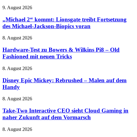
Disney+
„Michael
9. August 2026
verstümmelt
2“
4K
kommt:
„Michael 2“ kommt: Lionsgate treibt Fortsetzung
und
Lionsgate
Banjo-
des Michael-Jackson-Biopics voran
treibt
Kazooie
Fortsetzung
sind
Hardware-
8. August 2026
des
wieder
Test
Michael-
da
zu
Hardware-Test zu Bowers & Wilkins Pi8 – Old
Jackson-
Bowers
Fashioned mit neuen Tricks
Biopics
&
voran
Wilkins
Disney
8. August 2026
Pi8
Epic
–
Mickey:
Disney Epic Mickey: Rebrushed – Malen auf dem
Old
Rebrushed
Handy
Fashioned
–
mit
Malen
neuen
Take-
8. August 2026
auf
Tricks
Two
dem
Interactive
Take-Two Interactive CEO sieht Cloud Gaming in
Handy
CEO
naher Zukunft auf dem Vormarsch
sieht
Cloud
LEGO
8. August 2026
Gaming
feiert
in