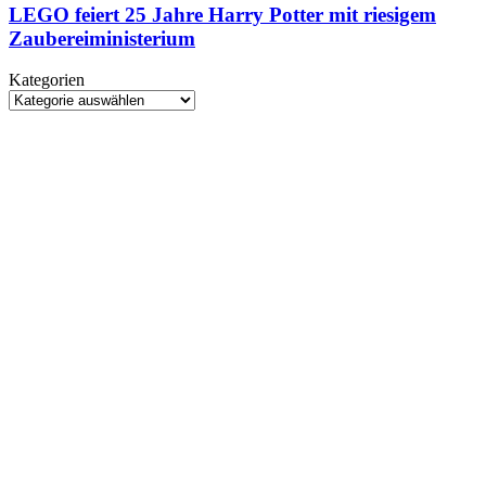
25
LEGO feiert 25 Jahre Harry Potter mit riesigem
naher
Jahre
Zaubereiministerium
Zukunft
Harry
auf
Potter
dem
Kategorien
mit
Vormarsch
Kategorien
riesigem
Zaubereiministerium