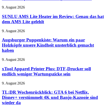
Kit:
Wenn
SUNLU
9. August 2026
aus
AMS
der
Lite
SUNLU AMS Lite Heater im Review: Genau das hat
Actioncam
Heater
dem AMS Lite gefehlt
plötzlich
im
eine
Review:
richtige
Augsburger
9. August 2026
Genau
Kamera
Puppenkiste:
das
wird
Warum
Augsburger Puppenkiste: Warum ein paar
hat
ein
Holzköpfe unsere Kindheit unsterblich gemacht
dem
paar
AMS
haben
Holzköpfe
Lite
unsere
gefehlt
xTool
9. August 2026
Kindheit
Apparel
unsterblich
Printer
xTool Apparel Printer Plus: DTF-Drucker soll
gemacht
Plus:
haben
endlich weniger Wartungszicke sein
DTF-
Drucker
TL;DR
9. August 2026
soll
Wochenrückblick:
endlich
GTA
TL;DR Wochenrückblick: GTA 6 bei Netflix,
weniger
6
Disney+ verstümmelt 4K und Banjo-Kazooie sind
Wartungszicke
bei
sein
wieder da
Netflix,