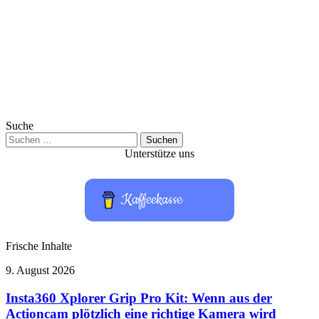
Suche
Suchen
nach:
Unterstütze uns
Kaffeekasse
Frische Inhalte
Insta360
9. August 2026
Xplorer
Grip
Insta360 Xplorer Grip Pro Kit: Wenn aus der
Pro
Actioncam plötzlich eine richtige Kamera wird