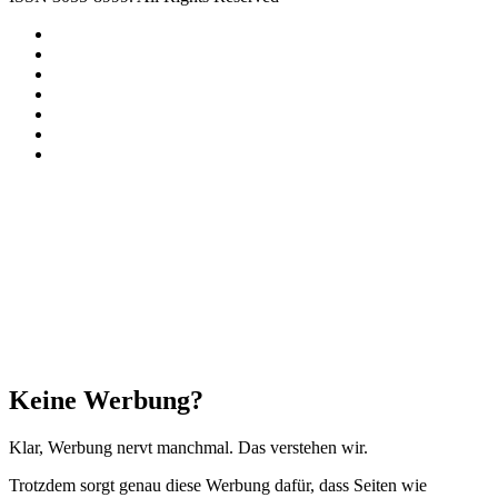
Facebook
X
Instagram
Paypal
TikTok
RSS
Threads
Facebook
X
WhatsApp
Telegram
Schaltfläche
"Zurück
zum
Anfang"
Schließen
Keine Werbung?
Klar, Werbung nervt manchmal. Das verstehen wir.
Trotzdem sorgt genau diese Werbung dafür, dass Seiten wie