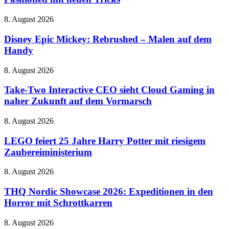
&
voran
Wilkins
Disney
8. August 2026
Pi8
Epic
–
Mickey:
Disney Epic Mickey: Rebrushed – Malen auf dem
Old
Rebrushed
Handy
Fashioned
–
mit
Malen
neuen
Take-
8. August 2026
auf
Tricks
Two
dem
Interactive
Take-Two Interactive CEO sieht Cloud Gaming in
Handy
CEO
naher Zukunft auf dem Vormarsch
sieht
Cloud
LEGO
8. August 2026
Gaming
feiert
in
25
LEGO feiert 25 Jahre Harry Potter mit riesigem
naher
Jahre
Zaubereiministerium
Zukunft
Harry
auf
Potter
dem
THQ
8. August 2026
mit
Vormarsch
Nordic
riesigem
Showcase
THQ Nordic Showcase 2026: Expeditionen in den
Zaubereiministerium
2026:
Horror mit Schrottkarren
Expeditionen
in
The
8. August 2026
den