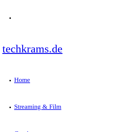
Menü
techkrams.de
Home
Streaming & Film