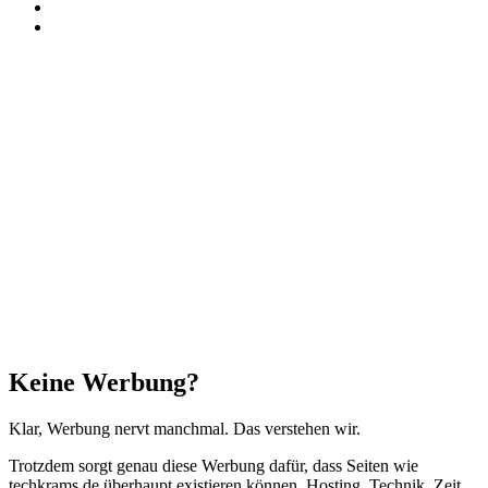
RSS
Threads
Facebook
X
WhatsApp
Telegram
Schaltfläche
"Zurück
zum
Anfang"
Schließen
Keine Werbung?
Klar, Werbung nervt manchmal. Das verstehen wir.
Trotzdem sorgt genau diese Werbung dafür, dass Seiten wie
techkrams.de überhaupt existieren können. Hosting, Technik, Zeit,