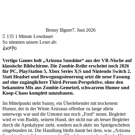
Benny Illgner
7. Juni 2026
135
1 Minute Lesedauer
So stimmen unsere Leser ab:
👍
0
👎
0
Vertigo Games holt „Arizona Sunshine“ aus der VR-Nische auf
klassische Bildschirme. Die Zombie-Reihe erscheint noch 2026
für PC, PlayStation 5, Xbox Series X|S und Nintendo Switch 2.
Statt Headset und Bewegungssteuerung setzt die neue Fassung
auf eine zugänglichere Third-Person-Perspektive, ohne den
bekannten Mix aus Zombie-Gemetzel, schwarzem Humor und
Koop-Chaos komplett umzubauen.
Im Mittelpunkt steht Sunny, ein Überlebender mit trockenem
Humor, der in der Wüste Arizonas offenbar zu lange allein
unterwegs war und die Untoten nur noch „Fred“ nennt. Begleitet
wird er von Buddy, seinem Hund, der nicht nur als treuer Begleiter
durch die Apokalypse zieht, sondern auch aktiv ins Spielgeschehen
eingebunden ist. Die Handlung bleibt damit bei dem, was „Arizona