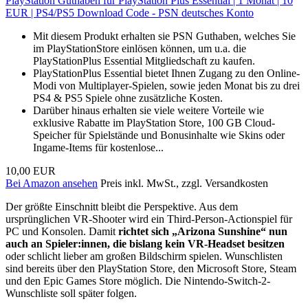
PlayStation Guthaben für PlayStation Plus Essential | 1 Monat | 10
EUR | PS4/PS5 Download Code - PSN deutsches Konto
Mit diesem Produkt erhalten sie PSN Guthaben, welches Sie
im PlayStationStore einlösen können, um u.a. die
PlayStationPlus Essential Mitgliedschaft zu kaufen.
PlayStationPlus Essential bietet Ihnen Zugang zu den Online-
Modi von Multiplayer-Spielen, sowie jeden Monat bis zu drei
PS4 & PS5 Spiele ohne zusätzliche Kosten.
Darüber hinaus erhalten sie viele weitere Vorteile wie
exklusive Rabatte im PlayStation Store, 100 GB Cloud-
Speicher für Spielstände und Bonusinhalte wie Skins oder
Ingame-Items für kostenlose...
10,00 EUR
Bei Amazon ansehen
Preis inkl. MwSt., zzgl. Versandkosten
Der größte Einschnitt bleibt die Perspektive. Aus dem
ursprünglichen VR-Shooter wird ein Third-Person-Actionspiel für
PC und Konsolen. Damit
richtet sich „Arizona Sunshine“ nun
auch an Spieler:innen, die bislang kein VR-Headset besitzen
oder schlicht lieber am großen Bildschirm spielen. Wunschlisten
sind bereits über den PlayStation Store, den Microsoft Store, Steam
und den Epic Games Store möglich. Die Nintendo-Switch-2-
Wunschliste soll später folgen.