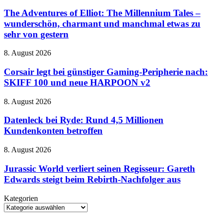
Adventures
Horror
of
The Adventures of Elliot: The Millennium Tales –
mit
Elliot:
wunderschön, charmant und manchmal etwas zu
Schrottkarren
The
sehr von gestern
Millennium
Tales
Corsair
8. August 2026
–
legt
wunderschön,
bei
Corsair legt bei günstiger Gaming-Peripherie nach:
charmant
günstiger
und
SKIFF 100 und neue HARPOON v2
Gaming-
manchmal
Peripherie
etwas
Datenleck
8. August 2026
nach:
zu
bei
SKIFF
sehr
Ryde:
Datenleck bei Ryde: Rund 4,5 Millionen
100
von
Rund
Kundenkonten betroffen
und
gestern
4,5
neue
Millionen
HARPOON
Jurassic
8. August 2026
Kundenkonten
v2
World
betroffen
verliert
Jurassic World verliert seinen Regisseur: Gareth
seinen
Edwards steigt beim Rebirth-Nachfolger aus
Regisseur:
Gareth
Kategorien
Edwards
Kategorien
steigt