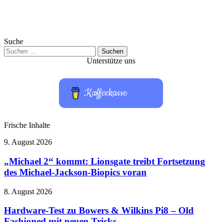
Suche
Suchen
nach:
Unterstütze uns
Kaffeekasse
Frische Inhalte
„Michael
9. August 2026
2“
kommt:
„Michael 2“ kommt: Lionsgate treibt Fortsetzung
Lionsgate
des Michael-Jackson-Biopics voran
treibt
Fortsetzung
Hardware-
8. August 2026
des
Test
Michael-
zu
Hardware-Test zu Bowers & Wilkins Pi8 – Old
Jackson-
Bowers
Fashioned mit neuen Tricks
Biopics