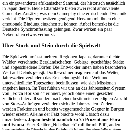
ein eingewanderter afrikanischer Samurai, der historisch tatsächlich
in Japan diente. Beide Charaktere bieten zwei recht ambivalente
Gameplay-Ansätze, was dem Gameplay eine erfrischende Dynamik
verleiht. Die Figuren besitzen genügend Herz um mit ihnen eine
emotionale Bindung eingehen zu können. Anbei bemerkt ist die
Deutsche Synchronfassung gelungen. Zwar wirken ein paar
Nebenrollen etwas verhunzt.
Über Stock und Stein durch die Spielwelt
Die Spielwelt umfasst mehrere Regionen Japans, darunter dichte
Wälder, verschneite Berglandschaften, Gebirge, geschäftige Städte
und abgeschiedene Dörfer. Die Entwickler:innen haben besonderen
Wert auf Details gelegt: Dorfbewohner reagieren auf das Wetter,
Jahreszeiten verändern das Erscheinungsbild der Welt und
unterschiedliche Tageszeiten beeinflussen, wie sich Missionen
angehen lassen. Im Test fühlten wir uns an das Jahreszeiten-System
von „Forza Horizon 4“ erinnert, jedoch ohne einen gesetzten
zeitlichen Intervall sondern nach einer bestimmten erledigten Anzahl
von Story-Aufträgen verändern sich die Jahreszeiten. Zudem
werden Fraktionen und bereits weggemeuchelte Gegner in Burgen
wieder ersetzt. Alleine der Fakt brachte wohl Ubisoft dazu
umzudenken:
Japan besteht nämlich zu 75 Prozent aus Flora
und Fauna
. Euer Reittier „Nebelhauch“ ruft ihr mit Pfiff, andere
herumstehende Pferde in der Spielwelt könnt ihr ebenfalls nutzen.