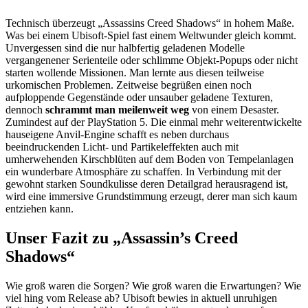
Technisch überzeugt „Assassins Creed Shadows“ in hohem Maße.
Was bei einem Ubisoft-Spiel fast einem Weltwunder gleich kommt.
Unvergessen sind die nur halbfertig geladenen Modelle
vergangenener Serienteile oder schlimme Objekt-Popups oder nicht
starten wollende Missionen. Man lernte aus diesen teilweise
urkomischen Problemen. Zeitweise begrüßen einen noch
aufploppende Gegenstände oder unsauber geladene Texturen,
dennoch
schrammt man meilenweit weg
von einem Desaster.
Zumindest auf der PlayStation 5. Die einmal mehr weiterentwickelte
hauseigene Anvil-Engine schafft es neben durchaus
beeindruckenden Licht- und Partikeleffekten auch mit
umherwehenden Kirschblüten auf dem Boden von Tempelanlagen
ein wunderbare Atmosphäre zu schaffen. In Verbindung mit der
gewohnt starken Soundkulisse deren Detailgrad herausragend ist,
wird eine immersive Grundstimmung erzeugt, derer man sich kaum
entziehen kann.
Unser Fazit zu „Assassin’s Creed
Shadows“
Wie groß waren die Sorgen? Wie groß waren die Erwartungen? Wie
viel hing vom Release ab? Ubisoft bewies in aktuell unruhigen