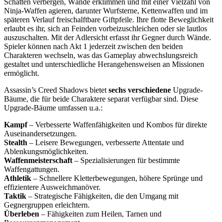
Schatten verbergen, Wände erklimmen und mit einer Vielzahl von
Ninja-Waffen agieren, darunter Wurfsterne, Kettenwaffen und im
späteren Verlauf freischalftbare Giftpfeile. Ihre flotte Beweglichkeit
erlaubt es ihr, sich an Feinden vorbeizuschleichen oder sie lautlos
auszuschalten. Mit der Adlersicht erfasst ihr Gegner durch Wände.
Spieler können nach Akt 1 jederzeit zwischen den beiden
Charakteren wechseln, was das Gameplay abwechslungsreich
gestaltet und unterschiedliche Herangehensweisen an Missionen
ermöglicht.
Assassin’s Creed Shadows bietet
sechs verschiedene
Upgrade-
Bäume, die für beide Charaktere separat verfügbar sind. Diese
Upgrade-Bäume umfassen u.a.:
Kampf
– Verbesserte Waffenfähigkeiten und Kombos für direkte
Auseinandersetzungen.
Stealth
– Leisere Bewegungen, verbesserte Attentate und
Ablenkungsmöglichkeiten.
Waffenmeisterschaft
– Spezialisierungen für bestimmte
Waffengattungen.
Athletik
– Schnellere Kletterbewegungen, höhere Sprünge und
effizientere Ausweichmanöver.
Taktik
– Strategische Fähigkeiten, die den Umgang mit
Gegnergruppen erleichtern.
Überleben
– Fähigkeiten zum Heilen, Tarnen und