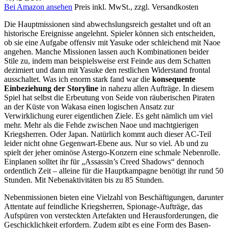
Bei Amazon ansehen
Preis inkl. MwSt., zzgl. Versandkosten
Die Hauptmissionen sind abwechslungsreich gestaltet und oft an
historische Ereignisse angelehnt. Spieler können sich entscheiden,
ob sie eine Aufgabe offensiv mit Yasuke oder schleichend mit Naoe
angehen. Manche Missionen lassen auch Kombinationen beider
Stile zu, indem man beispielsweise erst Feinde aus dem Schatten
dezimiert und dann mit Yasuke den restlichen Widerstand frontal
ausschaltet. Was ich enorm stark fand war die
konsequente
Einbeziehung der Storyline
in nahezu allen Aufträge. In diesem
Spiel hat selbst die Erbeutung von Seide von räuberischen Piraten
an der Küste von Wakasa einen logischen Ansatz zur
Verwirklichung eurer eigentlichen Ziele. Es geht nämlich um viel
mehr. Mehr als die Fehde zwischen Naoe und machtgierigen
Kriegsherren. Oder Japan. Natürlich kommt auch dieser AC-Teil
leider nicht ohne Gegenwart-Ebene aus. Nur so viel. Ab und zu
spielt der jeher ominöse Astergo-Konzern eine schmale Nebenrolle.
Einplanen solltet ihr für „Assassin’s Creed Shadows“ dennoch
ordentlich Zeit – alleine für die Hauptkampagne benötigt ihr rund 50
Stunden. Mit Nebenaktivitäten bis zu 85 Stunden.
Nebenmissionen bieten eine Vielzahl von Beschäftigungen, darunter
Attentate auf feindliche Kriegsherren, Spionage-Aufträge, das
Aufspüren von versteckten Artefakten und Herausforderungen, die
Geschicklichkeit erfordern. Zudem gibt es eine Form des Basen-