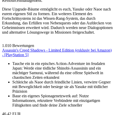
Ressourcenmanagement.
Diese Upgrade-Bäume ermöglicht es euch, Yasuke oder Naoe nach
eurem eigenen Stil zu formen. Ein weiteres Element des
Fortschrittsystems ist das Wissen-Rang-System, das durch
Erkundung, das Erfüllen von Nebenquests oder das Aufdecken von
Geheimnissen erweitert wird. Dadurch werden neue Dialogoptionen
und alternative Lösungswege in Missionen freigeschaltet.
1.010 Bewertungen
Assassin's Creed Shadows - Limited Edition (exklusiv bei Amazon)
- [PlayStation 5]
Tauche ein in ein episches Action-Adventure im feudalen
Japan: Werde eine tödliche Shinobi-Assassinin und ein
mächtiger Samurai, während du eine offene Spielwelt in
chaotischen Zeiten erkundest
Schleiche als Naoe durch feindliche Linien, verwirre Gegner
mit Beweglichkeit oder besiege sie als Yasuke mit tödlicher
Präzision
Baue ein eigenes Spionagenetzwerk auf: Nutze
Informationen, rekrutiere Verbündete mit einzigartigen
Fähigkeiten und finde deine Ziele schneller
46,42 EUR