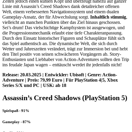
Zeiten jedoch einen kühlen Kopf und überzeugt nahezu auf ganzer
Linie mit Assassin’s Creed Shadows dank detailreicher offenen
Welt, einem verbesserten Navigationssystem und einem dualen
Gameplay-Ansatz, der für Abwechslung sorgt.
Inhaltlich stimmig
,
vielleicht an manchen Punkten über das Ziel hinaus geschossen.
Sei’s drum! Das vielschichtige Kampfsystem ist ausgewogen, und
die Progressionsmechanik erlaubt eine tiefe Charakteranpassung.
Durch den Einsatz historischer Figuren und Schauplätze fühlt sich
das Spiel authentisch an. Die dynamische Welt, die sich durch
Wetter und Jahreszeiten verändert, trägt zur Immersion bei und hebt
den Titel positiv von seinen schwächeren Vorgängern ab. Story-
Enthusiasten und Liebhaber von Action-Adventures sollten den Trip
ins feudale Japan wagen – enttäuscht werdet ihr jedenfalls nicht!
Release: 20.03.2025 | Entwickler: Ubisoft | Genre: Action-
Adventure | Preis: 79,99 Euro | Für PlayStation 4|5, Xbox
Series S/X und PC | USK: ab 18
Assassin’s Creed Shadows (PlayStation 5)
Spielspaß - 91%
Gameplay - 87%