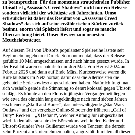
zu beanspruchen. Für den momentan strauchelnden Publisher
Ubisoft ist „Assassin’s Creed Shadows“ nicht nur ein Release
sondern vielleicht der wichtigste seit Jahrzehnten. Umso
erfreulicher ist daher das Resultat von „Assassins Creed
Shadows“ das sich auf seine erzählerischen Stärken zurück
besinnt, enorm viel Spielzeit liefert und sogar so manche
Überraschung bietet. Unser Review zum neuesten
Meuchelabenteuer.
Auf diesem Teil von Ubisofts populärster Spielereihe lastete seit
Beginn ein ungeheurer Druck. So monumental, dass der Release
gefühlte 10 Mal umgeschmissen und nach hinten gesetzt wurde. In
der Realität waren es natürlich nur drei Mal. Von Herbst 2024 auf
Februar 2025 und dann auf Ende März. Kurioserweise waren die
Rufe lautstark im Netz hörbar, dafür dass die Allermeisten die
gebeutelte Serie sowieso abgeschrieben haben. Natürlich fragt man
sich weshalb gerade die Stimmung so derart kolossal gegen Ubisoft
schlägt. Es könnte an den Flops in jüngster Vergangenheit liegen
wie etwa das ohnehin lang angekündigte nach rund sieben Jahren
erschienene „Skull and Bones“, das unterwältigende „Star Wars
Outlaws“ und der vergeigte Online-Shooter der früheren „Call of
Duty“-Recken – „XDefiant“, welcher Anfang Juni abgeschaltet
wird. Jedenfalls rauschte der Börsenkurs weit in den Keller und
Ubisoft-Gründer Yves Guillemot wurde von Tencent, die derzeit
zehn Prozent am Unternehmen halten, angezählt. Inmitten all dieser