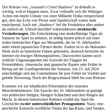
Der Release von „Assassin’s Creed Shadows“ ist deshalb so
wichtig, weil er klappen muss. Zwar verkaufte sich die Wikinger-
Action mit einem Umsatz von einer Milliarde Dollar entsprechend
gut, aber das Echo von Presse samt Spielerschaft waren stark
ernüchternd. Auch mit „Shadows“ lief die Produktion alles andere
als einfach ab. Ubisoft durchlief währenddessen
strukturelle
Veränderungen
. Die Entscheidung eine dunkelhäutige Figur als
Samurai ins Spiel zu nehmen, ist strittig basiert jedoch auf einer
realen historischen Figur aus Mosambik, die im 16. Jahrhundert
unter einem japanischen Fürsten diente. Zudem ist es als fiktionales
Werk nicht an historische Fakten gebunden, dennoch herrschte im
Internet ein feuriges Meinungsinferno. Dazwischen kamen noch
zeitliche Ungenauigkeiten bei Auswahl der Flaggen im
Promobildern, chinesische statt japanische Bauten oder Fehler in
Bezug auf die Gepflogenheiten der Samurai. Am 23. Juli 2024
entschuldigte sich das Unternehmen für jene Fehler im Vorfeld und
gelobte Besserung. Doch der Beigeschmack blieb bis zum Release.
Kommen wir zur inhaltlichen Präsentation des neuesten
Meuchelabenteuers: Die Epoche des 16. Jahrhunderts ist geprägt
von politischen Intrigen, blutigen Schlachten und dem Ringen um
Macht. In diesem historischen Rahmen erzählt das Spiel die
Geschichte
zweier unterschiedlicher Protagonisten
: Naoe, eine
geschickte Kunoichi (weibliche Ninja) des Iga-Klans, und Yasuke,