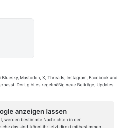
i
Bluesky
,
Mastodon
,
X
,
Threads
,
Instagram
,
Facebook
und
verpasst. Dort gibt es regelmäßig neue Beiträge, Updates
oogle anzeigen lassen
t, werden bestimmte Nachrichten in der
che das sind, könnt ihr jetzt direkt mitbestimmen.