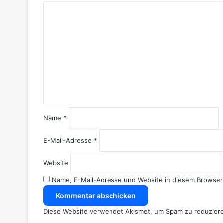
K
o
m
m
e
n
t
a
r
*
Name
*
E-Mail-Adresse
*
Website
Name, E-Mail-Adresse und Website in diesem Browser
Diese Website verwendet Akismet, um Spam zu reduzier