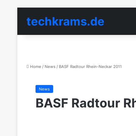
techkrams.de
Home
/
News
/
BASF Radtour Rhein-Neckar 2011
News
BASF Radtour R