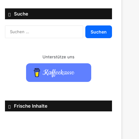
Suche
Suchen
nach:
Unterstütze uns
Kaffeekasse
Frische Inhalte
GeForce
NOW
im