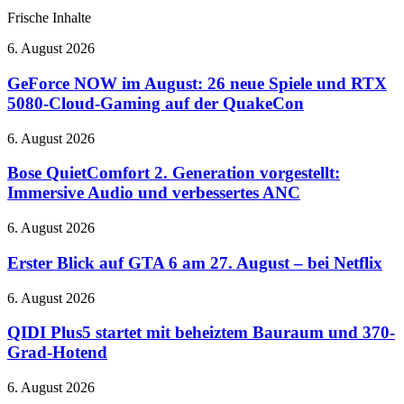
Frische Inhalte
GeForce
6. August 2026
NOW
im
GeForce NOW im August: 26 neue Spiele und RTX
August:
5080-Cloud-Gaming auf der QuakeCon
26
neue
Bose
6. August 2026
Spiele
QuietComfort
und
2.
Bose QuietComfort 2. Generation vorgestellt:
RTX
Generation
Immersive Audio und verbessertes ANC
5080-
vorgestellt:
Cloud-
Immersive
Gaming
Erster
6. August 2026
Audio
auf
Blick
und
der
auf
Erster Blick auf GTA 6 am 27. August – bei Netflix
verbessertes
QuakeCon
GTA
ANC
6
QIDI
6. August 2026
am
Plus5
27.
startet
QIDI Plus5 startet mit beheiztem Bauraum und 370-
August
mit
Grad-Hotend
–
beheiztem
bei
Bauraum
STABILO
6. August 2026
Netflix
und
LUNIS