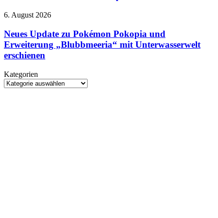
Line-
Up
Neues
6. August 2026
2026:
Update
Control
zu
Neues Update zu Pokémon Pokopia und
Resonant
Pokémon
Erweiterung „Blubbmeeria“ mit Unterwasserwelt
erstmals
Pokopia
spielbar
erschienen
und
Erweiterung
Kategorien
„Blubbmeeria“
Kategorien
mit
Unterwasserwelt
erschienen