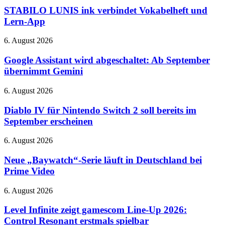
370-
ink
STABILO LUNIS ink verbindet Vokabelheft und
Grad-
verbindet
Lern-App
Hotend
Vokabelheft
und
Google
6. August 2026
Lern-
Assistant
App
wird
Google Assistant wird abgeschaltet: Ab September
abgeschaltet:
übernimmt Gemini
Ab
September
Diablo
6. August 2026
übernimmt
IV
Gemini
für
Diablo IV für Nintendo Switch 2 soll bereits im
Nintendo
September erscheinen
Switch
2
Neue
6. August 2026
soll
„Baywatch“-
bereits
Serie
Neue „Baywatch“-Serie läuft in Deutschland bei
im
läuft
Prime Video
September
in
erscheinen
Deutschland
Level
6. August 2026
bei
Infinite
Prime
zeigt
Level Infinite zeigt gamescom Line-Up 2026:
Video
gamescom
Control Resonant erstmals spielbar