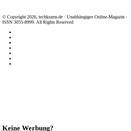
© Copyright 2026, techkrams.de · Unabhängiges Online-Magazin ·
ISSN 3055-8999. All Rights Reserved
Facebook
X
Instagram
Paypal
TikTok
RSS
Threads
Facebook
X
WhatsApp
Telegram
Schaltfläche
"Zurück
zum
Anfang"
Schließen
Keine Werbung?