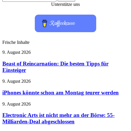
nach:
Unterstütze uns
Kaffeekasse
Frische Inhalte
Beast
9. August 2026
of
Reincarnation:
Beast of Reincarnation: Die besten Tipps für
Die
Einsteiger
besten
Tipps
iPhones
9. August 2026
für
könnte
Einsteiger
schon
iPhones könnte schon am Montag teurer werden
am
Montag
Electronic
9. August 2026
teurer
Arts
werden
ist
Electronic Arts ist nicht mehr an der Börse: 55-
nicht
Milliarden-Deal abgeschlossen
mehr
an