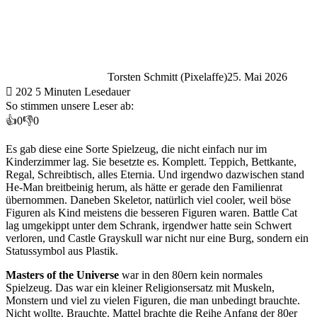
Torsten Schmitt (Pixelaffe)
25. Mai 2026
202
5 Minuten Lesedauer
So stimmen unsere Leser ab:
👍
0
👎
0
Es gab diese eine Sorte Spielzeug, die nicht einfach nur im
Kinderzimmer lag. Sie besetzte es. Komplett. Teppich, Bettkante,
Regal, Schreibtisch, alles Eternia. Und irgendwo dazwischen stand
He-Man breitbeinig herum, als hätte er gerade den Familienrat
übernommen. Daneben Skeletor, natürlich viel cooler, weil böse
Figuren als Kind meistens die besseren Figuren waren. Battle Cat
lag umgekippt unter dem Schrank, irgendwer hatte sein Schwert
verloren, und Castle Grayskull war nicht nur eine Burg, sondern ein
Statussymbol aus Plastik.
Masters of the Universe
war in den 80ern kein normales
Spielzeug. Das war ein kleiner Religionsersatz mit Muskeln,
Monstern und viel zu vielen Figuren, die man unbedingt brauchte.
Nicht wollte. Brauchte. Mattel brachte die Reihe Anfang der 80er