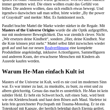
immer gestritten wird. Die einen wollten exakt das Gefühl von
früher. Die anderen wollten, dass sich endlich etwas bewegt. Und
irgendwo dazwischen saß man selbst, hörte wieder „By the power
of Grayskull“ und merkte: Mist. Es funktioniert noch.
Parallel brachte Mattel die Marke wieder stärker in die Regale. Mit
Masters of the Universe Origins
wurde die alte Optik aufgegriffen,
nur mit modernerer Beweglichkeit. Das war ziemlich clever. Nicht
„Wir ersetzen deine Kindheit“, sondern „Hier, deine Kindheit. Nur
die Knie können jetzt mehr.“ Mattel selbst fährt inzwischen wieder
groß auf und hat zur neuen
Realverfilmung
eine komplette
Produktlinie angekündigt, inklusive Actionfiguren, Sammelfiguren
und anderem Kram, der erwachsene Menschen mit Kindern als
Ausrede kaufen werden.
Warum He-Man einfach Kult ist
Masters of the Universe ist Kult, weil es nie cool im modernen Sinn
war. Es war immer zu laut, zu muskulös, zu bunt, zu ernst und zu
albern gleichzeitig. Genau das macht es unsterblich. He-Man ist kein
subtiler Held. Er hebt ein Schwert hoch, ruft einen Satz, wird breit
wie ein Kleiderschrank und haut dem Bösen aufs Maul. Skeletor ist
kein fein gezeichneter Psychopath mit Trauma-Monolog. Er ist ein
Totenkopf mit Kapuze, der herrlich beleidigt durch Eternia geifert.