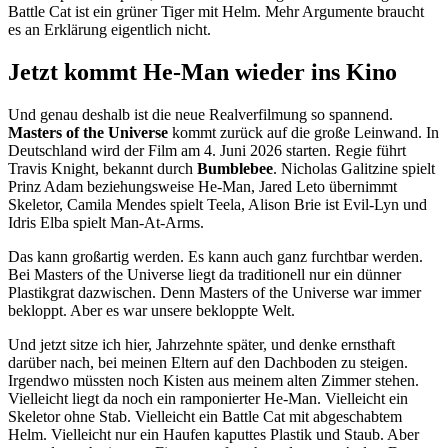
Battle Cat ist ein grüner Tiger mit Helm. Mehr Argumente braucht
es an Erklärung eigentlich nicht.
Jetzt kommt He-Man wieder ins Kino
Und genau deshalb ist die neue Realverfilmung so spannend.
Masters of the Universe
kommt zurück auf die große Leinwand. In
Deutschland wird der Film am 4. Juni 2026 starten. Regie führt
Travis Knight, bekannt durch
Bumblebee
. Nicholas Galitzine spielt
Prinz Adam beziehungsweise He-Man, Jared Leto übernimmt
Skeletor, Camila Mendes spielt Teela, Alison Brie ist Evil-Lyn und
Idris Elba spielt Man-At-Arms.
Das kann großartig werden. Es kann auch ganz furchtbar werden.
Bei Masters of the Universe liegt da traditionell nur ein dünner
Plastikgrat dazwischen. Denn Masters of the Universe war immer
bekloppt. Aber es war unsere bekloppte Welt.
Und jetzt sitze ich hier, Jahrzehnte später, und denke ernsthaft
darüber nach, bei meinen Eltern auf den Dachboden zu steigen.
Irgendwo müssten noch Kisten aus meinem alten Zimmer stehen.
Vielleicht liegt da noch ein ramponierter He-Man. Vielleicht ein
Skeletor ohne Stab. Vielleicht ein Battle Cat mit abgeschabtem
Helm. Vielleicht nur ein Haufen kaputtes Plastik und Staub. Aber