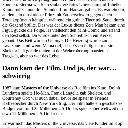
konnten. Eternia war kein sauber erklärtes Universum mit Tabellen,
Kanonpolizei und drei Stunden Lore-Hausaufgaben. Es war ein Ort,
an dem ein muskulöser Prinz mit Zauberschwert gegen einen
Totenkopfmann kämpfte, während ein grüner Tiger mit Sattel durch
die Gegend brüllte. Das war der Luxus dieser Zeit. Man bekam eine
Figur, guckte die Folge, las vielleicht den Mini-Comic und erfand
den Rest selbst. Da wurde unter dem Schreibtisch ein Kerker
gebaut. Das Bett war ein Gebirge. Die Heizung wurde zur
Lavazone. Und wenn Mama rief, dass Essen fertig ist, musste
Skeletor halt gerade mitten in der Welteroberung pausieren.
Tragisch, aber so war das Leben.
Dann kam der Film. Und ja, der war…
schwierig
1987 kam
Masters of the Universe
als Realfilm ins Kino. Dolph
Lundgren spielte He-Man, Frank Langella gab Skeletor, und
Courteney Cox war auch dabei, bevor sie später in Friends
Kaffeebecher durch New York trug. Der Film hatte ein geschätztes
Budget von rund 22 Millionen US-Dollar, spielte aber weltweit nur
etwa 17 Millionen US-Dollar ein.
Er war nicht das Masters of the Universe, das viele Kinder im Kopf