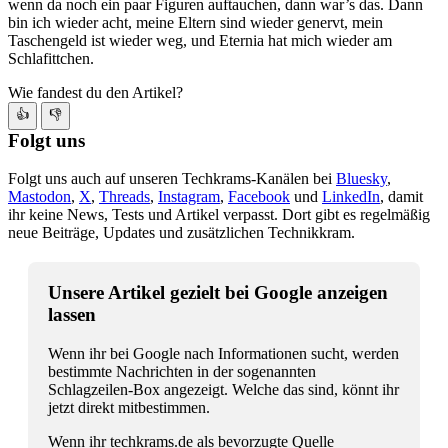
wenn da noch ein paar Figuren auftauchen, dann war’s das. Dann
bin ich wieder acht, meine Eltern sind wieder genervt, mein
Taschengeld ist wieder weg, und Eternia hat mich wieder am
Schlafittchen.
Wie fandest du den Artikel?
👍
👎
Folgt uns
Folgt uns auch auf unseren Techkrams-Kanälen bei
Bluesky
,
Mastodon
,
X
,
Threads
,
Instagram
,
Facebook
und
LinkedIn
, damit
ihr keine News, Tests und Artikel verpasst. Dort gibt es regelmäßig
neue Beiträge, Updates und zusätzlichen Technikkram.
Unsere Artikel gezielt bei Google anzeigen
lassen
Wenn ihr bei Google nach Informationen sucht, werden
bestimmte Nachrichten in der sogenannten
Schlagzeilen-Box angezeigt. Welche das sind, könnt ihr
jetzt direkt mitbestimmen.
Wenn ihr techkrams.de als bevorzugte Quelle