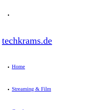
Menü
techkrams.de
Home
Streaming & Film