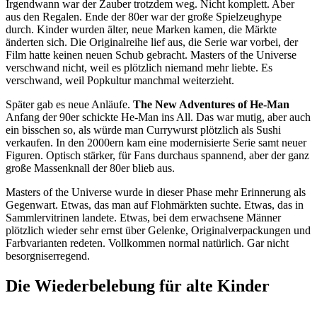
Irgendwann war der Zauber trotzdem weg. Nicht komplett. Aber
aus den Regalen. Ende der 80er war der große Spielzeughype
durch. Kinder wurden älter, neue Marken kamen, die Märkte
änderten sich. Die Originalreihe lief aus, die Serie war vorbei, der
Film hatte keinen neuen Schub gebracht. Masters of the Universe
verschwand nicht, weil es plötzlich niemand mehr liebte. Es
verschwand, weil Popkultur manchmal weiterzieht.
Später gab es neue Anläufe.
The New Adventures of He-Man
Anfang der 90er schickte He-Man ins All. Das war mutig, aber auch
ein bisschen so, als würde man Currywurst plötzlich als Sushi
verkaufen. In den 2000ern kam eine modernisierte Serie samt neuer
Figuren. Optisch stärker, für Fans durchaus spannend, aber der ganz
große Massenknall der 80er blieb aus.
Masters of the Universe wurde in dieser Phase mehr Erinnerung als
Gegenwart. Etwas, das man auf Flohmärkten suchte. Etwas, das in
Sammlervitrinen landete. Etwas, bei dem erwachsene Männer
plötzlich wieder sehr ernst über Gelenke, Originalverpackungen und
Farbvarianten redeten. Vollkommen normal natürlich. Gar nicht
besorgniserregend.
Die Wiederbelebung für alte Kinder