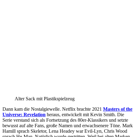
Alter Sack mit Plastikspielzeug
Dann kam die Nostalgiewelle. Netflix brachte 2021
Masters of the
Universe: Revelation
heraus, entwickelt mit Kevin Smith. Die
Serie verstand sich als Fortsetzung des 80er-Klassikers und setzte
bewusst auf alte Fans, große Namen und erwachsenere Töne. Mark
Hamill sprach Skeletor, Lena Headey war Evil-Lyn, Chris Wood
sprach He-Man. Natürlich wurde gestritten. Weil bei alten Marken