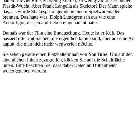
hatten. Zu viel Erde, zu wenig Eternia, zu wenig von dieser bunten
Plastik-Wucht. Aber Frank Langella als Skeletor? Der Mann spielte
das, als würde Shakespeare gerade in einem Spielwarenladen
brennen. Das hatte was. Dolph Lundgren sah aus wie eine
Actionfigur, der jemand Leben eingehaucht hatte.
Damals war der Film eine Enttäuschung. Heute ist er Kult. Das
passiert öfter mit Sachen, die eigentlich kaputt sind, aber auf eine Art
kaputt, die man nicht mehr wegwerfen möchte.
Sie sehen gerade einen Platzhalterinhalt von
YouTube
. Um auf den
eigentlichen Inhalt zuzugreifen, klicken Sie auf die Schaltfläche
unten. Bitte beachten Sie, dass dabei Daten an Drittanbieter
weitergegeben werden.