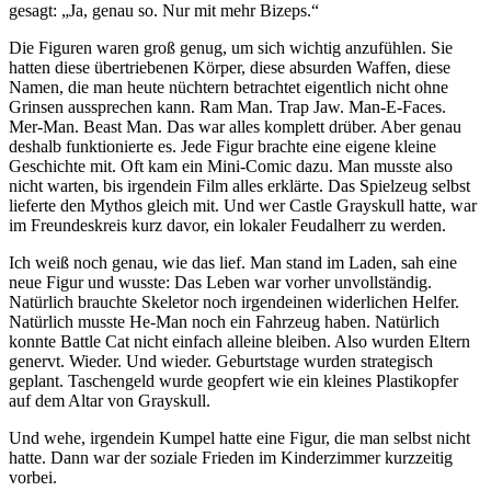
gesagt: „Ja, genau so. Nur mit mehr Bizeps.“
Die Figuren waren groß genug, um sich wichtig anzufühlen. Sie
hatten diese übertriebenen Körper, diese absurden Waffen, diese
Namen, die man heute nüchtern betrachtet eigentlich nicht ohne
Grinsen aussprechen kann. Ram Man. Trap Jaw. Man-E-Faces.
Mer-Man. Beast Man. Das war alles komplett drüber. Aber genau
deshalb funktionierte es. Jede Figur brachte eine eigene kleine
Geschichte mit. Oft kam ein Mini-Comic dazu. Man musste also
nicht warten, bis irgendein Film alles erklärte. Das Spielzeug selbst
lieferte den Mythos gleich mit. Und wer Castle Grayskull hatte, war
im Freundeskreis kurz davor, ein lokaler Feudalherr zu werden.
Ich weiß noch genau, wie das lief. Man stand im Laden, sah eine
neue Figur und wusste: Das Leben war vorher unvollständig.
Natürlich brauchte Skeletor noch irgendeinen widerlichen Helfer.
Natürlich musste He-Man noch ein Fahrzeug haben. Natürlich
konnte Battle Cat nicht einfach alleine bleiben. Also wurden Eltern
genervt. Wieder. Und wieder. Geburtstage wurden strategisch
geplant. Taschengeld wurde geopfert wie ein kleines Plastikopfer
auf dem Altar von Grayskull.
Und wehe, irgendein Kumpel hatte eine Figur, die man selbst nicht
hatte. Dann war der soziale Frieden im Kinderzimmer kurzzeitig
vorbei.