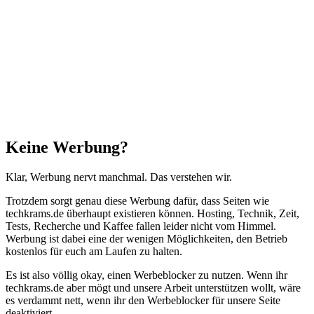
Facebook
X
WhatsApp
Telegram
Schaltfläche
"Zurück
zum
Anfang"
Schließen
Keine Werbung?
Klar, Werbung nervt manchmal. Das verstehen wir.
Trotzdem sorgt genau diese Werbung dafür, dass Seiten wie
techkrams.de überhaupt existieren können. Hosting, Technik, Zeit,
Tests, Recherche und Kaffee fallen leider nicht vom Himmel.
Werbung ist dabei eine der wenigen Möglichkeiten, den Betrieb
kostenlos für euch am Laufen zu halten.
Es ist also völlig okay, einen Werbeblocker zu nutzen. Wenn ihr
techkrams.de aber mögt und unsere Arbeit unterstützen wollt, wäre
es verdammt nett, wenn ihr den Werbeblocker für unsere Seite
deaktiviert.