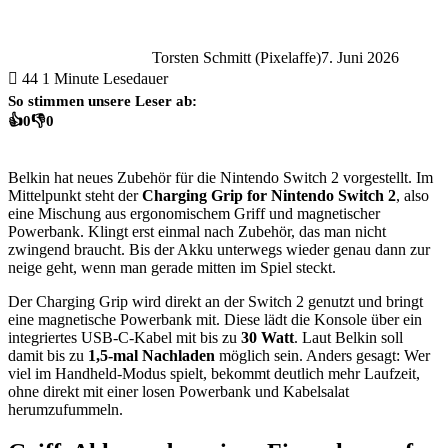
Torsten Schmitt (Pixelaffe)
7. Juni 2026
44
1 Minute Lesedauer
So stimmen unsere Leser ab:
👍
0
👎
0
Belkin hat neues Zubehör für die Nintendo Switch 2 vorgestellt. Im
Mittelpunkt steht der
Charging Grip for Nintendo Switch 2
, also
eine Mischung aus ergonomischem Griff und magnetischer
Powerbank. Klingt erst einmal nach Zubehör, das man nicht
zwingend braucht. Bis der Akku unterwegs wieder genau dann zur
neige geht, wenn man gerade mitten im Spiel steckt.
Der Charging Grip wird direkt an der Switch 2 genutzt und bringt
eine magnetische Powerbank mit. Diese lädt die Konsole über ein
integriertes USB-C-Kabel mit bis zu
30 Watt
. Laut Belkin soll
damit bis zu
1,5-mal Nachladen
möglich sein. Anders gesagt: Wer
viel im Handheld-Modus spielt, bekommt deutlich mehr Laufzeit,
ohne direkt mit einer losen Powerbank und Kabelsalat
herumzufummeln.