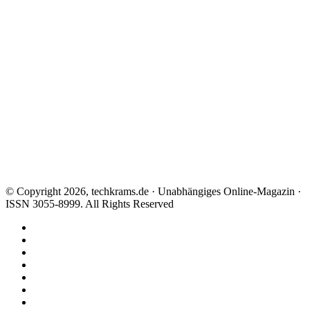
© Copyright 2026, techkrams.de · Unabhängiges Online-Magazin ·
ISSN 3055-8999. All Rights Reserved
Facebook
X
Instagram
Paypal
TikTok
RSS
Threads