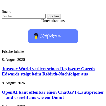
Suche
Suchen
nach:
Unterstütze uns
Kaffeekasse
Frische Inhalte
Jurassic
8. August 2026
World
verliert
Jurassic World verliert seinen Regisseur: Gareth
seinen
Edwards steigt beim Rebirth-Nachfolger aus
Regisseur:
Gareth
OpenAI
8. August 2026
Edwards
baut
steigt
offenbar
OpenAI baut offenbar einen ChatGPT-Lautsprecher
beim
einen
– und er sieht aus wie ein Donut
Rebirth-
ChatGPT-
Nachfolger
Lautsprecher