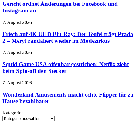
567
Gericht ordnet Änderungen bei Facebook und
Display
Millionen
Instagram an
Dollar
zahlen
Frisch
7. August 2026
–
auf
Gericht
4K
Frisch auf 4K UHD Blu-Ray: Der Teufel trägt Prada
ordnet
UHD
Änderungen
2 – Meryl randaliert wieder im Modezirkus
Blu-
bei
Ray:
Facebook
Squid
7. August 2026
Der
und
Game
Teufel
Instagram
USA
Squid Game USA offenbar gestrichen: Netflix zieht
trägt
an
offenbar
beim Spin-off den Stecker
Prada
gestrichen:
2
Netflix
–
Wonderland
7. August 2026
zieht
Meryl
Amusements
beim
randaliert
macht
Wonderland Amusements macht echte Flipper für zu
Spin-
wieder
echte
Hause bezahlbarer
off
im
Flipper
den
Modezirkus
für
Stecker
Kategorien
zu
Kategorien
Hause
bezahlbarer