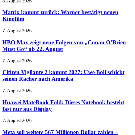
aus
Matrix
8. August 2026
–
kommt
und
zurück:
Matrix kommt zurück: Warner bestätigt neuen
er
Warner
Kinofilm
sieht
bestätigt
aus
neuen
wie
HBO
7. August 2026
Kinofilm
ein
Max
Donut
zeigt
HBO Max zeigt neue Folgen von „Conan O’Brien
neue
Must Go“ ab 22. August
Folgen
von
Citizen
7. August 2026
„Conan
Vigilante
O’Brien
2
Citizen Vigilante 2 kommt 2027: Uwe Boll schickt
Must
kommt
seinen Rächer nach Amerika
Go“
2027:
ab
Uwe
22.
Huawei
7. August 2026
Boll
August
MateBook
schickt
Fold:
Huawei MateBook Fold: Dieses Notebook besteht
seinen
Dieses
fast nur aus Display
Rächer
Notebook
nach
besteht
Amerika
Meta
7. August 2026
fast
soll
nur
weitere
Meta soll weitere 567 Millionen Dollar zahlen –
aus