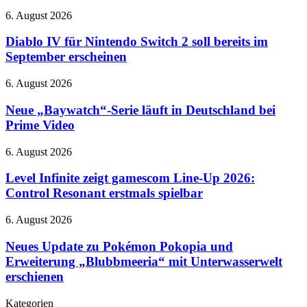
September
Diablo
6. August 2026
übernimmt
IV
Gemini
für
Diablo IV für Nintendo Switch 2 soll bereits im
Nintendo
September erscheinen
Switch
2
Neue
6. August 2026
soll
„Baywatch“-
bereits
Serie
Neue „Baywatch“-Serie läuft in Deutschland bei
im
läuft
Prime Video
September
in
erscheinen
Deutschland
Level
6. August 2026
bei
Infinite
Prime
zeigt
Level Infinite zeigt gamescom Line-Up 2026:
Video
gamescom
Control Resonant erstmals spielbar
Line-
Up
Neues
6. August 2026
2026:
Update
Control
zu
Neues Update zu Pokémon Pokopia und
Resonant
Pokémon
Erweiterung „Blubbmeeria“ mit Unterwasserwelt
erstmals
Pokopia
spielbar
erschienen
und
Erweiterung
Kategorien
„Blubbmeeria“