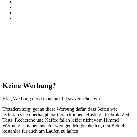
Paypal
TikTok
RSS
Threads
Facebook
X
WhatsApp
Telegram
Schaltfläche
"Zurück
zum
Anfang"
Schließen
Keine Werbung?
Klar, Werbung nervt manchmal. Das verstehen wir.
Trotzdem sorgt genau diese Werbung dafür, dass Seiten wie
techkrams.de überhaupt existieren können. Hosting, Technik, Zeit,
Tests, Recherche und Kaffee fallen leider nicht vom Himmel.
Werbung ist dabei eine der wenigen Möglichkeiten, den Betrieb
kostenlos für euch am Laufen zu halten.