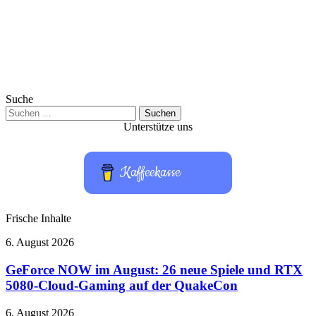
Suche
Suchen
nach:
Unterstütze uns
Kaffeekasse
Frische Inhalte
GeForce
6. August 2026
NOW
im
GeForce NOW im August: 26 neue Spiele und RTX
August:
5080-Cloud-Gaming auf der QuakeCon
26
neue
Bose
6. August 2026