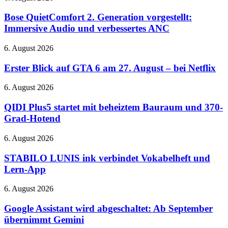
Spiele
QuietComfort
und
2.
Bose QuietComfort 2. Generation vorgestellt:
RTX
Generation
Immersive Audio und verbessertes ANC
5080-
vorgestellt:
Cloud-
Immersive
Gaming
Erster
6. August 2026
Audio
auf
Blick
und
der
auf
Erster Blick auf GTA 6 am 27. August – bei Netflix
verbessertes
QuakeCon
GTA
ANC
6
QIDI
6. August 2026
am
Plus5
27.
startet
QIDI Plus5 startet mit beheiztem Bauraum und 370-
August
mit
Grad-Hotend
–
beheiztem
bei
Bauraum
STABILO
6. August 2026
Netflix
und
LUNIS
370-
ink
STABILO LUNIS ink verbindet Vokabelheft und
Grad-
verbindet
Lern-App
Hotend
Vokabelheft
und
Google
6. August 2026
Lern-
Assistant
App
wird
Google Assistant wird abgeschaltet: Ab September
abgeschaltet:
übernimmt Gemini
Ab