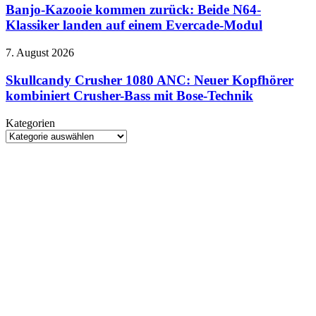
September
kommen
Banjo-Kazooie kommen zurück: Beide N64-
im
zurück:
Klassiker landen auf einem Evercade-Modul
Mittelpunkt
Beide
N64-
Skullcandy
7. August 2026
Klassiker
Crusher
landen
1080
Skullcandy Crusher 1080 ANC: Neuer Kopfhörer
auf
ANC:
kombiniert Crusher-Bass mit Bose-Technik
einem
Neuer
Evercade-
Kopfhörer
Modul
Kategorien
kombiniert
Kategorien
Crusher-
Bass
mit
Bose-
Technik