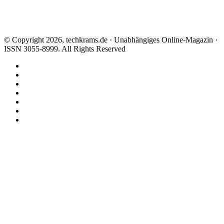
© Copyright 2026, techkrams.de · Unabhängiges Online-Magazin ·
ISSN 3055-8999. All Rights Reserved
Facebook
X
Instagram
Paypal
TikTok
RSS
Threads
Facebook
X
WhatsApp
Telegram
Schaltfläche
"Zurück
zum
Anfang"