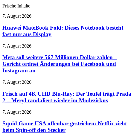
Frische Inhalte
Huawei
7. August 2026
MateBook
Fold:
Huawei MateBook Fold: Dieses Notebook besteht
Dieses
fast nur aus Display
Notebook
besteht
Meta
7. August 2026
fast
soll
nur
weitere
Meta soll weitere 567 Millionen Dollar zahlen –
aus
567
Gericht ordnet Änderungen bei Facebook und
Display
Millionen
Instagram an
Dollar
zahlen
Frisch
7. August 2026
–
auf
Gericht
4K
Frisch auf 4K UHD Blu-Ray: Der Teufel trägt Prada
ordnet
UHD
Änderungen
2 – Meryl randaliert wieder im Modezirkus
Blu-
bei
Ray:
Facebook
Squid
7. August 2026
Der
und
Game
Teufel
Instagram
USA
Squid Game USA offenbar gestrichen: Netflix zieht
trägt
an
offenbar
beim Spin-off den Stecker
Prada
gestrichen: