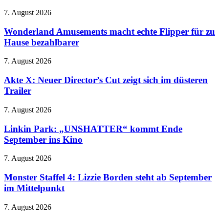
2
Netflix
–
Wonderland
7. August 2026
zieht
Meryl
Amusements
beim
randaliert
macht
Wonderland Amusements macht echte Flipper für zu
Spin-
wieder
echte
Hause bezahlbarer
off
im
Flipper
den
Modezirkus
für
Stecker
Akte
7. August 2026
zu
X:
Hause
Neuer
Akte X: Neuer Director’s Cut zeigt sich im düsteren
bezahlbarer
Director’s
Trailer
Cut
zeigt
Linkin
7. August 2026
sich
Park:
im
„UNSHATTER“
Linkin Park: „UNSHATTER“ kommt Ende
düsteren
kommt
September ins Kino
Trailer
Ende
September
Monster
7. August 2026
ins
Staffel
Kino
4:
Monster Staffel 4: Lizzie Borden steht ab September
Lizzie
im Mittelpunkt
Borden
steht
Banjo-
7. August 2026
ab
Kazooie