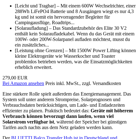
[Leicht und Tragbar] – Mit einem 600W Wechselrichter, einer
288Wh LiFePO4 Batterie und 8 Ausgängen wiegt es nur 4,3
kg und ist somit ein hervorragender Begleiter für
Campingausflüge, Roadtrips...
[Solaraufladung] – Das Standardzubehör des Elite 30 V2
enthält kein Solaraufladekabel. Wenn du das Gerät mit einem
100W- oder 200W-Solarpanel aufladen möchtest, musst du
ein zusätzliches...
[Leistung ohne Grenzen] – Mit 1500W Power Lifting können
kleine Elektrogeräte wie Wasserkocher und Toaster
problemlos betrieben werden, was die Einsatzmöglichkeiten
erheblich erweitert.
279,00 EUR
Bei Amazon ansehen
Preis inkl. MwSt., zzgl. Versandkosten
Eine stärkere Rolle spielt außerdem das Energiemanagement. Das
System soll unter anderem Strompreise, Solarprognosen und
Verbrauchsdaten berücksichtigen, um Lade- und Entladezeiten
effizienter zu planen. Praktisch bedeutet das:
Geräte mit höherem
Verbrauch können bevorzugt dann laufen, wenn viel
Solarstrom verfügbar ist
, während der Speicher bei günstigen
Tarifen auch nachts aus dem Netz geladen werden kann.
Der
BLUETTI Balco Transfer Hub ist in Deutschland und