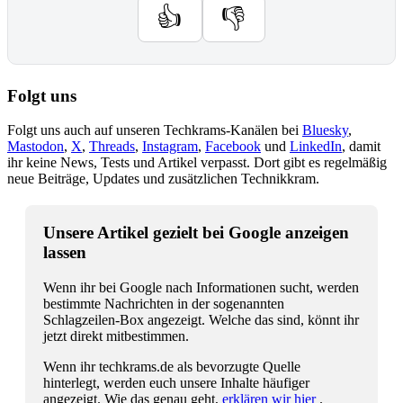
👍
👎
Folgt uns
Folgt uns auch auf unseren Techkrams-Kanälen bei
Bluesky
,
Mastodon
,
X
,
Threads
,
Instagram
,
Facebook
und
LinkedIn
, damit
ihr keine News, Tests und Artikel verpasst. Dort gibt es regelmäßig
neue Beiträge, Updates und zusätzlichen Technikkram.
Unsere Artikel gezielt bei Google anzeigen
lassen
Wenn ihr bei Google nach Informationen sucht, werden
bestimmte Nachrichten in der sogenannten
Schlagzeilen-Box angezeigt. Welche das sind, könnt ihr
jetzt direkt mitbestimmen.
Wenn ihr techkrams.de als bevorzugte Quelle
hinterlegt, werden euch unsere Inhalte häufiger
angezeigt. Wie das genau geht,
erklären wir hier
.