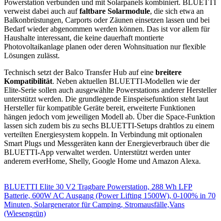
Powerstation verbunden und mit Solarpanels kombiniert. BLUETTI
verweist dabei auch auf
faltbare Solarmodule
, die sich etwa an
Balkonbrüstungen, Carports oder Zäunen einsetzen lassen und bei
Bedarf wieder abgenommen werden können. Das ist vor allem für
Haushalte interessant, die keine dauerhaft montierte
Photovoltaikanlage planen oder deren Wohnsituation nur flexible
Lösungen zulässt.
Technisch setzt der Balco Transfer Hub auf eine
breitere
Kompatibilität
. Neben aktuellen BLUETTI-Modellen wie der
Elite-Serie sollen auch ausgewählte Powerstations anderer Hersteller
unterstützt werden. Die grundlegende Einspeisefunktion steht laut
Hersteller für kompatible Geräte bereit, erweiterte Funktionen
hängen jedoch vom jeweiligen Modell ab. Über die Space-Funktion
lassen sich zudem bis zu sechs BLUETTI-Setups drahtlos zu einem
verteilten Energiesystem koppeln. In Verbindung mit optionalen
Smart Plugs und Messgeräten kann der Energieverbrauch über die
BLUETTI-App verwaltet werden. Unterstützt werden unter
anderem everHome, Shelly, Google Home und Amazon Alexa.
BLUETTI Elite 30 V2 Tragbare Powerstation, 288 Wh LFP
Batterie, 600W AC Ausgang (Power Lifting 1500W), 0-100% in 70
Minuten, Solargenerator für Camping, Stromausfälle,Vans
(Wiesengrün)