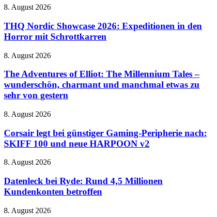
THQ
8. August 2026
Nordic
Showcase
THQ Nordic Showcase 2026: Expeditionen in den
2026:
Horror mit Schrottkarren
Expeditionen
in
The
8. August 2026
den
Adventures
Horror
of
The Adventures of Elliot: The Millennium Tales –
mit
Elliot:
wunderschön, charmant und manchmal etwas zu
Schrottkarren
The
sehr von gestern
Millennium
Tales
Corsair
8. August 2026
–
legt
wunderschön,
bei
Corsair legt bei günstiger Gaming-Peripherie nach:
charmant
günstiger
und
SKIFF 100 und neue HARPOON v2
Gaming-
manchmal
Peripherie
etwas
Datenleck
8. August 2026
nach:
zu
bei
SKIFF
sehr
Ryde:
Datenleck bei Ryde: Rund 4,5 Millionen
100
von
Rund
Kundenkonten betroffen
und
gestern
4,5
neue
Millionen
HARPOON
Jurassic
8. August 2026
Kundenkonten