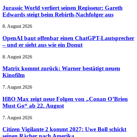
v2
World
betroffen
verliert
Jurassic World verliert seinen Regisseur: Gareth
seinen
Edwards steigt beim Rebirth-Nachfolger aus
Regisseur:
Gareth
OpenAI
8. August 2026
Edwards
baut
steigt
offenbar
OpenAI baut offenbar einen ChatGPT-Lautsprecher
beim
einen
– und er sieht aus wie ein Donut
Rebirth-
ChatGPT-
Nachfolger
Lautsprecher
aus
Matrix
8. August 2026
–
kommt
und
zurück:
Matrix kommt zurück: Warner bestätigt neuen
er
Warner
Kinofilm
sieht
bestätigt
aus
neuen
wie
HBO
7. August 2026
Kinofilm
ein
Max
Donut
zeigt
HBO Max zeigt neue Folgen von „Conan O’Brien
neue
Must Go“ ab 22. August
Folgen
von
Citizen
7. August 2026
„Conan
Vigilante
O’Brien
2
Citizen Vigilante 2 kommt 2027: Uwe Boll schickt
Must
kommt
seinen Rächer nach Amerika
Go“