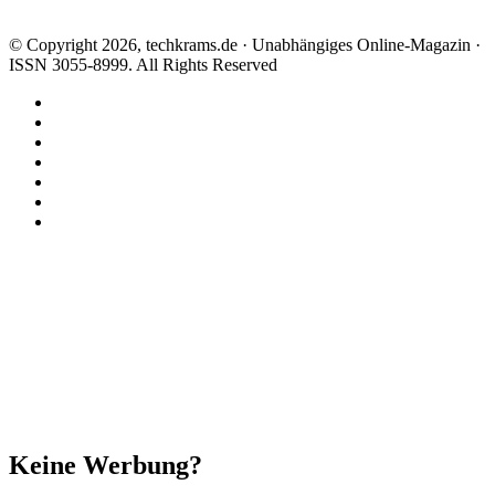
© Copyright 2026, techkrams.de · Unabhängiges Online-Magazin ·
ISSN 3055-8999. All Rights Reserved
Facebook
X
Instagram
Paypal
TikTok
RSS
Threads
Facebook
X
WhatsApp
Telegram
Schaltfläche
"Zurück
zum
Anfang"
Schließen
Keine Werbung?