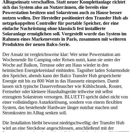
Alltagseinsatz verschaffen. Statt neuer Komplettanlage richtet
sich das System also an Nutzer:innen, die bereits eine
Powerstation besitzen und Solarstrom auch zu Hause besser
nutzen wollen. Der Hersteller positioniert den Transfer Hub als
netzgekoppelten Controller für portable Speicher, der eine
einfache Nachrüstung ohne klassisch fest installierte
Solaranlage ermöglichen soll. Vorgestellt wurde das System im
Rahmen eines Markenevents in Paris, zusammen mit weiteren
Produkten der neuen Balco-Serie.
Der Ansatz ist vergleichsweise klar: Wer seine Powerstation am
Wochenende für Camping oder Reisen nutzt, kann sie unter der
Woche auf Balkon, Terrasse oder am Haus wieder in den
heimischen Energiekreislauf einbinden. Tagsüber laden Solarmodule
den Speicher, abends kann der Balco Transfer Hub gespeicherte
Energie mit bis zu 800 Watt in das Hausnetz einspeisen. Damit
lassen sich typische Dauerverbraucher wie Kühlschrank, Router,
Fernseher oder kleinere Haushaltsgeräte teilweise mit selbst
erzeugtem Solarstrom versorgen. BLUETTI spricht dabei nicht von
einer vollständigen Autarkielösung, sondern von einem flexiblen
System, das bestehende Hardware länger nutzbar machen und
Stromkosten im Alltag senken soll.
Die Installation bleibt bewusst niedrigschwellig; der Transfer Hub
wird an eine Steckdose angeschlossen, anschließend mit der