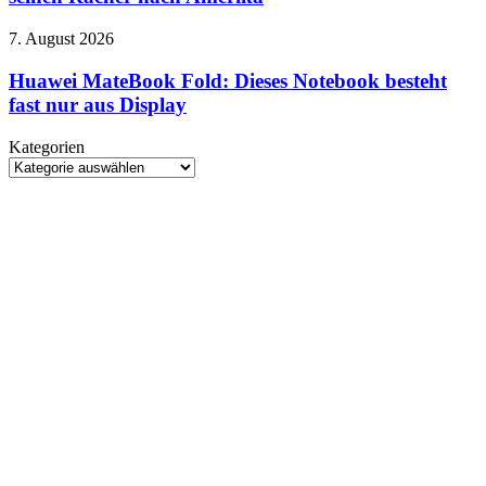
2027:
ab
Uwe
22.
Huawei
7. August 2026
Boll
August
MateBook
schickt
Fold:
Huawei MateBook Fold: Dieses Notebook besteht
seinen
Dieses
fast nur aus Display
Rächer
Notebook
nach
besteht
Amerika
Kategorien
fast
Kategorien
nur
aus
Display