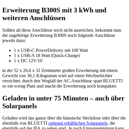
Erweiterung B300S mit 3 kWh und
weiteren Anschlüssen
Sollten all diese Anschlüsse noch nicht ausreichen, bekommt man
die zugehörige Erweiterung B300S noch folgende Anschlüsse
jeweils dazu:
1 x USB-C PowerDelivery mit 100 Watt
1 x USB-A 18 Watt (Quick-Charge)
1 x DC 12V/10
in der 52 x 26,6 x 32 Zentimeter großen Erweiterung mit einem
Gewicht von 36,1 Kilogramm wird auf einen Wechselrichter
verzichtet, durch den Wegfall der AC-Anschlüsse spart BLUETTI
so ein wenig Platz und macht die Erweiterung noch kompakter.
Geladen in unter 75 Minuten – auch über
Solarpanels
Geladen wird das ganze über die klassische Steckdose oder über die
ebenfalls von BLUETTI
optional erhältlichen Solarpanels
, die
ebenfalls auf der IFA zu sehen sind. Je nach Eingangsleistung kann