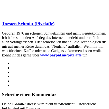
Torsten Schmitt (Pixelaffe)
Geboren 1976 im schönen Schwetzingen und nicht weggekommen.
Ich habe somit den Aufstieg des Internet miterlebt und beruflich
auch vorangetrieben. Hier schreibe ich über all die Technologien die
mir auf meiner Reise durch das "Neuland" auffallen. Wenn ihr mir
was für einen Kaffee oder neue Gadgets zukommen lassen wollt,
könnt ihr das gerne über
www.paypal.me/pixelaffe
tun
Webseite
Facebook
X
LinkedIn
YouTube
Instagram
Schreibe einen Kommentar
Deine E-Mail-Adresse wird nicht veröffentlicht.
Erforderliche
Felder sind mit
*
markiert