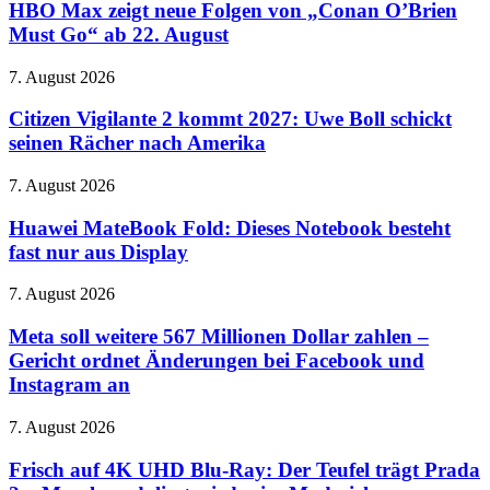
zeigt
HBO Max zeigt neue Folgen von „Conan O’Brien
neue
Must Go“ ab 22. August
Folgen
von
Citizen
7. August 2026
„Conan
Vigilante
O’Brien
2
Citizen Vigilante 2 kommt 2027: Uwe Boll schickt
Must
kommt
seinen Rächer nach Amerika
Go“
2027:
ab
Uwe
22.
Huawei
7. August 2026
Boll
August
MateBook
schickt
Fold:
Huawei MateBook Fold: Dieses Notebook besteht
seinen
Dieses
fast nur aus Display
Rächer
Notebook
nach
besteht
Amerika
Meta
7. August 2026
fast
soll
nur
weitere
Meta soll weitere 567 Millionen Dollar zahlen –
aus
567
Gericht ordnet Änderungen bei Facebook und
Display
Millionen
Instagram an
Dollar
zahlen
Frisch
7. August 2026
–
auf
Gericht
4K
Frisch auf 4K UHD Blu-Ray: Der Teufel trägt Prada
ordnet
UHD
Änderungen