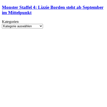
Staffel
Kino
4:
Monster Staffel 4: Lizzie Borden steht ab September
Lizzie
im Mittelpunkt
Borden
steht
Kategorien
ab
Kategorien
September
im
Mittelpunkt