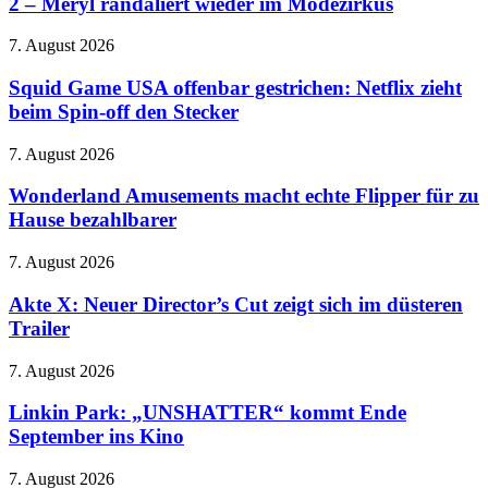
2 – Meryl randaliert wieder im Modezirkus
Blu-
bei
Ray:
Facebook
Squid
7. August 2026
Der
und
Game
Teufel
Instagram
USA
Squid Game USA offenbar gestrichen: Netflix zieht
trägt
an
offenbar
beim Spin-off den Stecker
Prada
gestrichen:
2
Netflix
–
Wonderland
7. August 2026
zieht
Meryl
Amusements
beim
randaliert
macht
Wonderland Amusements macht echte Flipper für zu
Spin-
wieder
echte
Hause bezahlbarer
off
im
Flipper
den
Modezirkus
für
Stecker
Akte
7. August 2026
zu
X:
Hause
Neuer
Akte X: Neuer Director’s Cut zeigt sich im düsteren
bezahlbarer
Director’s
Trailer
Cut
zeigt
Linkin
7. August 2026
sich
Park:
im
„UNSHATTER“
Linkin Park: „UNSHATTER“ kommt Ende
düsteren
kommt
September ins Kino
Trailer
Ende
September
Monster
7. August 2026
ins