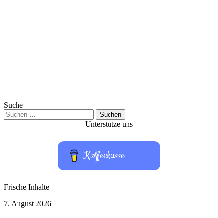
Suche
Suchen
nach:
Unterstütze uns
Kaffeekasse
Frische Inhalte
HBO
7. August 2026
Max