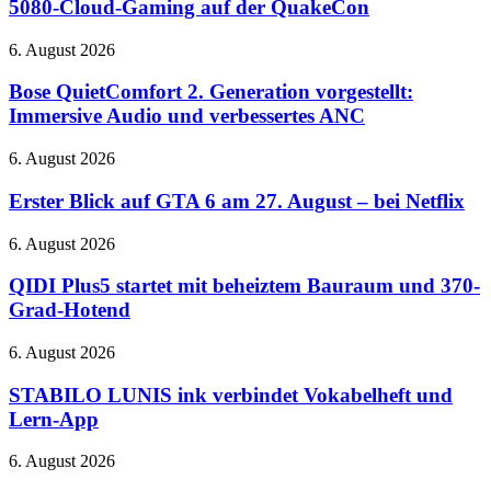
5080-Cloud-Gaming auf der QuakeCon
26
neue
Bose
6. August 2026
Spiele
QuietComfort
und
2.
Bose QuietComfort 2. Generation vorgestellt:
RTX
Generation
Immersive Audio und verbessertes ANC
5080-
vorgestellt:
Cloud-
Immersive
Gaming
Erster
6. August 2026
Audio
auf
Blick
und
der
auf
Erster Blick auf GTA 6 am 27. August – bei Netflix
verbessertes
QuakeCon
GTA
ANC
6
QIDI
6. August 2026
am
Plus5
27.
startet
QIDI Plus5 startet mit beheiztem Bauraum und 370-
August
mit
Grad-Hotend
–
beheiztem
bei
Bauraum
STABILO
6. August 2026
Netflix
und
LUNIS
370-
ink
STABILO LUNIS ink verbindet Vokabelheft und
Grad-
verbindet
Lern-App
Hotend
Vokabelheft
und
Google
6. August 2026
Lern-
Assistant
App