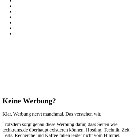
Facebook
X
Instagram
Paypal
TikTok
RSS
Threads
Facebook
X
WhatsApp
Telegram
Schaltfläche
"Zurück
zum
Anfang"
Schließen
Keine Werbung?
Klar, Werbung nervt manchmal. Das verstehen wir.
Trotzdem sorgt genau diese Werbung dafür, dass Seiten wie
techkrams.de überhaupt existieren können. Hosting, Technik, Zeit,
Tests, Recherche und Kaffee fallen leider nicht vom Himmel.