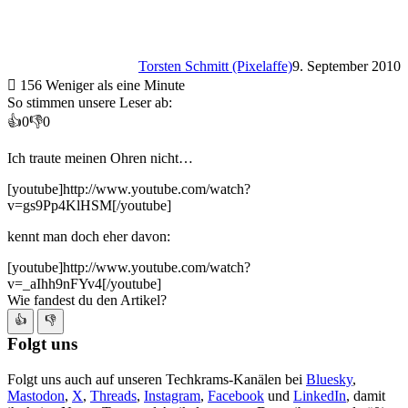
Torsten Schmitt (Pixelaffe)
9. September 2010
156
Weniger als eine Minute
So stimmen unsere Leser ab:
👍
0
👎
0
Ich traute meinen Ohren nicht…
[youtube]http://www.youtube.com/watch?
v=gs9Pp4KlHSM[/youtube]
kennt man doch eher davon:
[youtube]http://www.youtube.com/watch?
v=_aIhh9nFYv4[/youtube]
Wie fandest du den Artikel?
👍
👎
Folgt uns
Folgt uns auch auf unseren Techkrams-Kanälen bei
Bluesky
,
Mastodon
,
X
,
Threads
,
Instagram
,
Facebook
und
LinkedIn
, damit