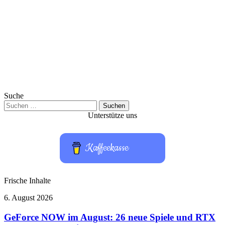
Suche
Suchen
nach:
Unterstütze uns
Kaffeekasse
Frische Inhalte
GeForce
6. August 2026
NOW
im
GeForce NOW im August: 26 neue Spiele und RTX
August: