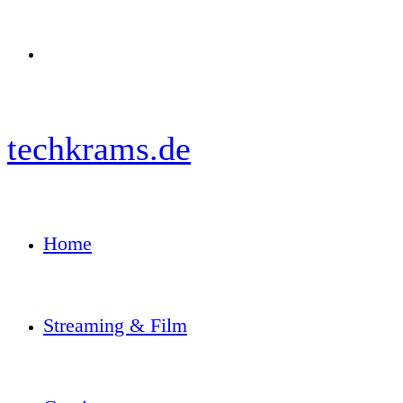
Menü
techkrams.de
Home
Streaming & Film