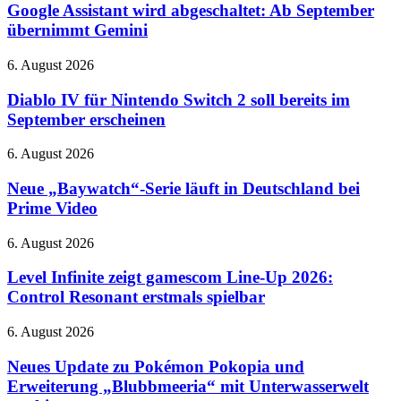
wird
Google Assistant wird abgeschaltet: Ab September
abgeschaltet:
übernimmt Gemini
Ab
September
Diablo
6. August 2026
übernimmt
IV
Gemini
für
Diablo IV für Nintendo Switch 2 soll bereits im
Nintendo
September erscheinen
Switch
2
Neue
6. August 2026
soll
„Baywatch“-
bereits
Serie
Neue „Baywatch“-Serie läuft in Deutschland bei
im
läuft
Prime Video
September
in
erscheinen
Deutschland
Level
6. August 2026
bei
Infinite
Prime
zeigt
Level Infinite zeigt gamescom Line-Up 2026:
Video
gamescom
Control Resonant erstmals spielbar
Line-
Up
Neues
6. August 2026
2026:
Update
Control
zu
Neues Update zu Pokémon Pokopia und
Resonant
Pokémon
Erweiterung „Blubbmeeria“ mit Unterwasserwelt
erstmals
Pokopia