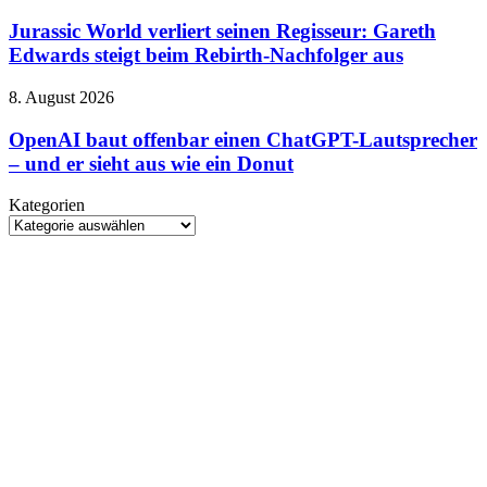
v2
World
betroffen
verliert
Jurassic World verliert seinen Regisseur: Gareth
seinen
Edwards steigt beim Rebirth-Nachfolger aus
Regisseur:
Gareth
OpenAI
8. August 2026
Edwards
baut
steigt
offenbar
OpenAI baut offenbar einen ChatGPT-Lautsprecher
beim
einen
– und er sieht aus wie ein Donut
Rebirth-
ChatGPT-
Nachfolger
Lautsprecher
aus
Kategorien
–
Kategorien
und
er
sieht
aus
wie
ein
Donut