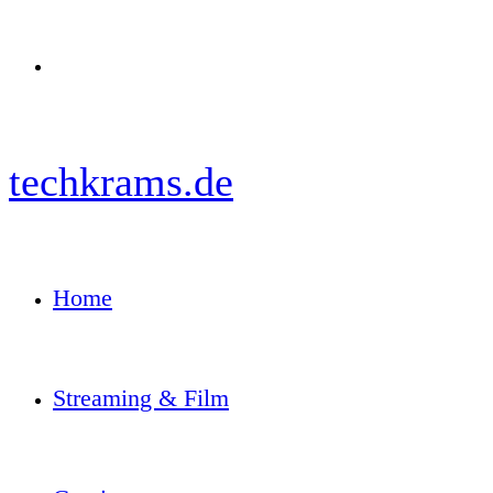
Menü
techkrams.de
Home
Streaming & Film