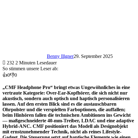
Benny Illgner
29. September 2025
232
2 Minuten Lesedauer
So stimmen unsere Leser ab:
👍
0
👎
0
„CMF Headphone Pro“ bringt etwas Ungewöhnliches in eine
vertraute Kategorie: Over-Ear-Kopfhörer, die sich nicht nur
akustisch, sondern auch optisch und haptisch personalisieren
lassen. Auf den ersten Blick sind es die austauschbaren
Ohrpolster und die verspielten Farboptionen, die auffallen;
beim Hinhören fallen die technischen Ambitionen ins Gewicht
— maßgeschneiderte 40-mm-Treiber, LDAC und eine adaptive
Hybrid-ANC. CMF positioniert das Modell als Designobjekt
mit ernstzunehmender Technik, nicht als reines Lifestyle-
Gadget. Die Steuerung setzt auf haptische Elemente wie einen