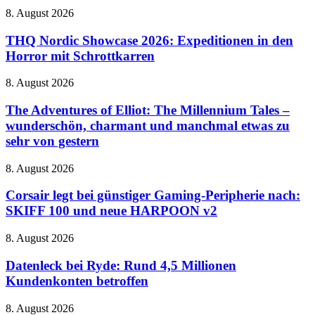
Potter
dem
THQ
8. August 2026
mit
Vormarsch
Nordic
riesigem
Showcase
THQ Nordic Showcase 2026: Expeditionen in den
Zaubereiministerium
2026:
Horror mit Schrottkarren
Expeditionen
in
The
8. August 2026
den
Adventures
Horror
of
The Adventures of Elliot: The Millennium Tales –
mit
Elliot:
wunderschön, charmant und manchmal etwas zu
Schrottkarren
The
sehr von gestern
Millennium
Tales
Corsair
8. August 2026
–
legt
wunderschön,
bei
Corsair legt bei günstiger Gaming-Peripherie nach:
charmant
günstiger
und
SKIFF 100 und neue HARPOON v2
Gaming-
manchmal
Peripherie
etwas
Datenleck
8. August 2026
nach:
zu
bei
SKIFF
sehr
Ryde:
Datenleck bei Ryde: Rund 4,5 Millionen
100
von
Rund
Kundenkonten betroffen
und
gestern
4,5
neue
Millionen
HARPOON
Jurassic
8. August 2026
Kundenkonten