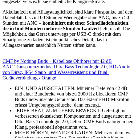
eingesetzt verwischt sie einheitliche Klangmerkmale.
Akkulaufzeit und Alltagstauglichkeit sind klare Pluspunkte auf dem
Datenblatt: bis zu 100 Stunden Wiedergabe ohne ANC, bis zu 50
Stunden mit ANC –
kombiniert mit einer Schnellladefunktion,
die in fünf Minuten mehrere Stunden Laufzeit
liefern soll. Die
Möglichkeit, das Gerät unterwegs per USB-C direkt mit dem
Smartphone zu laden, ist ein praktisches Detail, das in
Alltagsszenarien tatsächlich Nutzen stiften kann.
CMF by Nothing Buds – Kabellose Ohrhörer mit 42 dB
ANC,Transparenzmodus, Ultra Bass Technologie 2.0, HD-Audio
von Dirac, IP54 Staub- und Wasserresistenz und Dual-
Geräteverbindung - Orange
EIN- UND AUSSCHALTEN: Mit einer Tiefe von 42 dB
und einer Bandbreite von bis zu 2900 Hz blockieren CMF
Buds unerwünschte Geräusche. Das externe HD-Mikrofon
erfasst Umgebungsgeräusche, dann erzeugt...
JEDER BEAT, ZUM LEBEN ERWECKT: Gefertigt mit
verbesserten akustischen Komponenten und ausgestattet mit
Ultra Bass Technologie 2.0, liefern CMF Buds naturgetreuen
Klang, professionell abgestimmt von...
MEHR HÖREN, WENIGER LADEN: Mehr von dem, was