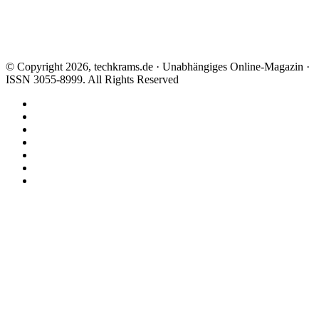
© Copyright 2026, techkrams.de · Unabhängiges Online-Magazin ·
ISSN 3055-8999. All Rights Reserved
Facebook
X
Instagram
Paypal
TikTok
RSS
Threads
Facebook
X
WhatsApp
Telegram
Schaltfläche
"Zurück
zum
Anfang"