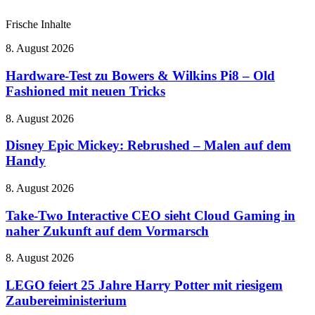
Frische Inhalte
Hardware-
8. August 2026
Test
zu
Hardware-Test zu Bowers & Wilkins Pi8 – Old
Bowers
Fashioned mit neuen Tricks
&
Wilkins
Disney
8. August 2026
Pi8
Epic
–
Mickey:
Disney Epic Mickey: Rebrushed – Malen auf dem
Old
Rebrushed
Handy
Fashioned
–
mit
Malen
neuen
Take-
8. August 2026
auf
Tricks
Two
dem
Interactive
Take-Two Interactive CEO sieht Cloud Gaming in
Handy
CEO
naher Zukunft auf dem Vormarsch
sieht
Cloud
LEGO
8. August 2026
Gaming
feiert
in
25
LEGO feiert 25 Jahre Harry Potter mit riesigem
naher
Jahre
Zaubereiministerium
Zukunft
Harry
auf