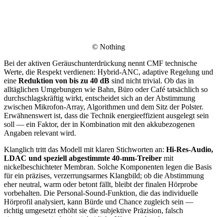
© Nothing
Bei der aktiven Geräuschunterdrückung nennt CMF technische
Werte, die Respekt verdienen: Hybrid-ANC, adaptive Regelung und
eine
Reduktion von bis zu 40 dB
sind nicht trivial. Ob das in
alltäglichen Umgebungen wie Bahn, Büro oder Café tatsächlich so
durchschlagskräftig wirkt, entscheidet sich an der Abstimmung
zwischen Mikrofon-Array, Algorithmen und dem Sitz der Polster.
Erwähnenswert ist, dass die Technik energieeffizient ausgelegt sein
soll — ein Faktor, der in Kombination mit den akkubezogenen
Angaben relevant wird.
Klanglich tritt das Modell mit klaren Stichworten an:
Hi-Res-Audio,
LDAC und speziell abgestimmte 40-mm-Treiber
mit
nickelbeschichteter Membran. Solche Komponenten legen die Basis
für ein präzises, verzerrungsarmes Klangbild; ob die Abstimmung
eher neutral, warm oder betont fällt, bleibt der finalen Hörprobe
vorbehalten. Die Personal-Sound-Funktion, die das individuelle
Hörprofil analysiert, kann Bürde und Chance zugleich sein —
richtig umgesetzt erhöht sie die subjektive Präzision, falsch