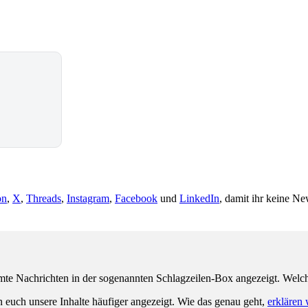
on
,
X
,
Threads
,
Instagram
,
Facebook
und
LinkedIn
, damit ihr keine Ne
e Nachrichten in der sogenannten Schlagzeilen-Box angezeigt. Welche 
n euch unsere Inhalte häufiger angezeigt. Wie das genau geht,
erklären 