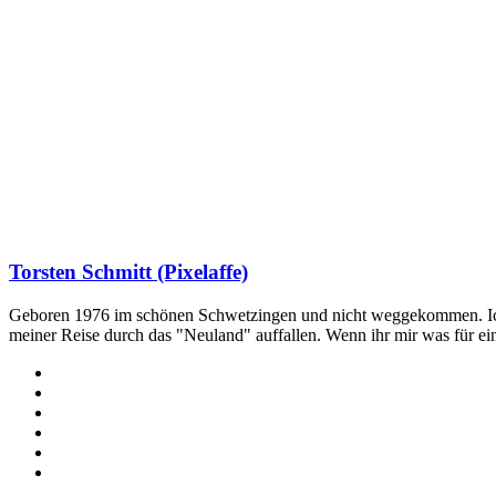
Torsten Schmitt (Pixelaffe)
Geboren 1976 im schönen Schwetzingen und nicht weggekommen. Ich hab
meiner Reise durch das "Neuland" auffallen. Wenn ihr mir was für e
Webseite
Facebook
X
LinkedIn
YouTube
Instagram