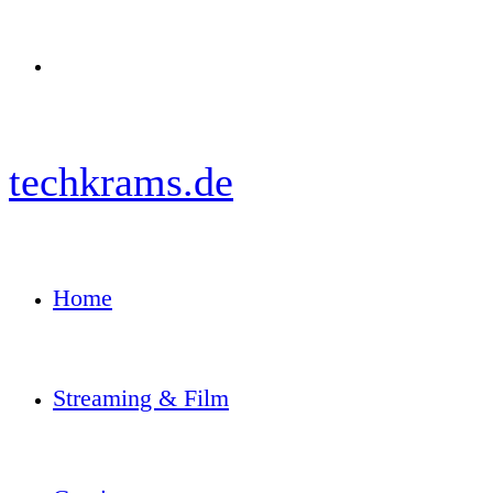
Menü
techkrams.de
Home
Streaming & Film