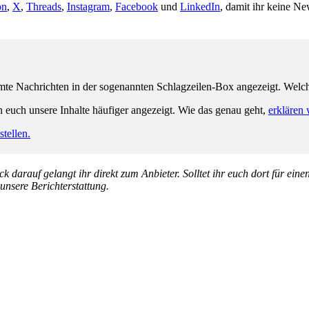
on
,
X
,
Threads
,
Instagram
,
Facebook
und
LinkedIn
, damit ihr keine Ne
e Nachrichten in der sogenannten Schlagzeilen-Box angezeigt. Welche 
n euch unsere Inhalte häufiger angezeigt. Wie das genau geht,
erklären 
tellen.
k darauf gelangt ihr direkt zum Anbieter. Solltet ihr euch dort für ein
 unsere Berichterstattung.