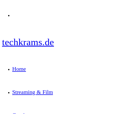
Menü
techkrams.de
Home
Streaming & Film