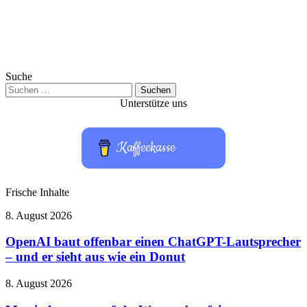
Suche
Suchen
nach:
Unterstütze uns
Kaffeekasse
Frische Inhalte
OpenAI
8. August 2026
baut
offenbar
OpenAI baut offenbar einen ChatGPT-Lautsprecher
einen
– und er sieht aus wie ein Donut
ChatGPT-
Lautsprecher
Matrix
8. August 2026
–
kommt
und