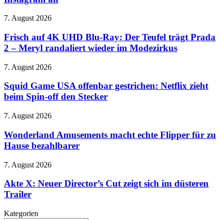
Dollar
zahlen
Frisch
7. August 2026
–
auf
Gericht
4K
Frisch auf 4K UHD Blu-Ray: Der Teufel trägt Prada
ordnet
UHD
Änderungen
2 – Meryl randaliert wieder im Modezirkus
Blu-
bei
Ray:
Facebook
Squid
7. August 2026
Der
und
Game
Teufel
Instagram
USA
Squid Game USA offenbar gestrichen: Netflix zieht
trägt
an
offenbar
beim Spin-off den Stecker
Prada
gestrichen:
2
Netflix
–
Wonderland
7. August 2026
zieht
Meryl
Amusements
beim
randaliert
macht
Wonderland Amusements macht echte Flipper für zu
Spin-
wieder
echte
Hause bezahlbarer
off
im
Flipper
den
Modezirkus
für
Stecker
Akte
7. August 2026
zu
X:
Hause
Neuer
Akte X: Neuer Director’s Cut zeigt sich im düsteren
bezahlbarer
Director’s
Trailer
Cut
zeigt
Kategorien
sich