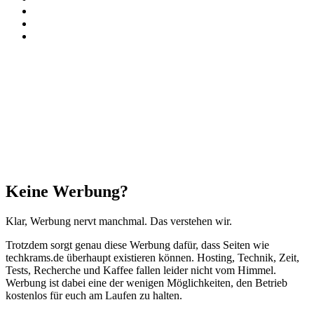
TikTok
RSS
Threads
Facebook
X
WhatsApp
Telegram
Schaltfläche
"Zurück
zum
Anfang"
Schließen
Keine Werbung?
Klar, Werbung nervt manchmal. Das verstehen wir.
Trotzdem sorgt genau diese Werbung dafür, dass Seiten wie
techkrams.de überhaupt existieren können. Hosting, Technik, Zeit,
Tests, Recherche und Kaffee fallen leider nicht vom Himmel.
Werbung ist dabei eine der wenigen Möglichkeiten, den Betrieb
kostenlos für euch am Laufen zu halten.