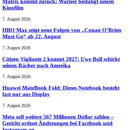
zurück:
Matrix kommt zurück: Warner bestätigt neuen
er
Warner
Kinofilm
sieht
bestätigt
aus
neuen
wie
HBO
7. August 2026
Kinofilm
ein
Max
Donut
zeigt
HBO Max zeigt neue Folgen von „Conan O’Brien
neue
Must Go“ ab 22. August
Folgen
von
Citizen
7. August 2026
„Conan
Vigilante
O’Brien
2
Citizen Vigilante 2 kommt 2027: Uwe Boll schickt
Must
kommt
seinen Rächer nach Amerika
Go“
2027:
ab
Uwe
22.
Huawei
7. August 2026
Boll
August
MateBook
schickt
Fold:
Huawei MateBook Fold: Dieses Notebook besteht
seinen
Dieses
fast nur aus Display
Rächer
Notebook
nach
besteht
Amerika
Meta
7. August 2026
fast
soll
nur
weitere
Meta soll weitere 567 Millionen Dollar zahlen –
aus
567
Gericht ordnet Änderungen bei Facebook und
Display
Millionen
Instagram an