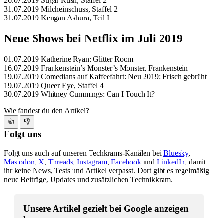
26.07.2019 Sugar Rush, Staffel 2
31.07.2019 Milcheinschuss, Staffel 2
31.07.2019 Kengan Ashura, Teil I
Neue Shows bei Netflix im Juli 2019
01.07.2019 Katherine Ryan: Glitter Room
16.07.2019 Frankenstein’s Monster’s Monster, Frankenstein
19.07.2019 Comedians auf Kaffeefahrt: Neu 2019: Frisch gebrüht
19.07.2019 Queer Eye, Staffel 4
30.07.2019 Whitney Cummings: Can I Touch It?
Wie fandest du den Artikel?
👍
👎
Folgt uns
Folgt uns auch auf unseren Techkrams-Kanälen bei
Bluesky
,
Mastodon
,
X
,
Threads
,
Instagram
,
Facebook
und
LinkedIn
, damit
ihr keine News, Tests und Artikel verpasst. Dort gibt es regelmäßig
neue Beiträge, Updates und zusätzlichen Technikkram.
Unsere Artikel gezielt bei Google anzeigen