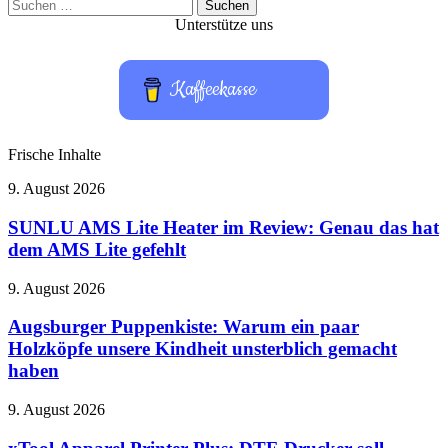
Suchen
nach:
Unterstütze uns
Kaffeekasse
Frische Inhalte
SUNLU
9. August 2026
AMS
Lite
SUNLU AMS Lite Heater im Review: Genau das hat
Heater
dem AMS Lite gefehlt
im
Review:
Augsburger
9. August 2026
Genau
Puppenkiste:
das
Warum
Augsburger Puppenkiste: Warum ein paar
hat
ein
Holzköpfe unsere Kindheit unsterblich gemacht
dem
paar
AMS
haben
Holzköpfe
Lite
unsere
gefehlt
xTool
9. August 2026
Kindheit
Apparel
unsterblich
Printer