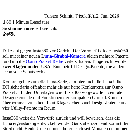
Torsten Schmitt (Pixelaffe)
12. Juni 2026
60
1 Minute Lesedauer
So stimmen unsere Leser ab:
👍
0
👎
0
DJI zieht gegen Insta360 vor Gericht. Der Vorwurf ist klar: Insta360
soll mit seiner neuen
L
una-Gimbal-Kamera
gleich mehrere Patente
rund um die
Osmo-Pocket-Reihe
verletzt haben. Eingereicht wurden
z
wei Klagen in den USA
. Eine betrifft Design-Patente, die andere
technische Schutzrechte.
Konkret geht es um die Luna-Serie, darunter auch die Luna Ultra.
DJI sieht darin offenbar mehr als nur harte Konkurrenz zur Osmo
Pocket 3. In den Unterlagen wird Insta360 vorgeworfen, zentrale
Designelemente und Funktionen der kompakten Gimbal-Kamera
übernommen zu haben. Laut Klage stehen zwei Design-Patente und
vier Utility-Patente im Raum.
Insta360 weist die Vorwürfe zurück und will beweisen, dass die
Luna eigenständig entwickelt wurde. Ganz überraschend kommt der
Streit nicht. Beide Unternehmen liefern sich seit Monaten ein immer