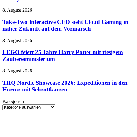
–
mit
Malen
neuen
Take-
8. August 2026
auf
Tricks
Two
dem
Interactive
Take-Two Interactive CEO sieht Cloud Gaming in
Handy
CEO
naher Zukunft auf dem Vormarsch
sieht
Cloud
LEGO
8. August 2026
Gaming
feiert
in
25
LEGO feiert 25 Jahre Harry Potter mit riesigem
naher
Jahre
Zaubereiministerium
Zukunft
Harry
auf
Potter
dem
THQ
8. August 2026
mit
Vormarsch
Nordic
riesigem
Showcase
THQ Nordic Showcase 2026: Expeditionen in den
Zaubereiministerium
2026:
Horror mit Schrottkarren
Expeditionen
in
Kategorien
den
Kategorien
Horror
mit
Schrottkarren