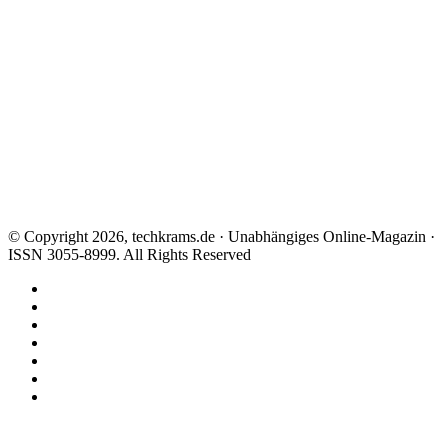
© Copyright 2026, techkrams.de · Unabhängiges Online-Magazin ·
ISSN 3055-8999. All Rights Reserved
Facebook
X
Instagram
Paypal
TikTok
RSS
Threads
Facebook
X
WhatsApp
Telegram
Schaltfläche
"Zurück