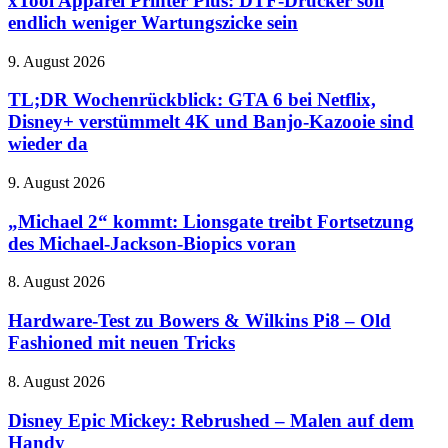
xTool Apparel Printer Plus: DTF-Drucker soll
gemacht
Plus:
haben
endlich weniger Wartungszicke sein
DTF-
Drucker
TL;DR
9. August 2026
soll
Wochenrückblick:
endlich
GTA
TL;DR Wochenrückblick: GTA 6 bei Netflix,
weniger
6
Disney+ verstümmelt 4K und Banjo-Kazooie sind
Wartungszicke
bei
sein
wieder da
Netflix,
Disney+
„Michael
9. August 2026
verstümmelt
2“
4K
kommt:
„Michael 2“ kommt: Lionsgate treibt Fortsetzung
und
Lionsgate
Banjo-
des Michael-Jackson-Biopics voran
treibt
Kazooie
Fortsetzung
sind
Hardware-
8. August 2026
des
wieder
Test
Michael-
da
zu
Hardware-Test zu Bowers & Wilkins Pi8 – Old
Jackson-
Bowers
Fashioned mit neuen Tricks
Biopics
&
voran
Wilkins
Disney
8. August 2026
Pi8
Epic
–
Mickey:
Disney Epic Mickey: Rebrushed – Malen auf dem
Old
Rebrushed
Handy
Fashioned