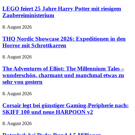
feiert
in
25
LEGO feiert 25 Jahre Harry Potter mit riesigem
naher
Jahre
Zaubereiministerium
Zukunft
Harry
auf
Potter
dem
THQ
8. August 2026
mit
Vormarsch
Nordic
riesigem
Showcase
THQ Nordic Showcase 2026: Expeditionen in den
Zaubereiministerium
2026:
Horror mit Schrottkarren
Expeditionen
in
The
8. August 2026
den
Adventures
Horror
of
The Adventures of Elliot: The Millennium Tales –
mit
Elliot:
wunderschön, charmant und manchmal etwas zu
Schrottkarren
The
sehr von gestern
Millennium
Tales
Corsair
8. August 2026
–
legt
wunderschön,
bei
Corsair legt bei günstiger Gaming-Peripherie nach:
charmant
günstiger
und
SKIFF 100 und neue HARPOON v2
Gaming-
manchmal
Peripherie
etwas
Datenleck
8. August 2026
nach:
zu
bei
SKIFF
sehr
Ryde: