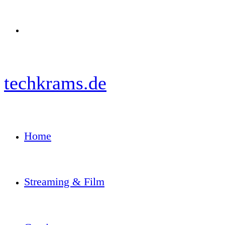
Menü
techkrams.de
Home
Streaming & Film