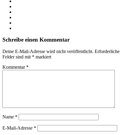
Webseite
Facebook
X
LinkedIn
YouTube
Instagram
Schreibe einen Kommentar
Deine E-Mail-Adresse wird nicht veröffentlicht.
Erforderliche
Felder sind mit
*
markiert
Kommentar
*
Name
*
E-Mail-Adresse
*