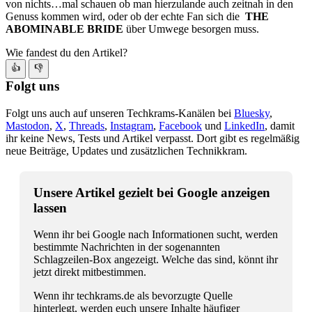
von nichts…mal schauen ob man hierzulande auch zeitnah in den
Genuss kommen wird, oder ob der echte Fan sich die
THE
ABOMINABLE BRIDE
über Umwege besorgen muss.
Wie fandest du den Artikel?
👍
👎
Folgt uns
Folgt uns auch auf unseren Techkrams-Kanälen bei
Bluesky
,
Mastodon
,
X
,
Threads
,
Instagram
,
Facebook
und
LinkedIn
, damit
ihr keine News, Tests und Artikel verpasst. Dort gibt es regelmäßig
neue Beiträge, Updates und zusätzlichen Technikkram.
Unsere Artikel gezielt bei Google anzeigen
lassen
Wenn ihr bei Google nach Informationen sucht, werden
bestimmte Nachrichten in der sogenannten
Schlagzeilen-Box angezeigt. Welche das sind, könnt ihr
jetzt direkt mitbestimmen.
Wenn ihr techkrams.de als bevorzugte Quelle
hinterlegt, werden euch unsere Inhalte häufiger