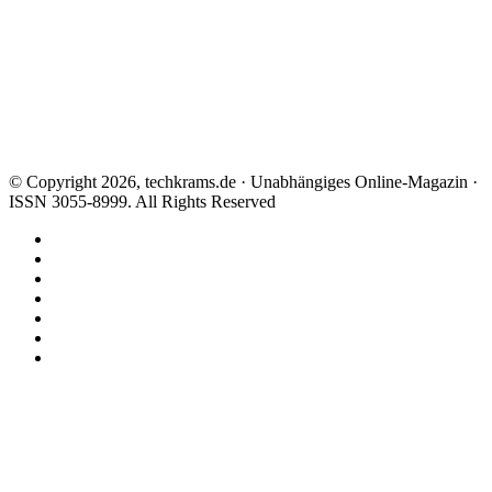
© Copyright 2026, techkrams.de · Unabhängiges Online-Magazin ·
ISSN 3055-8999. All Rights Reserved
Facebook
X
Instagram
Paypal
TikTok
RSS
Threads
Facebook
X
WhatsApp
Telegram
Schaltfläche
"Zurück
zum
Anfang"