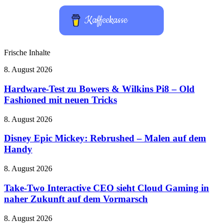
Kaffeekasse
Frische Inhalte
Hardware-
8. August 2026
Test
zu
Hardware-Test zu Bowers & Wilkins Pi8 – Old
Bowers
Fashioned mit neuen Tricks
&
Wilkins
Disney
8. August 2026
Pi8
Epic
–
Mickey:
Disney Epic Mickey: Rebrushed – Malen auf dem
Old
Rebrushed
Handy
Fashioned
–
mit
Malen
neuen
Take-
8. August 2026
auf
Tricks
Two
dem
Interactive
Take-Two Interactive CEO sieht Cloud Gaming in
Handy
CEO
naher Zukunft auf dem Vormarsch
sieht
Cloud
LEGO
8. August 2026
Gaming