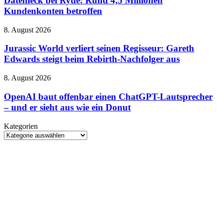
Datenleck bei Ryde: Rund 4,5 Millionen
100
von
Rund
Kundenkonten betroffen
und
gestern
4,5
neue
Millionen
HARPOON
Jurassic
8. August 2026
Kundenkonten
v2
World
betroffen
verliert
Jurassic World verliert seinen Regisseur: Gareth
seinen
Edwards steigt beim Rebirth-Nachfolger aus
Regisseur:
Gareth
OpenAI
8. August 2026
Edwards
baut
steigt
offenbar
OpenAI baut offenbar einen ChatGPT-Lautsprecher
beim
einen
– und er sieht aus wie ein Donut
Rebirth-
ChatGPT-
Nachfolger
Lautsprecher
aus
Kategorien
–
Kategorien
und
er
sieht
aus
wie
ein
Donut