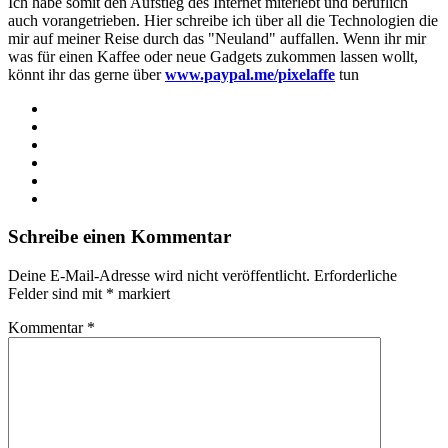
Ich habe somit den Aufstieg des Internet miterlebt und beruflich
auch vorangetrieben. Hier schreibe ich über all die Technologien die
mir auf meiner Reise durch das "Neuland" auffallen. Wenn ihr mir
was für einen Kaffee oder neue Gadgets zukommen lassen wollt,
könnt ihr das gerne über
www.paypal.me/pixelaffe
tun
Webseite
Facebook
X
LinkedIn
YouTube
Instagram
Schreibe einen Kommentar
Deine E-Mail-Adresse wird nicht veröffentlicht.
Erforderliche
Felder sind mit
*
markiert
Kommentar
*