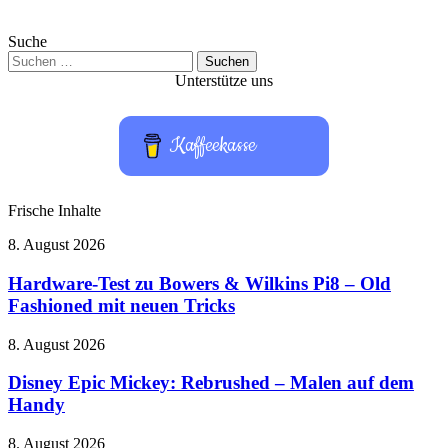
Suche
Suchen
nach:
Unterstütze uns
Kaffeekasse
Frische Inhalte
Hardware-
8. August 2026
Test
zu
Hardware-Test zu Bowers & Wilkins Pi8 – Old
Bowers
Fashioned mit neuen Tricks
&
Wilkins
Disney
8. August 2026
Pi8
Epic
–
Mickey:
Disney Epic Mickey: Rebrushed – Malen auf dem
Old
Rebrushed
Handy
Fashioned
–
mit
Malen
neuen
Take-
8. August 2026