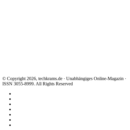
© Copyright 2026, techkrams.de · Unabhängiges Online-Magazin ·
ISSN 3055-8999. All Rights Reserved
Facebook
X
Instagram
Paypal
TikTok
RSS
Threads