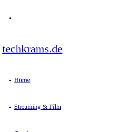
Menü
techkrams.de
Home
Streaming & Film