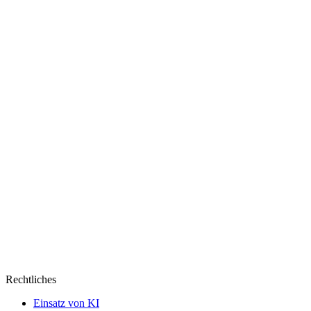
wie
ein
Donut
Rechtliches
Einsatz von KI