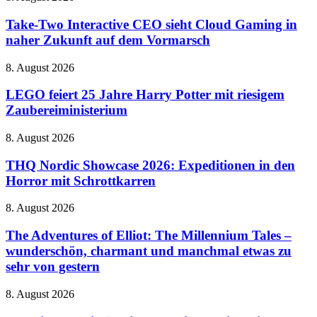
auf
Tricks
Two
dem
Interactive
Take-Two Interactive CEO sieht Cloud Gaming in
Handy
CEO
naher Zukunft auf dem Vormarsch
sieht
Cloud
LEGO
8. August 2026
Gaming
feiert
in
25
LEGO feiert 25 Jahre Harry Potter mit riesigem
naher
Jahre
Zaubereiministerium
Zukunft
Harry
auf
Potter
dem
THQ
8. August 2026
mit
Vormarsch
Nordic
riesigem
Showcase
THQ Nordic Showcase 2026: Expeditionen in den
Zaubereiministerium
2026:
Horror mit Schrottkarren
Expeditionen
in
The
8. August 2026
den
Adventures
Horror
of
The Adventures of Elliot: The Millennium Tales –
mit
Elliot:
wunderschön, charmant und manchmal etwas zu
Schrottkarren
The
sehr von gestern
Millennium
Tales
Corsair
8. August 2026
–
legt
wunderschön,