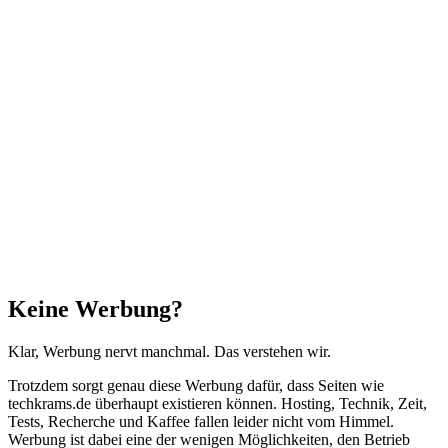
Facebook
X
WhatsApp
Telegram
Schaltfläche
"Zurück
zum
Anfang"
Schließen
Keine Werbung?
Klar, Werbung nervt manchmal. Das verstehen wir.
Trotzdem sorgt genau diese Werbung dafür, dass Seiten wie
techkrams.de überhaupt existieren können. Hosting, Technik, Zeit,
Tests, Recherche und Kaffee fallen leider nicht vom Himmel.
Werbung ist dabei eine der wenigen Möglichkeiten, den Betrieb