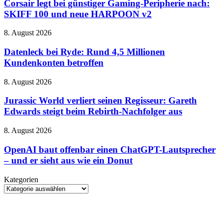
bei
Corsair legt bei günstiger Gaming-Peripherie nach:
charmant
günstiger
und
SKIFF 100 und neue HARPOON v2
Gaming-
manchmal
Peripherie
etwas
Datenleck
8. August 2026
nach:
zu
bei
SKIFF
sehr
Ryde:
Datenleck bei Ryde: Rund 4,5 Millionen
100
von
Rund
Kundenkonten betroffen
und
gestern
4,5
neue
Millionen
HARPOON
Jurassic
8. August 2026
Kundenkonten
v2
World
betroffen
verliert
Jurassic World verliert seinen Regisseur: Gareth
seinen
Edwards steigt beim Rebirth-Nachfolger aus
Regisseur:
Gareth
OpenAI
8. August 2026
Edwards
baut
steigt
offenbar
OpenAI baut offenbar einen ChatGPT-Lautsprecher
beim
einen
– und er sieht aus wie ein Donut
Rebirth-
ChatGPT-
Nachfolger
Lautsprecher
aus
Kategorien
–
Kategorien
und
er
sieht
aus