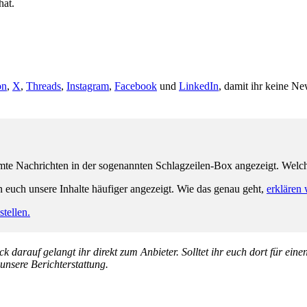
hat.
on
,
X
,
Threads
,
Instagram
,
Facebook
und
LinkedIn
, damit ihr keine Ne
e Nachrichten in der sogenannten Schlagzeilen-Box angezeigt. Welche 
n euch unsere Inhalte häufiger angezeigt. Wie das genau geht,
erklären 
tellen.
k darauf gelangt ihr direkt zum Anbieter. Solltet ihr euch dort für ein
 unsere Berichterstattung.