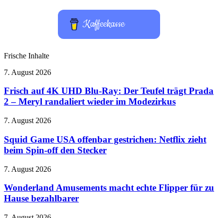
Kaffeekasse
Frische Inhalte
Frisch
7. August 2026
auf
4K
Frisch auf 4K UHD Blu-Ray: Der Teufel trägt Prada
UHD
2 – Meryl randaliert wieder im Modezirkus
Blu-
Ray:
Squid
7. August 2026
Der
Game
Teufel
USA
Squid Game USA offenbar gestrichen: Netflix zieht
trägt
offenbar
beim Spin-off den Stecker
Prada
gestrichen:
2
Netflix
–
Wonderland
7. August 2026
zieht
Meryl
Amusements
beim
randaliert
macht
Wonderland Amusements macht echte Flipper für zu
Spin-
wieder
echte
Hause bezahlbarer
off
im
Flipper
den
Modezirkus
für
Stecker
Akte
7. August 2026