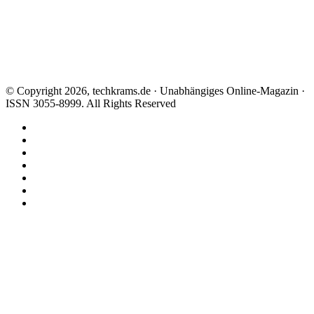
© Copyright 2026, techkrams.de · Unabhängiges Online-Magazin ·
ISSN 3055-8999. All Rights Reserved
Facebook
X
Instagram
Paypal
TikTok
RSS
Threads
Facebook
X
WhatsApp
Telegram
Schaltfläche
"Zurück
zum
Anfang"