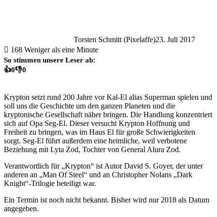
Torsten Schmitt (Pixelaffe)
23. Juli 2017
168
Weniger als eine Minute
So stimmen unsere Leser ab:
👍
0
👎
0
Krypton setzt rund 200 Jahre vor Kal-El alias Superman spielen und
soll uns die Geschichte um den ganzen Planeten und die
kryptonische Gesellschaft näher bringen. Die Handlung konzentriert
sich auf Opa Seg-El. Dieser versucht Krypton Hoffnung und
Freiheit zu bringen, was im Haus El für große Schwierigkeiten
sorgt. Seg-El führt außerdem eine heimliche, weil verbotene
Beziehung mit Lyta Zod, Tochter von General Alura Zod.
Verantwortlich für „Krypton“ ist Autor David S. Goyer, der unter
anderen an „Man Of Steel“ und an Christopher Nolans „Dark
Knight“-Trilogie beteiligt war.
Ein Termin ist noch nicht bekannt. Bisher wird nur 2018 als Datum
angegeben.