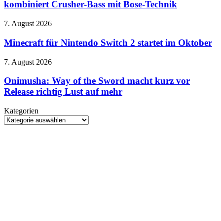
ANC:
kombiniert Crusher-Bass mit Bose-Technik
einem
Neuer
Evercade-
Kopfhörer
Modul
Minecraft
7. August 2026
kombiniert
für
Crusher-
Nintendo
Minecraft für Nintendo Switch 2 startet im Oktober
Bass
Switch
mit
2
Onimusha:
7. August 2026
Bose-
startet
Way
Technik
im
of
Onimusha: Way of the Sword macht kurz vor
Oktober
the
Release richtig Lust auf mehr
Sword
macht
Kategorien
kurz
Kategorien
vor
Release
richtig
Lust
auf
mehr