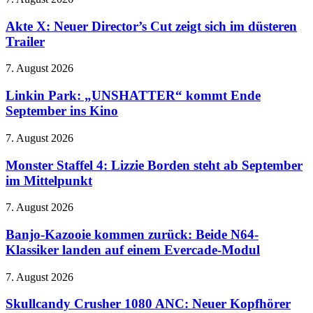
zu
X:
Hause
Neuer
Akte X: Neuer Director’s Cut zeigt sich im düsteren
bezahlbarer
Director’s
Trailer
Cut
zeigt
Linkin
7. August 2026
sich
Park:
im
„UNSHATTER“
Linkin Park: „UNSHATTER“ kommt Ende
düsteren
kommt
September ins Kino
Trailer
Ende
September
Monster
7. August 2026
ins
Staffel
Kino
4:
Monster Staffel 4: Lizzie Borden steht ab September
Lizzie
im Mittelpunkt
Borden
steht
Banjo-
7. August 2026
ab
Kazooie
September
kommen
Banjo-Kazooie kommen zurück: Beide N64-
im
zurück:
Klassiker landen auf einem Evercade-Modul
Mittelpunkt
Beide
N64-
Skullcandy
7. August 2026
Klassiker
Crusher
landen
1080
Skullcandy Crusher 1080 ANC: Neuer Kopfhörer
auf