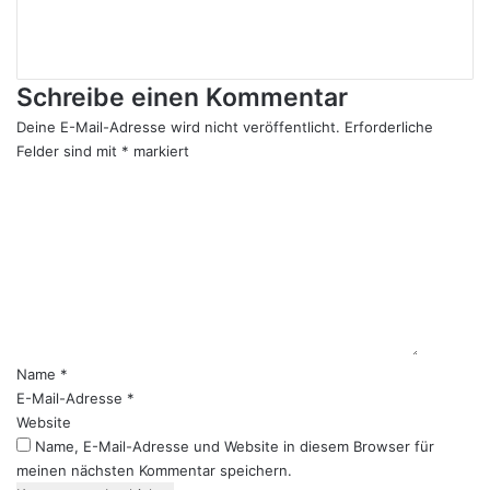
YouTube
Instagram
Schreibe einen Kommentar
Deine E-Mail-Adresse wird nicht veröffentlicht.
Erforderliche
Felder sind mit
*
markiert
K
o
m
m
e
n
t
a
r
Name
*
*
E-Mail-Adresse
*
Website
Name, E-Mail-Adresse und Website in diesem Browser für
meinen nächsten Kommentar speichern.