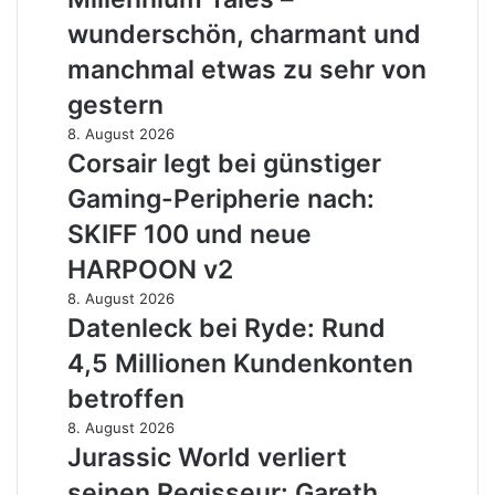
Elliot:
Schrottkarren
The
wunderschön, charmant und
Millennium
manchmal etwas zu sehr von
Tales
–
gestern
wunderschön,
Corsair
8. August 2026
charmant
legt
Corsair legt bei günstiger
und
bei
manchmal
Gaming-Peripherie nach:
günstiger
etwas
Gaming-
SKIFF 100 und neue
zu
Peripherie
sehr
HARPOON v2
nach:
von
SKIFF
Datenleck
8. August 2026
gestern
100
bei
Datenleck bei Ryde: Rund
und
Ryde:
4,5 Millionen Kundenkonten
neue
Rund
HARPOON
4,5
betroffen
v2
Millionen
Jurassic
8. August 2026
Kundenkonten
World
Jurassic World verliert
betroffen
verliert
seinen Regisseur: Gareth