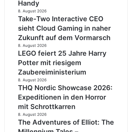
–
Handy
mit
Malen
neuen
Take-
8. August 2026
auf
Tricks
Two
Take-Two Interactive CEO
dem
Interactive
Handy
sieht Cloud Gaming in naher
CEO
sieht
Zukunft auf dem Vormarsch
Cloud
LEGO
8. August 2026
Gaming
feiert
LEGO feiert 25 Jahre Harry
in
25
naher
Potter mit riesigem
Jahre
Zukunft
Harry
Zaubereiministerium
auf
Potter
dem
THQ
8. August 2026
mit
Vormarsch
Nordic
THQ Nordic Showcase 2026:
riesigem
Showcase
Zaubereiministerium
Expeditionen in den Horror
2026:
Expeditionen
mit Schrottkarren
in
The
8. August 2026
den
Adventures
The Adventures of Elliot: The
Horror
of
mit
Millennium Tales –