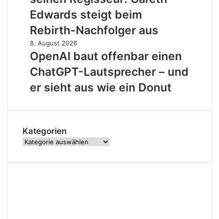
seinen
Regisseur:
Edwards steigt beim
Gareth
Rebirth-Nachfolger aus
Edwards
steigt
OpenAI
8. August 2026
beim
baut
OpenAI baut offenbar einen
Rebirth-
offenbar
ChatGPT-Lautsprecher – und
Nachfolger
einen
aus
ChatGPT-
er sieht aus wie ein Donut
Lautsprecher
–
und
er
Kategorien
sieht
Kategorien
aus
wie
ein
Donut