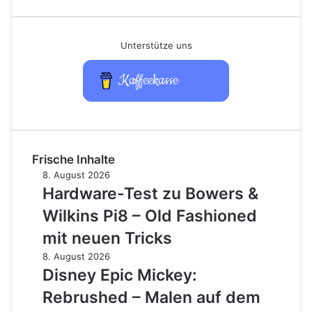
nach:
Unterstütze uns
Kaffeekasse
Frische Inhalte
Hardware-
8. August 2026
Test
Hardware-Test zu Bowers &
zu
Wilkins Pi8 – Old Fashioned
Bowers
&
mit neuen Tricks
Wilkins
Disney
8. August 2026
Pi8
Epic
Disney Epic Mickey:
–
Mickey:
Old
Rebrushed – Malen auf dem
Rebrushed
Fashioned