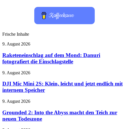
Kaffeekasse
Frische Inhalte
Raketeneinschlag
9. August 2026
auf
dem
Raketeneinschlag auf dem Mond: Danuri
Mond:
fotografiert die Einschlagstelle
Danuri
fotografiert
DJI
9. August 2026
die
Mic
Einschlagstelle
Mini
DJI Mic Mini 2S: Klein, leicht und jetzt endlich mit
2S:
internem Speicher
Klein,
leicht
Grounded
9. August 2026
und
2:
jetzt
Into
Grounded 2: Into the Abyss macht den Teich zur
endlich
the
neuen Todeszone
mit
Abyss
internem
macht