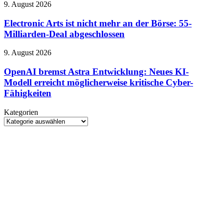
Montag
Electronic
9. August 2026
teurer
Arts
werden
ist
Electronic Arts ist nicht mehr an der Börse: 55-
nicht
Milliarden-Deal abgeschlossen
mehr
an
OpenAI
9. August 2026
der
bremst
Börse:
Astra
OpenAI bremst Astra Entwicklung: Neues KI-
55-
Entwicklung:
Modell erreicht möglicherweise kritische Cyber-
Milliarden-
Neues
Deal
Fähigkeiten
KI-
abgeschlossen
Modell
Kategorien
erreicht
Kategorien
möglicherweise
kritische
Cyber-
Fähigkeiten