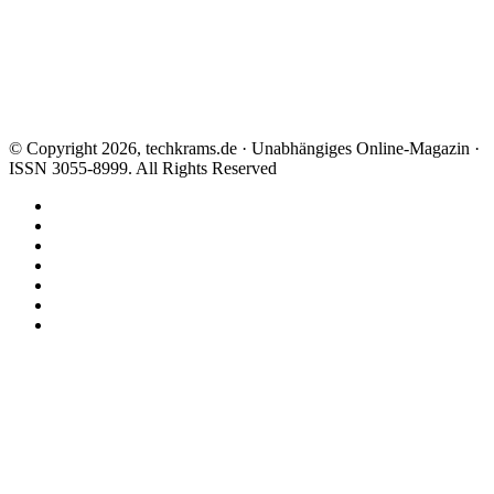
© Copyright 2026, techkrams.de · Unabhängiges Online-Magazin ·
ISSN 3055-8999. All Rights Reserved
Facebook
X
Instagram
Paypal
TikTok
RSS
Threads
Facebook
X
WhatsApp
Telegram
Schaltfläche
"Zurück
zum
Anfang"