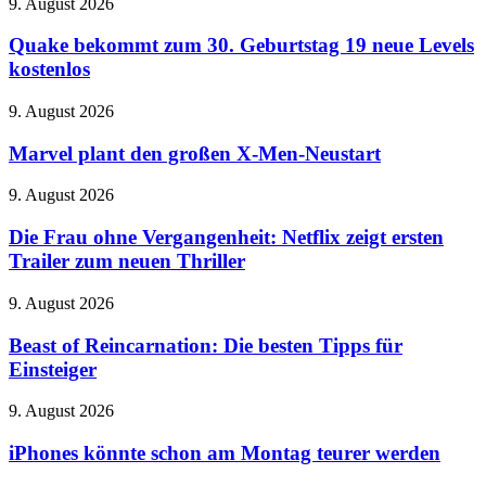
Speicher
Quake
9. August 2026
den
bekommt
Teich
zum
Quake bekommt zum 30. Geburtstag 19 neue Levels
zur
30.
kostenlos
neuen
Geburtstag
Todeszone
19
Marvel
9. August 2026
neue
plant
Levels
den
Marvel plant den großen X-Men-Neustart
kostenlos
großen
X-
Die
9. August 2026
Men-
Frau
Neustart
ohne
Die Frau ohne Vergangenheit: Netflix zeigt ersten
Vergangenheit:
Trailer zum neuen Thriller
Netflix
zeigt
Beast
9. August 2026
ersten
of
Trailer
Reincarnation:
Beast of Reincarnation: Die besten Tipps für
zum
Die
Einsteiger
neuen
besten
Thriller
Tipps
iPhones
9. August 2026
für
könnte
Einsteiger
schon
iPhones könnte schon am Montag teurer werden
am