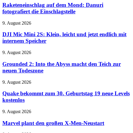
dem
Raketeneinschlag auf dem Mond: Danuri
Mond:
fotografiert die Einschlagstelle
Danuri
fotografiert
DJI
9. August 2026
die
Mic
Einschlagstelle
Mini
DJI Mic Mini 2S: Klein, leicht und jetzt endlich mit
2S:
internem Speicher
Klein,
leicht
Grounded
9. August 2026
und
2:
jetzt
Into
Grounded 2: Into the Abyss macht den Teich zur
endlich
the
neuen Todeszone
mit
Abyss
internem
macht
Speicher
Quake
9. August 2026
den
bekommt
Teich
zum
Quake bekommt zum 30. Geburtstag 19 neue Levels
zur
30.
kostenlos
neuen
Geburtstag
Todeszone
19
Marvel
9. August 2026
neue
plant
Levels
den
Marvel plant den großen X-Men-Neustart
kostenlos
großen
X-