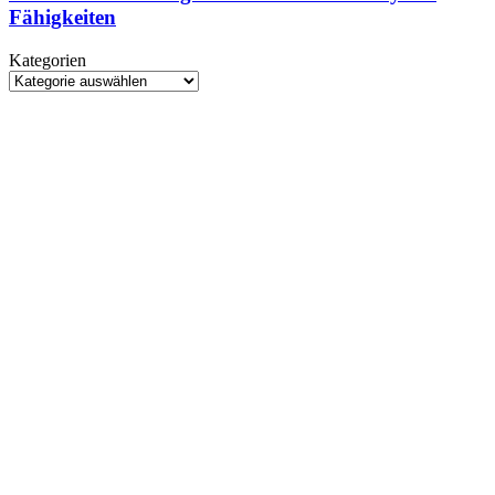
Neues
Deal
Fähigkeiten
KI-
abgeschlossen
Modell
Kategorien
erreicht
Kategorien
möglicherweise
kritische
Cyber-
Fähigkeiten