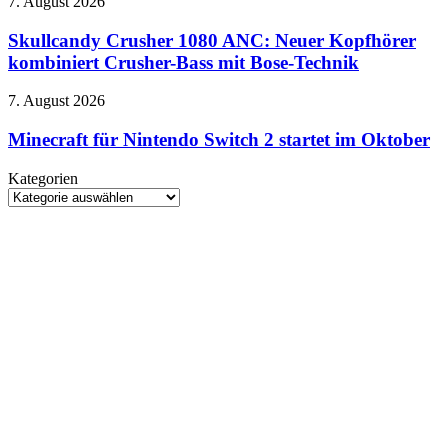
Skullcandy
7. August 2026
Klassiker
Crusher
landen
1080
Skullcandy Crusher 1080 ANC: Neuer Kopfhörer
auf
ANC:
kombiniert Crusher-Bass mit Bose-Technik
einem
Neuer
Evercade-
Kopfhörer
Modul
Minecraft
7. August 2026
kombiniert
für
Crusher-
Nintendo
Minecraft für Nintendo Switch 2 startet im Oktober
Bass
Switch
mit
2
Kategorien
Bose-
startet
Kategorien
Technik
im
Oktober