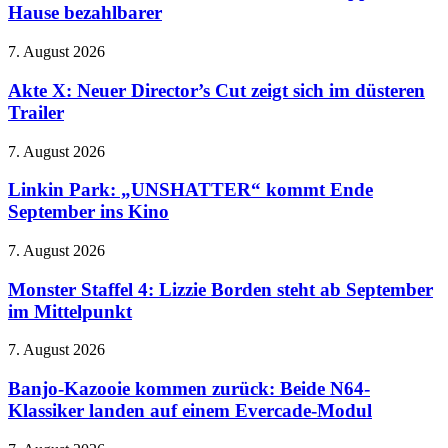
wieder
echte
Hause bezahlbarer
off
im
Flipper
den
Modezirkus
für
Stecker
Akte
7. August 2026
zu
X:
Hause
Neuer
Akte X: Neuer Director’s Cut zeigt sich im düsteren
bezahlbarer
Director’s
Trailer
Cut
zeigt
Linkin
7. August 2026
sich
Park:
im
„UNSHATTER“
Linkin Park: „UNSHATTER“ kommt Ende
düsteren
kommt
September ins Kino
Trailer
Ende
September
Monster
7. August 2026
ins
Staffel
Kino
4:
Monster Staffel 4: Lizzie Borden steht ab September
Lizzie
im Mittelpunkt
Borden
steht
Banjo-
7. August 2026
ab
Kazooie
September
kommen
Banjo-Kazooie kommen zurück: Beide N64-
im
zurück:
Klassiker landen auf einem Evercade-Modul
Mittelpunkt
Beide
N64-