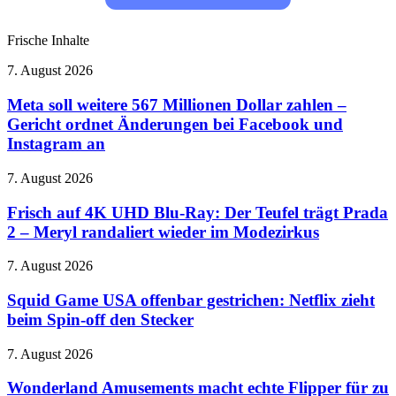
Frische Inhalte
Meta
7. August 2026
soll
weitere
Meta soll weitere 567 Millionen Dollar zahlen –
567
Gericht ordnet Änderungen bei Facebook und
Millionen
Instagram an
Dollar
zahlen
Frisch
7. August 2026
–
auf
Gericht
4K
Frisch auf 4K UHD Blu-Ray: Der Teufel trägt Prada
ordnet
UHD
Änderungen
2 – Meryl randaliert wieder im Modezirkus
Blu-
bei
Ray:
Facebook
Squid
7. August 2026
Der
und
Game
Teufel
Instagram
USA
Squid Game USA offenbar gestrichen: Netflix zieht
trägt
an
offenbar
beim Spin-off den Stecker
Prada
gestrichen:
2
Netflix
–
Wonderland
7. August 2026
zieht
Meryl
Amusements
beim
randaliert
macht
Wonderland Amusements macht echte Flipper für zu
Spin-