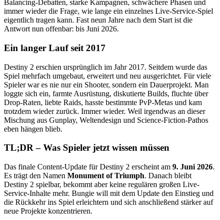
Balancing-Debatten, starke Kampagnen, schwächere Phasen und
immer wieder die Frage, wie lange ein einzelnes Live-Service-Spiel
eigentlich tragen kann. Fast neun Jahre nach dem Start ist die
Antwort nun offenbar: bis Juni 2026.
Ein langer Lauf seit 2017
Destiny 2 erschien ursprünglich im Jahr 2017. Seitdem wurde das
Spiel mehrfach umgebaut, erweitert und neu ausgerichtet. Für viele
Spieler war es nie nur ein Shooter, sondern ein Dauerprojekt. Man
loggte sich ein, farmte Ausrüstung, diskutierte Builds, fluchte über
Drop-Raten, liebte Raids, hasste bestimmte PvP-Metas und kam
trotzdem wieder zurück. Immer wieder. Weil irgendwas an dieser
Mischung aus Gunplay, Weltendesign und Science-Fiction-Pathos
eben hängen blieb.
TL;DR – Was Spieler jetzt wissen müssen
Das finale Content-Update für Destiny 2 erscheint am
9. Juni 2026
.
Es trägt den Namen
Monument of Triumph
. Danach bleibt
Destiny 2 spielbar, bekommt aber keine regulären großen Live-
Service-Inhalte mehr. Bungie will mit dem Update den Einstieg und
die Rückkehr ins Spiel erleichtern und sich anschließend stärker auf
neue Projekte konzentrieren.