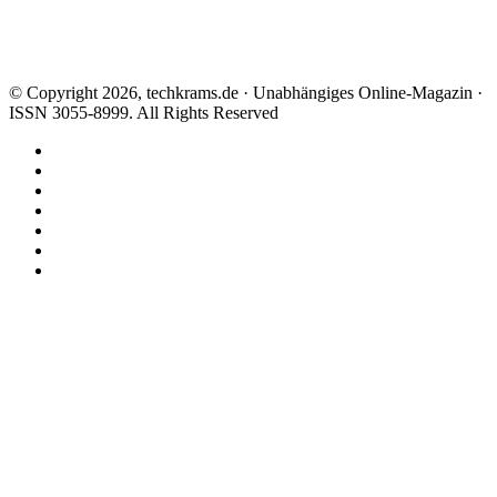
© Copyright 2026, techkrams.de · Unabhängiges Online-Magazin ·
ISSN 3055-8999. All Rights Reserved
Facebook
X
Instagram
Paypal
TikTok
RSS
Threads
Facebook
X
WhatsApp
Telegram
Schaltfläche
"Zurück
zum
Anfang"