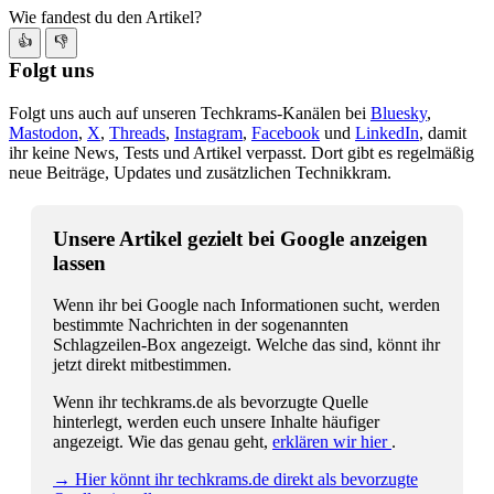
Wie fandest du den Artikel?
👍
👎
Folgt uns
Folgt uns auch auf unseren Techkrams-Kanälen bei
Bluesky
,
Mastodon
,
X
,
Threads
,
Instagram
,
Facebook
und
LinkedIn
, damit
ihr keine News, Tests und Artikel verpasst. Dort gibt es regelmäßig
neue Beiträge, Updates und zusätzlichen Technikkram.
Unsere Artikel gezielt bei Google anzeigen
lassen
Wenn ihr bei Google nach Informationen sucht, werden
bestimmte Nachrichten in der sogenannten
Schlagzeilen-Box angezeigt. Welche das sind, könnt ihr
jetzt direkt mitbestimmen.
Wenn ihr techkrams.de als bevorzugte Quelle
hinterlegt, werden euch unsere Inhalte häufiger
angezeigt. Wie das genau geht,
erklären wir hier
.
→ Hier könnt ihr techkrams.de direkt als bevorzugte