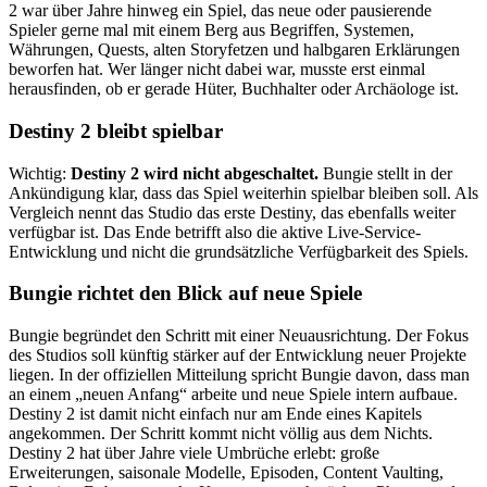
2 war über Jahre hinweg ein Spiel, das neue oder pausierende
Spieler gerne mal mit einem Berg aus Begriffen, Systemen,
Währungen, Quests, alten Storyfetzen und halbgaren Erklärungen
beworfen hat. Wer länger nicht dabei war, musste erst einmal
herausfinden, ob er gerade Hüter, Buchhalter oder Archäologe ist.
Destiny 2 bleibt spielbar
Wichtig:
Destiny 2 wird nicht abgeschaltet.
Bungie stellt in der
Ankündigung klar, dass das Spiel weiterhin spielbar bleiben soll. Als
Vergleich nennt das Studio das erste Destiny, das ebenfalls weiter
verfügbar ist. Das Ende betrifft also die aktive Live-Service-
Entwicklung und nicht die grundsätzliche Verfügbarkeit des Spiels.
Bungie richtet den Blick auf neue Spiele
Bungie begründet den Schritt mit einer Neuausrichtung. Der Fokus
des Studios soll künftig stärker auf der Entwicklung neuer Projekte
liegen. In der offiziellen Mitteilung spricht Bungie davon, dass man
an einem „neuen Anfang“ arbeite und neue Spiele intern aufbaue.
Destiny 2 ist damit nicht einfach nur am Ende eines Kapitels
angekommen. Der Schritt kommt nicht völlig aus dem Nichts.
Destiny 2 hat über Jahre viele Umbrüche erlebt: große
Erweiterungen, saisonale Modelle, Episoden, Content Vaulting,