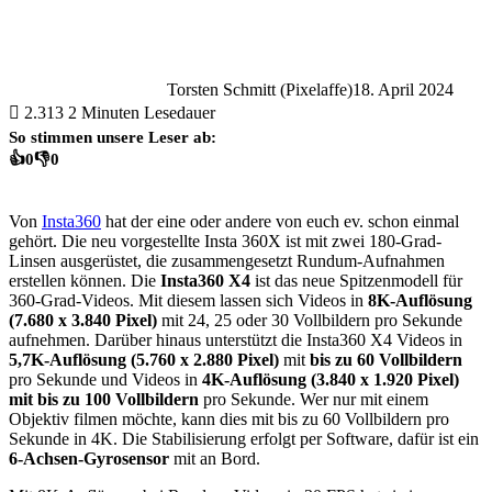
Torsten Schmitt (Pixelaffe)
18. April 2024
2.313
2 Minuten Lesedauer
So stimmen unsere Leser ab:
👍
0
👎
0
Von
Insta360
hat der eine oder andere von euch ev. schon einmal
gehört. Die neu vorgestellte Insta 360X ist mit zwei 180-Grad-
Linsen ausgerüstet, die zusammengesetzt Rundum-Aufnahmen
erstellen können. Die
Insta360 X4
ist das neue Spitzenmodell für
360-Grad-Videos. Mit diesem lassen sich Videos in
8K-Auflösung
(7.680 x 3.840 Pixel)
mit 24, 25 oder 30 Vollbildern pro Sekunde
aufnehmen. Darüber hinaus unterstützt die Insta360 X4 Videos in
5,7K-Auflösung (5.760 x 2.880 Pixel)
mit
bis zu 60 Vollbildern
pro Sekunde und Videos in
4K-Auflösung (3.840 x 1.920 Pixel)
mit bis zu 100 Vollbildern
pro Sekunde. Wer nur mit einem
Objektiv filmen möchte, kann dies mit bis zu 60 Vollbildern pro
Sekunde in 4K. Die Stabilisierung erfolgt per Software, dafür ist ein
6-Achsen-Gyrosensor
mit an Bord.