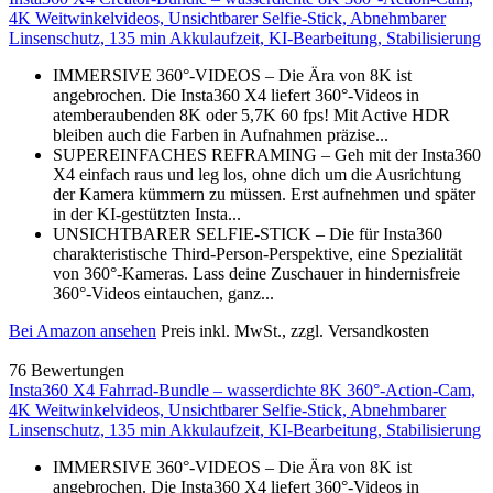
4K Weitwinkelvideos, Unsichtbarer Selfie-Stick, Abnehmbarer
Linsenschutz, 135 min Akkulaufzeit, KI-Bearbeitung, Stabilisierung
IMMERSIVE 360°-VIDEOS – Die Ära von 8K ist
angebrochen. Die Insta360 X4 liefert 360°-Videos in
atemberaubenden 8K oder 5,7K 60 fps! Mit Active HDR
bleiben auch die Farben in Aufnahmen präzise...
SUPEREINFACHES REFRAMING – Geh mit der Insta360
X4 einfach raus und leg los, ohne dich um die Ausrichtung
der Kamera kümmern zu müssen. Erst aufnehmen und später
in der KI-gestützten Insta...
UNSICHTBARER SELFIE-STICK – Die für Insta360
charakteristische Third-Person-Perspektive, eine Spezialität
von 360°-Kameras. Lass deine Zuschauer in hindernisfreie
360°-Videos eintauchen, ganz...
Bei Amazon ansehen
Preis inkl. MwSt., zzgl. Versandkosten
76 Bewertungen
Insta360 X4 Fahrrad-Bundle – wasserdichte 8K 360°-Action-Cam,
4K Weitwinkelvideos, Unsichtbarer Selfie-Stick, Abnehmbarer
Linsenschutz, 135 min Akkulaufzeit, KI-Bearbeitung, Stabilisierung
IMMERSIVE 360°-VIDEOS – Die Ära von 8K ist
angebrochen. Die Insta360 X4 liefert 360°-Videos in