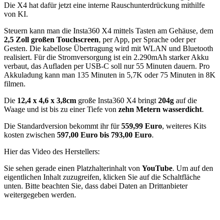
Die X4 hat dafür jetzt eine interne Rauschunterdrückung mithilfe
von KI.
Steuern kann man die Insta360 X4 mittels Tasten am Gehäuse, dem
2,5 Zoll großen Touchscreen
, per App, per Sprache oder per
Gesten. Die kabellose Übertragung wird mit WLAN und Bluetooth
realisiert. Für die Stromversorgung ist ein 2.290mAh starker Akku
verbaut, das Aufladen per USB-C soll nur 55 Minuten dauern. Pro
Akkuladung kann man 135 Minuten in 5,7K oder 75 Minuten in 8K
filmen.
Die
12,4 x 4,6 x 3,8cm
große Insta360 X4 bringt
204g
auf die
Waage und ist bis zu einer Tiefe von
zehn Metern wasserdicht
.
Die Standardversion bekommt ihr für
559,99 Euro
, weiteres Kits
kosten zwischen
597,00 Euro bis 793,00 Euro
.
Hier das Video des Herstellers:
Sie sehen gerade einen Platzhalterinhalt von
YouTube
. Um auf den
eigentlichen Inhalt zuzugreifen, klicken Sie auf die Schaltfläche
unten. Bitte beachten Sie, dass dabei Daten an Drittanbieter
weitergegeben werden.