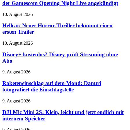
Revelation:
der Gamescom Opening Night Live angekündigt
Dollar
Neuer
Einblick
Hellcat:
10. August 2026
bei
Neuer
der
Horror-
Hellcat: Neuer Horror-Thriller bekommt einen
Gamescom
Thriller
ersten Trailer
Opening
bekommt
Night
einen
Live
Disney+
10. August 2026
ersten
angekündigt
kostenlos?
Trailer
Disney
Disney+ kostenlos? Disney prüft Streaming ohne
prüft
Abo
Streaming
ohne
Raketeneinschlag
9. August 2026
Abo
auf
dem
Raketeneinschlag auf dem Mond: Danuri
Mond:
fotografiert die Einschlagstelle
Danuri
fotografiert
DJI
9. August 2026
die
Mic
Einschlagstelle
Mini
DJI Mic Mini 2S: Klein, leicht und jetzt endlich mit
2S:
internem Speicher
Klein,
leicht
Grounded
9. August 2026