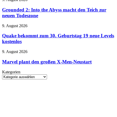
und
2:
jetzt
Into
Grounded 2: Into the Abyss macht den Teich zur
endlich
the
neuen Todeszone
mit
Abyss
internem
macht
Speicher
Quake
9. August 2026
den
bekommt
Teich
zum
Quake bekommt zum 30. Geburtstag 19 neue Levels
zur
30.
kostenlos
neuen
Geburtstag
Todeszone
19
Marvel
9. August 2026
neue
plant
Levels
den
Marvel plant den großen X-Men-Neustart
kostenlos
großen
X-
Kategorien
Men-
Kategorien
Neustart