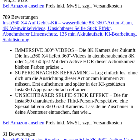
448,51 EUR
Bei Amazon ansehen
Preis inkl. MwSt., zzgl. Versandkosten
789 Bewertungen
Insta360 X4 Auf Geht's-Kit – wasserdichte 8K 360°-Action-Cam,
4K Weitwinkelvideos, Unsichtbarer Selfie-Stick Effekt,
Abnehmbarer Linsenschutz, 135 min Akkulaufzeit, KI-Bearbeitung,
Stabilisierung
IMMERSIVE 360°-VIDEOS – Die 8K Kamera der Zukunft.
Die Insta360 X4 liefert 360°-Videos in atemberaubenden 8K
oder 5,7K 60 fps! Mit dem Active HDR dieser Actionkamera
bleiben Farben präzise...
SUPEREINFACHES REFRAMING – Leg einfach los, ohne
dich um die Ausrichtung dieser Actioncam kümmern zu
müssen. Erst aufnehmen und später in der KI-gestützten
Insta360 App ganz einfach reframen.
UNSICHTBARER SELFIE-STICK EFFEKT – Die für
Insta360 charakteristische Third-Person-Perspektive, eine
Spezialität von 360 Grad Kameras. Lass deine Zuschauer in
deine Abenteuer eintauchen, fast wie...
Bei Amazon ansehen
Preis inkl. MwSt., zzgl. Versandkosten
31 Bewertungen
Insta360 X4 Creator-Bundle – wasserdichte 8K 360°-Action-Cam,