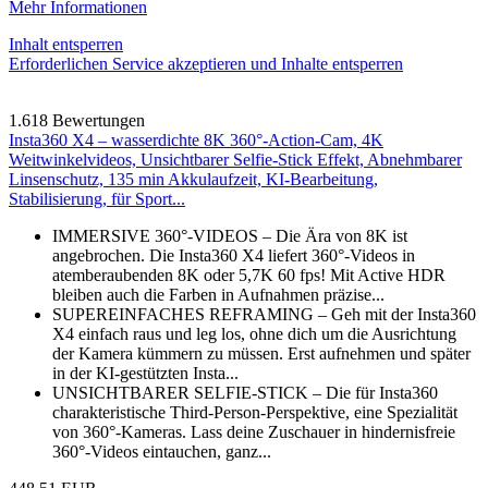
Mehr Informationen
Inhalt entsperren
Erforderlichen Service akzeptieren und Inhalte entsperren
1.618 Bewertungen
Insta360 X4 – wasserdichte 8K 360°-Action-Cam, 4K
Weitwinkelvideos, Unsichtbarer Selfie-Stick Effekt, Abnehmbarer
Linsenschutz, 135 min Akkulaufzeit, KI-Bearbeitung,
Stabilisierung, für Sport...
IMMERSIVE 360°-VIDEOS – Die Ära von 8K ist
angebrochen. Die Insta360 X4 liefert 360°-Videos in
atemberaubenden 8K oder 5,7K 60 fps! Mit Active HDR
bleiben auch die Farben in Aufnahmen präzise...
SUPEREINFACHES REFRAMING – Geh mit der Insta360
X4 einfach raus und leg los, ohne dich um die Ausrichtung
der Kamera kümmern zu müssen. Erst aufnehmen und später
in der KI-gestützten Insta...
UNSICHTBARER SELFIE-STICK – Die für Insta360
charakteristische Third-Person-Perspektive, eine Spezialität
von 360°-Kameras. Lass deine Zuschauer in hindernisfreie
360°-Videos eintauchen, ganz...