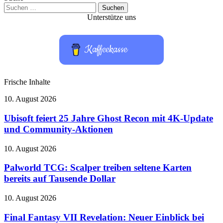
Suchen
nach:
Unterstütze uns
Kaffeekasse
Frische Inhalte
Ubisoft
10. August 2026
feiert
25
Ubisoft feiert 25 Jahre Ghost Recon mit 4K-Update
Jahre
und Community-Aktionen
Ghost
Recon
Palworld
10. August 2026
mit
TCG:
4K-
Scalper
Palworld TCG: Scalper treiben seltene Karten
Update
treiben
bereits auf Tausende Dollar
und
seltene
Community-
Karten
Aktionen
Final
10. August 2026
bereits
Fantasy
auf
VII
Final Fantasy VII Revelation: Neuer Einblick bei
Tausende