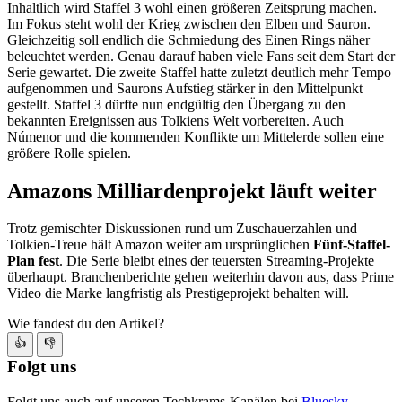
Inhaltlich wird Staffel 3 wohl einen größeren Zeitsprung machen.
Im Fokus steht wohl der Krieg zwischen den Elben und Sauron.
Gleichzeitig soll endlich die Schmiedung des Einen Rings näher
beleuchtet werden. Genau darauf haben viele Fans seit dem Start der
Serie gewartet. Die zweite Staffel hatte zuletzt deutlich mehr Tempo
aufgenommen und Saurons Aufstieg stärker in den Mittelpunkt
gestellt. Staffel 3 dürfte nun endgültig den Übergang zu den
bekannten Ereignissen aus Tolkiens Welt vorbereiten. Auch
Númenor und die kommenden Konflikte um Mittelerde sollen eine
größere Rolle spielen.
Amazons Milliardenprojekt läuft weiter
Trotz gemischter Diskussionen rund um Zuschauerzahlen und
Tolkien-Treue hält Amazon weiter am ursprünglichen
Fünf-Staffel-
Plan fest
. Die Serie bleibt eines der teuersten Streaming-Projekte
überhaupt. Branchenberichte gehen weiterhin davon aus, dass Prime
Video die Marke langfristig als Prestigeprojekt behalten will.
Wie fandest du den Artikel?
👍
👎
Folgt uns
Folgt uns auch auf unseren Techkrams-Kanälen bei
Bluesky
,