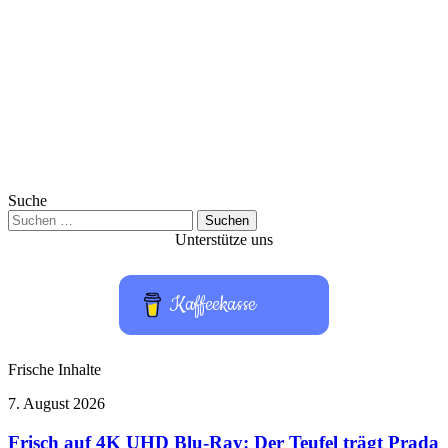
Suche
Suchen
nach:
Unterstütze uns
Kaffeekasse
Frische Inhalte
Frisch
7. August 2026
auf
4K
Frisch auf 4K UHD Blu-Ray: Der Teufel trägt Prada