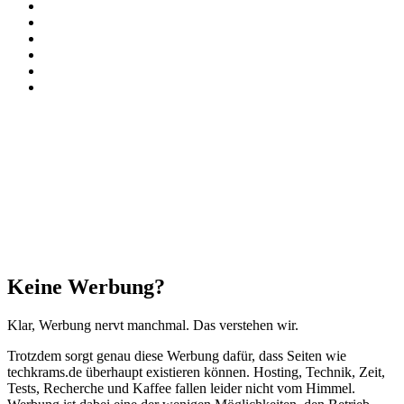
X
Instagram
Paypal
TikTok
RSS
Threads
Facebook
X
WhatsApp
Telegram
Schaltfläche
"Zurück
zum
Anfang"
Schließen
Keine Werbung?
Klar, Werbung nervt manchmal. Das verstehen wir.
Trotzdem sorgt genau diese Werbung dafür, dass Seiten wie
techkrams.de überhaupt existieren können. Hosting, Technik, Zeit,
Tests, Recherche und Kaffee fallen leider nicht vom Himmel.