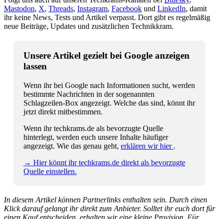
Mastodon
,
X
,
Threads
,
Instagram
,
Facebook
und
LinkedIn
, damit
ihr keine News, Tests und Artikel verpasst. Dort gibt es regelmäßig
neue Beiträge, Updates und zusätzlichen Technikkram.
Unsere Artikel gezielt bei Google anzeigen
lassen
Wenn ihr bei Google nach Informationen sucht, werden
bestimmte Nachrichten in der sogenannten
Schlagzeilen-Box angezeigt. Welche das sind, könnt ihr
jetzt direkt mitbestimmen.
Wenn ihr techkrams.de als bevorzugte Quelle
hinterlegt, werden euch unsere Inhalte häufiger
angezeigt. Wie das genau geht,
erklären wir hier
.
→ Hier könnt ihr techkrams.de direkt als bevorzugte
Quelle einstellen.
In diesem Artikel können Partnerlinks enthalten sein. Durch einen
Klick darauf gelangt ihr direkt zum Anbieter. Solltet ihr euch dort für
einen Kauf entscheiden, erhalten wir eine kleine Provision. Für