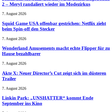
UHD
2 – Meryl randaliert wieder im Modezirkus
Blu-
Ray:
Squid
7. August 2026
Der
Game
Teufel
USA
Squid Game USA offenbar gestrichen: Netflix zieht
trägt
offenbar
beim Spin-off den Stecker
Prada
gestrichen:
2
Netflix
–
Wonderland
7. August 2026
zieht
Meryl
Amusements
beim
randaliert
macht
Wonderland Amusements macht echte Flipper für zu
Spin-
wieder
echte
Hause bezahlbarer
off
im
Flipper
den
Modezirkus
für
Stecker
Akte
7. August 2026
zu
X:
Hause
Neuer
Akte X: Neuer Director’s Cut zeigt sich im düsteren
bezahlbarer
Director’s
Trailer
Cut
zeigt
Linkin
7. August 2026
sich
Park:
im
„UNSHATTER“
Linkin Park: „UNSHATTER“ kommt Ende
düsteren
kommt
September ins Kino
Trailer
Ende
September