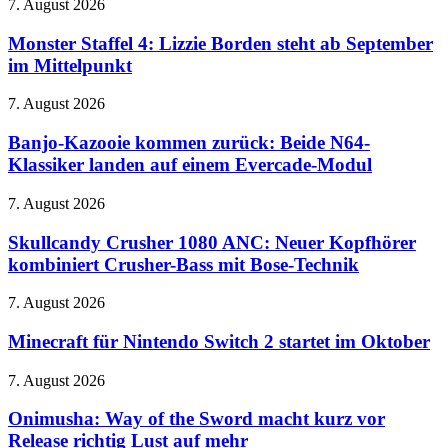
Monster
7. August 2026
ins
Staffel
Kino
4:
Monster Staffel 4: Lizzie Borden steht ab September
Lizzie
im Mittelpunkt
Borden
steht
Banjo-
7. August 2026
ab
Kazooie
September
kommen
Banjo-Kazooie kommen zurück: Beide N64-
im
zurück:
Klassiker landen auf einem Evercade-Modul
Mittelpunkt
Beide
N64-
Skullcandy
7. August 2026
Klassiker
Crusher
landen
1080
Skullcandy Crusher 1080 ANC: Neuer Kopfhörer
auf
ANC:
kombiniert Crusher-Bass mit Bose-Technik
einem
Neuer
Evercade-
Kopfhörer
Modul
Minecraft
7. August 2026
kombiniert
für
Crusher-
Nintendo
Minecraft für Nintendo Switch 2 startet im Oktober
Bass
Switch
mit
2
Onimusha:
7. August 2026
Bose-
startet
Way
Technik
im
of
Onimusha: Way of the Sword macht kurz vor
Oktober
the
Release richtig Lust auf mehr