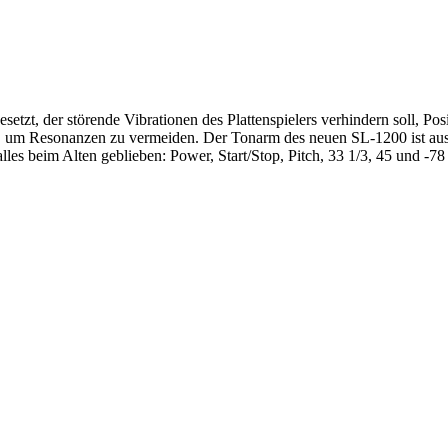
tzt, der störende Vibrationen des Plattenspielers verhindern soll, Posit
t, um Resonanzen zu vermeiden. Der Tonarm des neuen SL-1200 ist au
lles beim Alten geblieben: Power, Start/Stop, Pitch, 33 1/3, 45 und -7