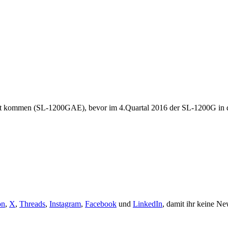
kt kommen (SL-1200GAE), bevor im 4.Quartal 2016 der SL-1200G in de
on
,
X
,
Threads
,
Instagram
,
Facebook
und
LinkedIn
, damit ihr keine Ne