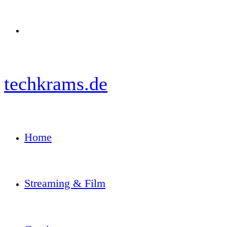
Menü
techkrams.de
Home
Streaming & Film