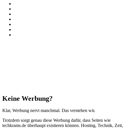
Facebook
X
Instagram
Paypal
TikTok
RSS
Threads
Facebook
X
WhatsApp
Telegram
Schaltfläche
"Zurück
zum
Anfang"
Schließen
Keine Werbung?
Klar, Werbung nervt manchmal. Das verstehen wir.
Trotzdem sorgt genau diese Werbung dafür, dass Seiten wie
techkrams.de überhaupt existieren können. Hosting, Technik, Zeit,