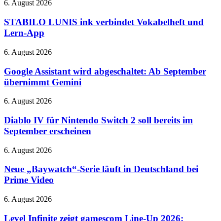
STABILO
6. August 2026
Netflix
und
LUNIS
370-
ink
STABILO LUNIS ink verbindet Vokabelheft und
Grad-
verbindet
Lern-App
Hotend
Vokabelheft
und
Google
6. August 2026
Lern-
Assistant
App
wird
Google Assistant wird abgeschaltet: Ab September
abgeschaltet:
übernimmt Gemini
Ab
September
Diablo
6. August 2026
übernimmt
IV
Gemini
für
Diablo IV für Nintendo Switch 2 soll bereits im
Nintendo
September erscheinen
Switch
2
Neue
6. August 2026
soll
„Baywatch“-
bereits
Serie
Neue „Baywatch“-Serie läuft in Deutschland bei
im
läuft
Prime Video
September
in
erscheinen
Deutschland
Level
6. August 2026
bei
Infinite
Prime
zeigt
Level Infinite zeigt gamescom Line-Up 2026:
Video