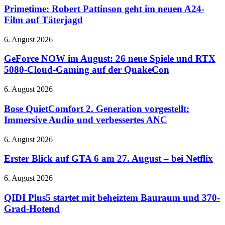
Pattinson
Primetime: Robert Pattinson geht im neuen A24-
geht
Film auf Täterjagd
im
neuen
GeForce
6. August 2026
A24-
NOW
Film
im
GeForce NOW im August: 26 neue Spiele und RTX
auf
August:
5080-Cloud-Gaming auf der QuakeCon
Täterjagd
26
neue
Bose
6. August 2026
Spiele
QuietComfort
und
2.
Bose QuietComfort 2. Generation vorgestellt:
RTX
Generation
Immersive Audio und verbessertes ANC
5080-
vorgestellt:
Cloud-
Immersive
Gaming
Erster
6. August 2026
Audio
auf
Blick
und
der
auf
Erster Blick auf GTA 6 am 27. August – bei Netflix
verbessertes
QuakeCon
GTA
ANC
6
QIDI
6. August 2026
am
Plus5
27.
startet
QIDI Plus5 startet mit beheiztem Bauraum und 370-
August
mit
Grad-Hotend
–
beheiztem
bei
Bauraum