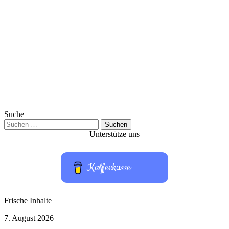
Suche
Suchen
nach:
Unterstütze uns
Kaffeekasse
Frische Inhalte
Primetime:
7. August 2026
Robert