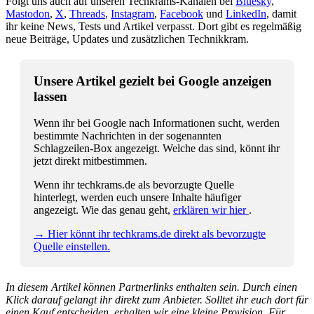
Folgt uns auch auf unseren Techkrams-Kanälen bei
Bluesky
,
Mastodon
,
X
,
Threads
,
Instagram
,
Facebook
und
LinkedIn
, damit
ihr keine News, Tests und Artikel verpasst. Dort gibt es regelmäßig
neue Beiträge, Updates und zusätzlichen Technikkram.
Unsere Artikel gezielt bei Google anzeigen
lassen
Wenn ihr bei Google nach Informationen sucht, werden
bestimmte Nachrichten in der sogenannten
Schlagzeilen-Box angezeigt. Welche das sind, könnt ihr
jetzt direkt mitbestimmen.
Wenn ihr techkrams.de als bevorzugte Quelle
hinterlegt, werden euch unsere Inhalte häufiger
angezeigt. Wie das genau geht,
erklären wir hier
.
→ Hier könnt ihr techkrams.de direkt als bevorzugte
Quelle einstellen.
In diesem Artikel können Partnerlinks enthalten sein. Durch einen
Klick darauf gelangt ihr direkt zum Anbieter. Solltet ihr euch dort für
einen Kauf entscheiden, erhalten wir eine kleine Provision. Für