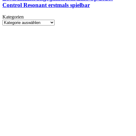
gamescom
Control Resonant erstmals spielbar
Line-
Up
Kategorien
2026:
Kategorien
Control
Resonant
erstmals
spielbar