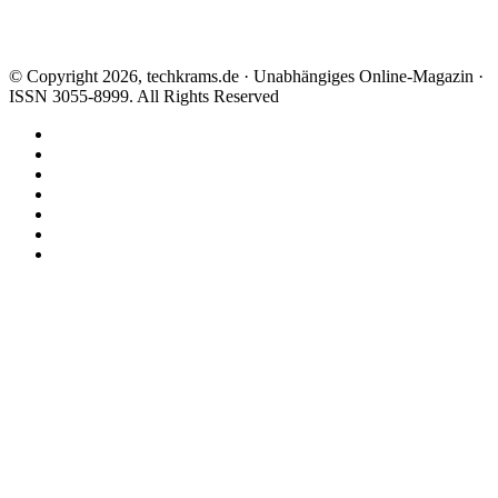
© Copyright 2026, techkrams.de · Unabhängiges Online-Magazin ·
ISSN 3055-8999. All Rights Reserved
Facebook
X
Instagram
Paypal
TikTok
RSS
Threads
Facebook
X
WhatsApp
Telegram
Schaltfläche
"Zurück
zum
Anfang"