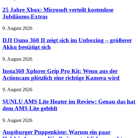
Jahre
möglicherweise
Xbox:
25 Jahre Xbox: Microsoft verteilt kostenlose
kritische
Microsoft
Cyber-
Jubiläums-Extras
verteilt
Fähigkeiten
kostenlose
DJI
9. August 2026
Jubiläums-
Osmo
Extras
360
DJI Osmo 360 II zeigt sich im Unboxing – größerer
II
Akku bestätigt sich
zeigt
sich
Insta360
9. August 2026
im
Xplorer
Unboxing
Grip
Insta360 Xplorer Grip Pro Kit: Wenn aus der
–
Pro
Actioncam plötzlich eine richtige Kamera wird
größerer
Kit:
Akku
Wenn
bestätigt
SUNLU
9. August 2026
aus
sich
AMS
der
Lite
SUNLU AMS Lite Heater im Review: Genau das hat
Actioncam
Heater
dem AMS Lite gefehlt
plötzlich
im
eine
Review:
richtige
Augsburger
9. August 2026
Genau
Kamera
Puppenkiste:
das
wird
Warum
Augsburger Puppenkiste: Warum ein paar
hat
ein