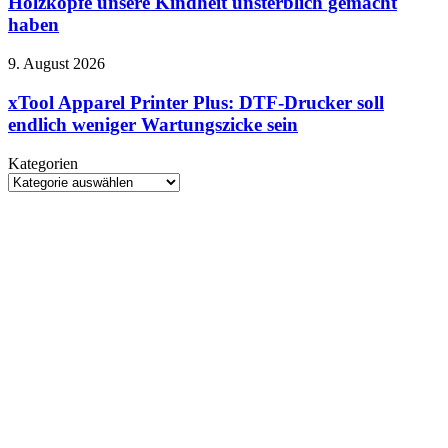
Holzköpfe unsere Kindheit unsterblich gemacht
dem
paar
AMS
haben
Holzköpfe
Lite
unsere
gefehlt
xTool
9. August 2026
Kindheit
Apparel
unsterblich
Printer
xTool Apparel Printer Plus: DTF-Drucker soll
gemacht
Plus:
haben
endlich weniger Wartungszicke sein
DTF-
Drucker
Kategorien
soll
Kategorien
endlich
weniger
Wartungszicke
sein