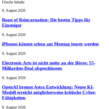
Frische Inhalte
Beast
9. August 2026
of
Reincarnation:
Beast of Reincarnation: Die besten Tipps für
Die
Einsteiger
besten
Tipps
iPhones
9. August 2026
für
könnte
Einsteiger
schon
iPhones könnte schon am Montag teurer werden
am
Montag
Electronic
9. August 2026
teurer
Arts
werden
ist
Electronic Arts ist nicht mehr an der Börse: 55-
nicht
Milliarden-Deal abgeschlossen
mehr
an
OpenAI
9. August 2026
der
bremst
Börse:
Astra
OpenAI bremst Astra Entwicklung: Neues KI-
55-
Entwicklung:
Modell erreicht möglicherweise kritische Cyber-
Milliarden-
Neues
Deal
Fähigkeiten
KI-
abgeschlossen
Modell
25
9. August 2026
erreicht