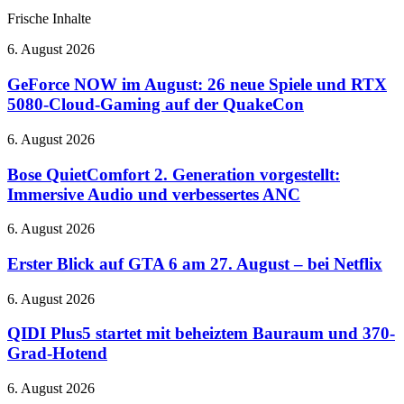
Frische Inhalte
GeForce
6. August 2026
NOW
im
GeForce NOW im August: 26 neue Spiele und RTX
August:
5080-Cloud-Gaming auf der QuakeCon
26
neue
Bose
6. August 2026
Spiele
QuietComfort
und
2.
Bose QuietComfort 2. Generation vorgestellt:
RTX
Generation
Immersive Audio und verbessertes ANC
5080-
vorgestellt:
Cloud-
Immersive
Gaming
Erster
6. August 2026
Audio
auf
Blick
und
der
auf
Erster Blick auf GTA 6 am 27. August – bei Netflix
verbessertes
QuakeCon
GTA
ANC
6
QIDI
6. August 2026
am
Plus5
27.
startet
QIDI Plus5 startet mit beheiztem Bauraum und 370-
August
mit
Grad-Hotend
–
beheiztem
bei
Bauraum
STABILO
6. August 2026
Netflix
und
LUNIS