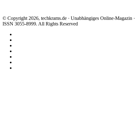
© Copyright 2026, techkrams.de · Unabhängiges Online-Magazin ·
ISSN 3055-8999. All Rights Reserved
Facebook
X
Instagram
Paypal
TikTok
RSS
Threads
Facebook
X
WhatsApp
Telegram
Schaltfläche
"Zurück
zum
Anfang"