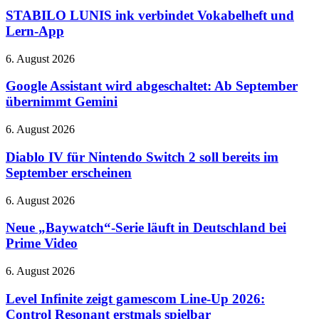
370-
ink
STABILO LUNIS ink verbindet Vokabelheft und
Grad-
verbindet
Lern-App
Hotend
Vokabelheft
und
Google
6. August 2026
Lern-
Assistant
App
wird
Google Assistant wird abgeschaltet: Ab September
abgeschaltet:
übernimmt Gemini
Ab
September
Diablo
6. August 2026
übernimmt
IV
Gemini
für
Diablo IV für Nintendo Switch 2 soll bereits im
Nintendo
September erscheinen
Switch
2
Neue
6. August 2026
soll
„Baywatch“-
bereits
Serie
Neue „Baywatch“-Serie läuft in Deutschland bei
im
läuft
Prime Video
September
in
erscheinen
Deutschland
Level
6. August 2026
bei
Infinite
Prime
zeigt
Level Infinite zeigt gamescom Line-Up 2026:
Video
gamescom
Control Resonant erstmals spielbar