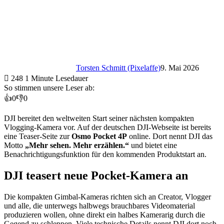
Torsten Schmitt (Pixelaffe)
9. Mai 2026
248
1 Minute Lesedauer
So stimmen unsere Leser ab:
👍
0
👎
0
DJI bereitet den weltweiten Start seiner nächsten kompakten
Vlogging-Kamera vor. Auf der deutschen DJI-Webseite ist bereits
eine Teaser-Seite zur
Osmo Pocket 4P
online. Dort nennt DJI das
Motto
„Mehr sehen. Mehr erzählen.“
und bietet eine
Benachrichtigungsfunktion für den kommenden Produktstart an.
DJI teasert neue Pocket-Kamera an
Die kompakten Gimbal-Kameras richten sich an Creator, Vlogger
und alle, die unterwegs halbwegs brauchbares Videomaterial
produzieren wollen, ohne direkt ein halbes Kamerarig durch die
Gegend zu schleppen. Viele technische Details nennt DJI dort noch