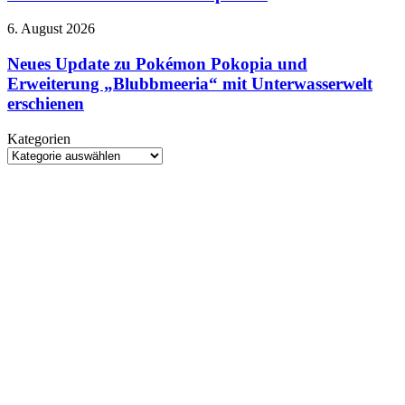
Line-
Up
Neues
6. August 2026
2026:
Update
Control
zu
Neues Update zu Pokémon Pokopia und
Resonant
Pokémon
Erweiterung „Blubbmeeria“ mit Unterwasserwelt
erstmals
Pokopia
spielbar
erschienen
und
Erweiterung
Kategorien
„Blubbmeeria“
Kategorien
mit
Unterwasserwelt
erschienen