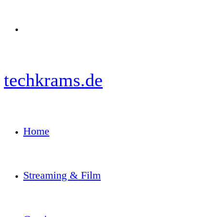
Menü
techkrams.de
Home
Streaming & Film