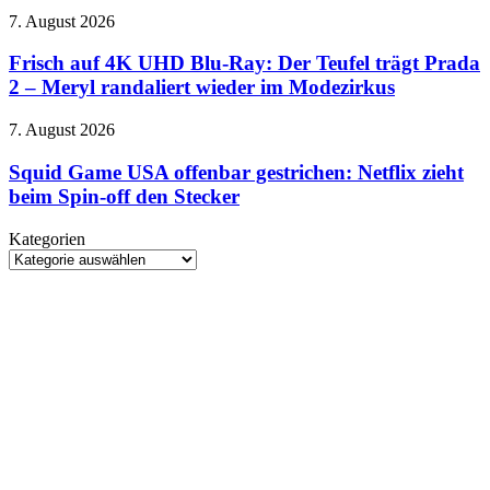
zahlen
Frisch
7. August 2026
–
auf
Gericht
4K
Frisch auf 4K UHD Blu-Ray: Der Teufel trägt Prada
ordnet
UHD
Änderungen
2 – Meryl randaliert wieder im Modezirkus
Blu-
bei
Ray:
Facebook
Squid
7. August 2026
Der
und
Game
Teufel
Instagram
USA
Squid Game USA offenbar gestrichen: Netflix zieht
trägt
an
offenbar
beim Spin-off den Stecker
Prada
gestrichen:
2
Netflix
–
Kategorien
zieht
Meryl
Kategorien
beim
randaliert
Spin-
wieder
off
im
den
Modezirkus
Stecker