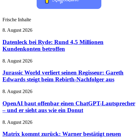
Frische Inhalte
Datenleck
8. August 2026
bei
Ryde:
Datenleck bei Ryde: Rund 4,5 Millionen
Rund
Kundenkonten betroffen
4,5
Millionen
Jurassic
8. August 2026
Kundenkonten
World
betroffen
verliert
Jurassic World verliert seinen Regisseur: Gareth
seinen
Edwards steigt beim Rebirth-Nachfolger aus
Regisseur:
Gareth
OpenAI
8. August 2026
Edwards
baut
steigt
offenbar
OpenAI baut offenbar einen ChatGPT-Lautsprecher
beim
einen
– und er sieht aus wie ein Donut
Rebirth-
ChatGPT-
Nachfolger
Lautsprecher
aus
Matrix
8. August 2026
–
kommt
und
zurück:
Matrix kommt zurück: Warner bestätigt neuen
er