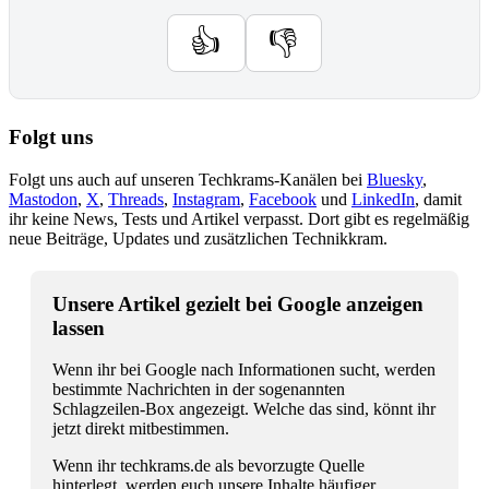
👍
👎
Folgt uns
Folgt uns auch auf unseren Techkrams-Kanälen bei
Bluesky
,
Mastodon
,
X
,
Threads
,
Instagram
,
Facebook
und
LinkedIn
, damit
ihr keine News, Tests und Artikel verpasst. Dort gibt es regelmäßig
neue Beiträge, Updates und zusätzlichen Technikkram.
Unsere Artikel gezielt bei Google anzeigen
lassen
Wenn ihr bei Google nach Informationen sucht, werden
bestimmte Nachrichten in der sogenannten
Schlagzeilen-Box angezeigt. Welche das sind, könnt ihr
jetzt direkt mitbestimmen.
Wenn ihr techkrams.de als bevorzugte Quelle
hinterlegt, werden euch unsere Inhalte häufiger