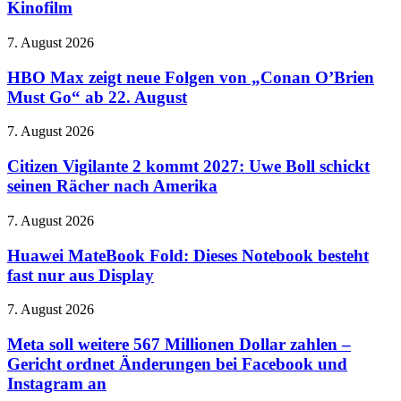
Warner
Kinofilm
sieht
bestätigt
aus
neuen
wie
HBO
7. August 2026
Kinofilm
ein
Max
Donut
zeigt
HBO Max zeigt neue Folgen von „Conan O’Brien
neue
Must Go“ ab 22. August
Folgen
von
Citizen
7. August 2026
„Conan
Vigilante
O’Brien
2
Citizen Vigilante 2 kommt 2027: Uwe Boll schickt
Must
kommt
seinen Rächer nach Amerika
Go“
2027:
ab
Uwe
22.
Huawei
7. August 2026
Boll
August
MateBook
schickt
Fold:
Huawei MateBook Fold: Dieses Notebook besteht
seinen
Dieses
fast nur aus Display
Rächer
Notebook
nach
besteht
Amerika
Meta
7. August 2026
fast
soll
nur
weitere
Meta soll weitere 567 Millionen Dollar zahlen –
aus
567
Gericht ordnet Änderungen bei Facebook und
Display
Millionen
Instagram an
Dollar