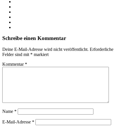
Webseite
Facebook
X
LinkedIn
YouTube
Instagram
Schreibe einen Kommentar
Deine E-Mail-Adresse wird nicht veröffentlicht.
Erforderliche
Felder sind mit
*
markiert
Kommentar
*
Name
*
E-Mail-Adresse
*