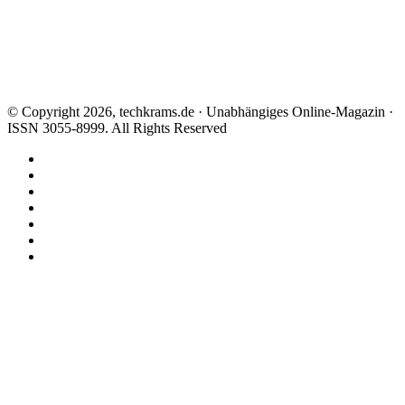
© Copyright 2026, techkrams.de · Unabhängiges Online-Magazin ·
ISSN 3055-8999. All Rights Reserved
Facebook
X
Instagram
Paypal
TikTok
RSS
Threads
Facebook
X
WhatsApp
Telegram
Schaltfläche
"Zurück
zum
Anfang"