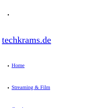
Menü
techkrams.de
Home
Streaming & Film