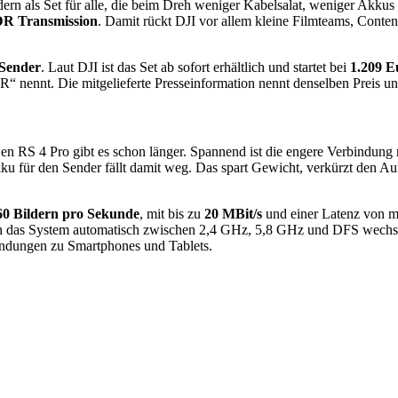
ndern als Set für alle, die beim Dreh weniger Kabelsalat, weniger Ak
DR Transmission
. Damit rückt DJI vor allem kleine Filmteams, Content-
Sender
. Laut DJI ist das Set ab sofort erhältlich und startet bei
1.209 E
 nennt. Die mitgelieferte Presseinformation nennt denselben Preis und
 Den RS 4 Pro gibt es schon länger. Spannend ist die engere Verbindun
ku für den Sender fällt damit weg. Das spart Gewicht, verkürzt den Auf
60 Bildern pro Sekunde
, mit bis zu
20 MBit/s
und einer Latenz von 
nn das System automatisch zwischen 2,4 GHz, 5,8 GHz und DFS wechse
ungen zu Smartphones und Tablets.