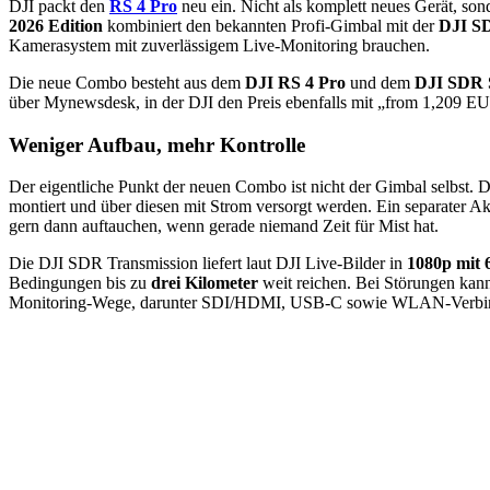
DJI packt den
RS 4 Pro
neu ein. Nicht als komplett neues Gerät, so
2026 Edition
kombiniert den bekannten Profi-Gimbal mit der
DJI S
Kamerasystem mit zuverlässigem Live-Monitoring brauchen.
Die neue Combo besteht aus dem
DJI RS 4 Pro
und dem
DJI SDR 
über Mynewsdesk, in der DJI den Preis ebenfalls mit „from 1,209 EUR“
Weniger Aufbau, mehr Kontrolle
Der eigentliche Punkt der neuen Combo ist nicht der Gimbal selbst.
montiert und über diesen mit Strom versorgt werden. Ein separater Ak
gern dann auftauchen, wenn gerade niemand Zeit für Mist hat.
Die DJI SDR Transmission liefert laut DJI Live-Bilder in
1080p mit 
Bedingungen bis zu
drei Kilometer
weit reichen. Bei Störungen ka
Monitoring-Wege, darunter SDI/HDMI, USB-C sowie WLAN-Verbind