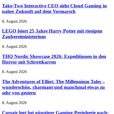
Two
dem
Interactive
Take-Two Interactive CEO sieht Cloud Gaming in
Handy
CEO
naher Zukunft auf dem Vormarsch
sieht
Cloud
LEGO
8. August 2026
Gaming
feiert
in
25
LEGO feiert 25 Jahre Harry Potter mit riesigem
naher
Jahre
Zaubereiministerium
Zukunft
Harry
auf
Potter
dem
THQ
8. August 2026
mit
Vormarsch
Nordic
riesigem
Showcase
THQ Nordic Showcase 2026: Expeditionen in den
Zaubereiministerium
2026:
Horror mit Schrottkarren
Expeditionen
in
The
8. August 2026
den
Adventures
Horror
of
The Adventures of Elliot: The Millennium Tales –
mit
Elliot:
wunderschön, charmant und manchmal etwas zu
Schrottkarren
The
sehr von gestern
Millennium
Tales
Corsair
8. August 2026
–
legt
wunderschön,
bei
Corsair legt bei günstiger Gaming-Peripherie nach:
charmant