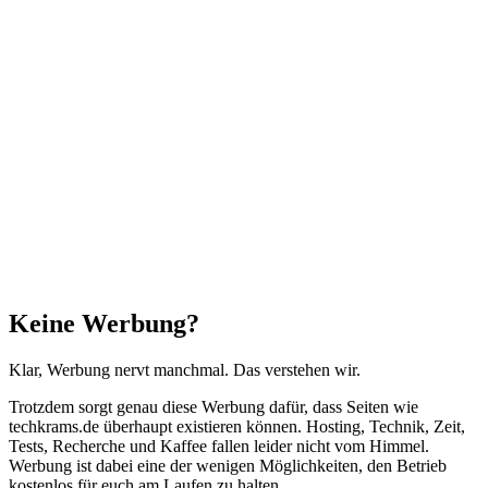
Facebook
X
WhatsApp
Telegram
Schaltfläche
"Zurück
zum
Anfang"
Schließen
Keine Werbung?
Klar, Werbung nervt manchmal. Das verstehen wir.
Trotzdem sorgt genau diese Werbung dafür, dass Seiten wie
techkrams.de überhaupt existieren können. Hosting, Technik, Zeit,
Tests, Recherche und Kaffee fallen leider nicht vom Himmel.
Werbung ist dabei eine der wenigen Möglichkeiten, den Betrieb
kostenlos für euch am Laufen zu halten.