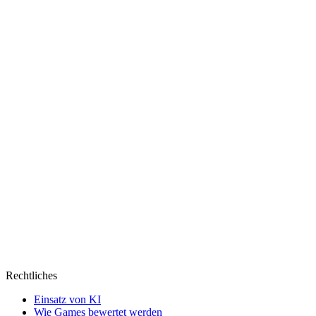
wie
ein
Donut
Rechtliches
Einsatz von KI
Wie Games bewertet werden