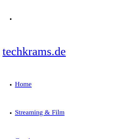
Menü
techkrams.de
Home
Streaming & Film