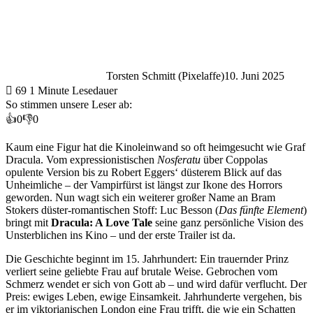
Torsten Schmitt (Pixelaffe)
10. Juni 2025
69
1 Minute Lesedauer
So stimmen unsere Leser ab:
👍
0
👎
0
Kaum eine Figur hat die Kinoleinwand so oft heimgesucht wie Graf
Dracula. Vom expressionistischen
Nosferatu
über Coppolas
opulente Version bis zu Robert Eggers‘ düsterem Blick auf das
Unheimliche – der Vampirfürst ist längst zur Ikone des Horrors
geworden. Nun wagt sich ein weiterer großer Name an Bram
Stokers düster-romantischen Stoff: Luc Besson (
Das fünfte Element
)
bringt mit
Dracula: A Love Tale
seine ganz persönliche Vision des
Unsterblichen ins Kino – und der erste Trailer ist da.
Die Geschichte beginnt im 15. Jahrhundert: Ein trauernder Prinz
verliert seine geliebte Frau auf brutale Weise. Gebrochen vom
Schmerz wendet er sich von Gott ab – und wird dafür verflucht. Der
Preis: ewiges Leben, ewige Einsamkeit. Jahrhunderte vergehen, bis
er im viktorianischen London eine Frau trifft, die wie ein Schatten