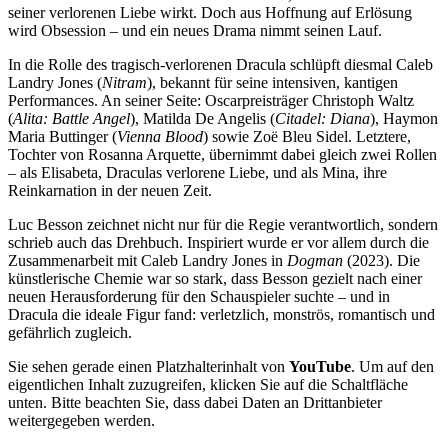
seiner verlorenen Liebe wirkt. Doch aus Hoffnung auf Erlösung
wird Obsession – und ein neues Drama nimmt seinen Lauf.
In die Rolle des tragisch-verlorenen Dracula schlüpft diesmal Caleb
Landry Jones (
Nitram
), bekannt für seine intensiven, kantigen
Performances. An seiner Seite: Oscarpreisträger Christoph Waltz
(
Alita: Battle Angel
), Matilda De Angelis (
Citadel: Diana
), Haymon
Maria Buttinger (
Vienna Blood
) sowie Zoë Bleu Sidel. Letztere,
Tochter von Rosanna Arquette, übernimmt dabei gleich zwei Rollen
– als Elisabeta, Draculas verlorene Liebe, und als Mina, ihre
Reinkarnation in der neuen Zeit.
Luc Besson zeichnet nicht nur für die Regie verantwortlich, sondern
schrieb auch das Drehbuch. Inspiriert wurde er vor allem durch die
Zusammenarbeit mit Caleb Landry Jones in
Dogman
(2023). Die
künstlerische Chemie war so stark, dass Besson gezielt nach einer
neuen Herausforderung für den Schauspieler suchte – und in
Dracula die ideale Figur fand: verletzlich, monströs, romantisch und
gefährlich zugleich.
Sie sehen gerade einen Platzhalterinhalt von
YouTube
. Um auf den
eigentlichen Inhalt zuzugreifen, klicken Sie auf die Schaltfläche
unten. Bitte beachten Sie, dass dabei Daten an Drittanbieter
weitergegeben werden.