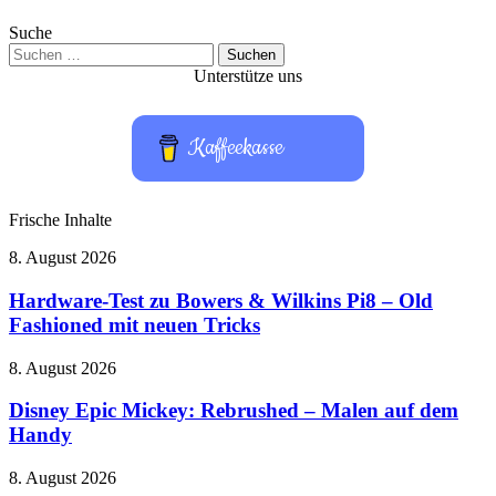
Suche
Suchen
nach:
Unterstütze uns
Kaffeekasse
Frische Inhalte
Hardware-
8. August 2026
Test
zu
Hardware-Test zu Bowers & Wilkins Pi8 – Old
Bowers
Fashioned mit neuen Tricks
&
Wilkins
Disney
8. August 2026
Pi8
Epic
–
Mickey:
Disney Epic Mickey: Rebrushed – Malen auf dem
Old
Rebrushed
Handy
Fashioned
–
mit
Malen
neuen
Take-
8. August 2026
auf
Tricks