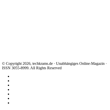
© Copyright 2026, techkrams.de · Unabhängiges Online-Magazin ·
ISSN 3055-8999. All Rights Reserved
Facebook
X
Instagram
Paypal
TikTok
RSS
Threads