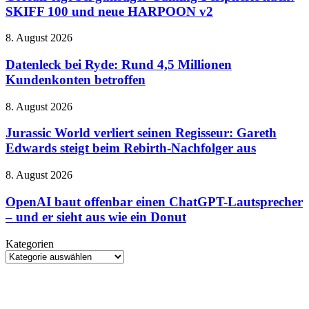
günstiger
und
SKIFF 100 und neue HARPOON v2
Gaming-
manchmal
Peripherie
etwas
Datenleck
8. August 2026
nach:
zu
bei
SKIFF
sehr
Ryde:
Datenleck bei Ryde: Rund 4,5 Millionen
100
von
Rund
Kundenkonten betroffen
und
gestern
4,5
neue
Millionen
HARPOON
Jurassic
8. August 2026
Kundenkonten
v2
World
betroffen
verliert
Jurassic World verliert seinen Regisseur: Gareth
seinen
Edwards steigt beim Rebirth-Nachfolger aus
Regisseur:
Gareth
OpenAI
8. August 2026
Edwards
baut
steigt
offenbar
OpenAI baut offenbar einen ChatGPT-Lautsprecher
beim
einen
– und er sieht aus wie ein Donut
Rebirth-
ChatGPT-
Nachfolger
Lautsprecher
aus
Kategorien
–
Kategorien
und
er
sieht
aus