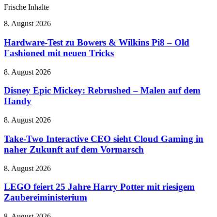
Frische Inhalte
Hardware-
8. August 2026
Test
zu
Hardware-Test zu Bowers & Wilkins Pi8 – Old
Bowers
Fashioned mit neuen Tricks
&
Wilkins
Disney
8. August 2026
Pi8
Epic
–
Mickey:
Disney Epic Mickey: Rebrushed – Malen auf dem
Old
Rebrushed
Handy
Fashioned
–
mit
Malen
neuen
Take-
8. August 2026
auf
Tricks
Two
dem
Interactive
Take-Two Interactive CEO sieht Cloud Gaming in
Handy
CEO
naher Zukunft auf dem Vormarsch
sieht
Cloud
LEGO
8. August 2026
Gaming
feiert
in
25
LEGO feiert 25 Jahre Harry Potter mit riesigem
naher
Jahre
Zaubereiministerium
Zukunft
Harry
auf
Potter
dem
THQ
8. August 2026