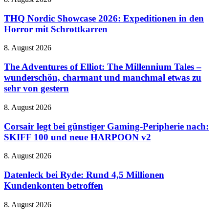
mit
Vormarsch
Nordic
riesigem
Showcase
THQ Nordic Showcase 2026: Expeditionen in den
Zaubereiministerium
2026:
Horror mit Schrottkarren
Expeditionen
in
The
8. August 2026
den
Adventures
Horror
of
The Adventures of Elliot: The Millennium Tales –
mit
Elliot:
wunderschön, charmant und manchmal etwas zu
Schrottkarren
The
sehr von gestern
Millennium
Tales
Corsair
8. August 2026
–
legt
wunderschön,
bei
Corsair legt bei günstiger Gaming-Peripherie nach:
charmant
günstiger
und
SKIFF 100 und neue HARPOON v2
Gaming-
manchmal
Peripherie
etwas
Datenleck
8. August 2026
nach:
zu
bei
SKIFF
sehr
Ryde:
Datenleck bei Ryde: Rund 4,5 Millionen
100
von
Rund
Kundenkonten betroffen
und
gestern
4,5
neue
Millionen
HARPOON
Jurassic
8. August 2026
Kundenkonten
v2
World
betroffen