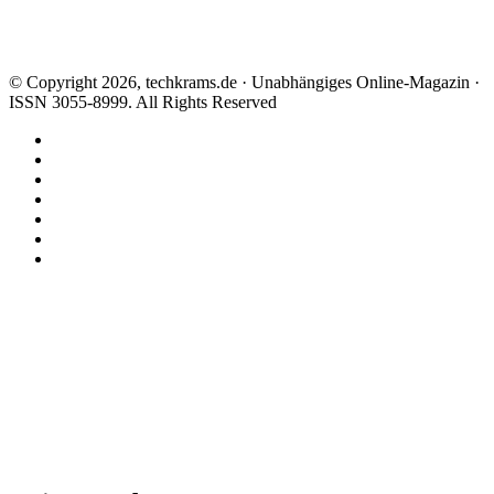
© Copyright 2026, techkrams.de · Unabhängiges Online-Magazin ·
ISSN 3055-8999. All Rights Reserved
Facebook
X
Instagram
Paypal
TikTok
RSS
Threads
Facebook
X
WhatsApp
Telegram
Schaltfläche
"Zurück
zum
Anfang"