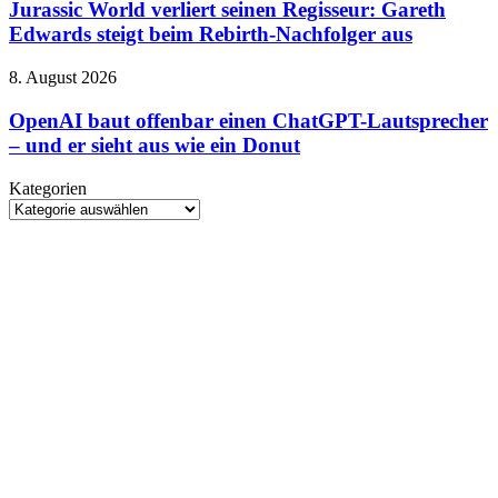
verliert
Jurassic World verliert seinen Regisseur: Gareth
seinen
Edwards steigt beim Rebirth-Nachfolger aus
Regisseur:
Gareth
OpenAI
8. August 2026
Edwards
baut
steigt
offenbar
OpenAI baut offenbar einen ChatGPT-Lautsprecher
beim
einen
– und er sieht aus wie ein Donut
Rebirth-
ChatGPT-
Nachfolger
Lautsprecher
aus
Kategorien
–
Kategorien
und
er
sieht
aus
wie
ein
Donut