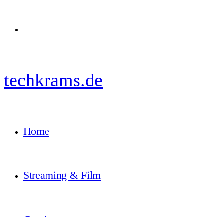
Menü
techkrams.de
Home
Streaming & Film