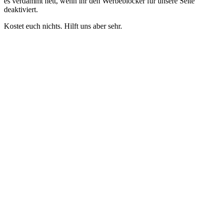
es verdammt nett, wenn ihr den Werbeblocker für unsere Seite
deaktiviert.
Kostet euch nichts. Hilft uns aber sehr.