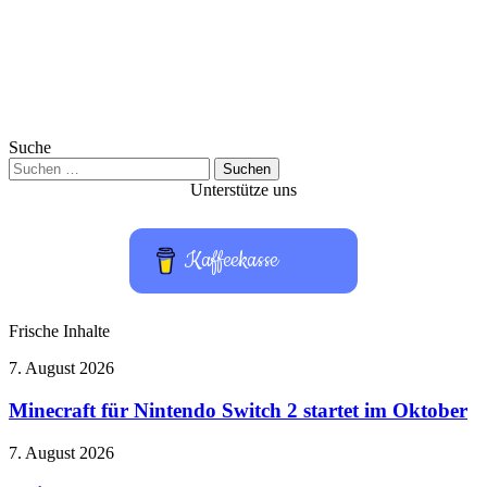
Suche
Suchen
nach:
Unterstütze uns
Kaffeekasse
Frische Inhalte
Minecraft
7. August 2026
für
Nintendo
Minecraft für Nintendo Switch 2 startet im Oktober
Switch
2
Onimusha:
7. August 2026
startet
Way
im