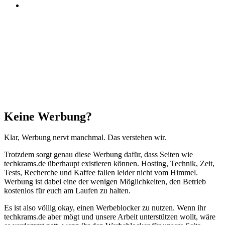
Threads
Facebook
X
WhatsApp
Telegram
Schaltfläche
"Zurück
zum
Anfang"
Schließen
Keine Werbung?
Klar, Werbung nervt manchmal. Das verstehen wir.
Trotzdem sorgt genau diese Werbung dafür, dass Seiten wie
techkrams.de überhaupt existieren können. Hosting, Technik, Zeit,
Tests, Recherche und Kaffee fallen leider nicht vom Himmel.
Werbung ist dabei eine der wenigen Möglichkeiten, den Betrieb
kostenlos für euch am Laufen zu halten.
Es ist also völlig okay, einen Werbeblocker zu nutzen. Wenn ihr
techkrams.de aber mögt und unsere Arbeit unterstützen wollt, wäre