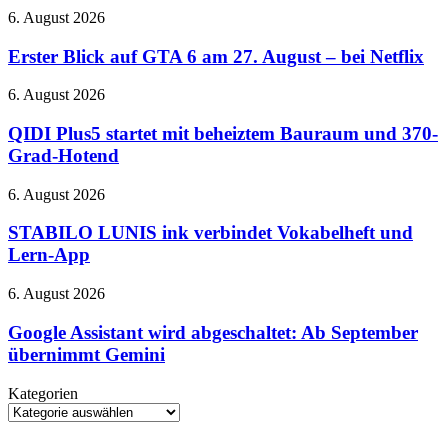
Immersive
Gaming
Erster
6. August 2026
Audio
auf
Blick
und
der
auf
Erster Blick auf GTA 6 am 27. August – bei Netflix
verbessertes
QuakeCon
GTA
ANC
6
QIDI
6. August 2026
am
Plus5
27.
startet
QIDI Plus5 startet mit beheiztem Bauraum und 370-
August
mit
Grad-Hotend
–
beheiztem
bei
Bauraum
STABILO
6. August 2026
Netflix
und
LUNIS
370-
ink
STABILO LUNIS ink verbindet Vokabelheft und
Grad-
verbindet
Lern-App
Hotend
Vokabelheft
und
Google
6. August 2026
Lern-
Assistant
App
wird
Google Assistant wird abgeschaltet: Ab September
abgeschaltet:
übernimmt Gemini
Ab
September
Kategorien
übernimmt
Kategorien
Gemini