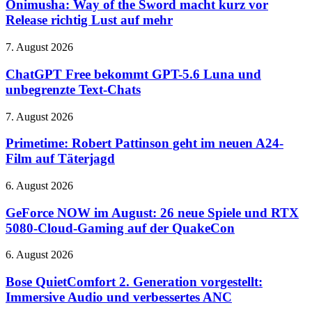
of
Onimusha: Way of the Sword macht kurz vor
Oktober
the
Release richtig Lust auf mehr
Sword
macht
ChatGPT
7. August 2026
kurz
Free
vor
bekommt
ChatGPT Free bekommt GPT-5.6 Luna und
Release
GPT-
unbegrenzte Text-Chats
richtig
5.6
Lust
Luna
auf
Primetime:
7. August 2026
und
mehr
Robert
unbegrenzte
Pattinson
Primetime: Robert Pattinson geht im neuen A24-
Text-
geht
Film auf Täterjagd
Chats
im
neuen
GeForce
6. August 2026
A24-
NOW
Film
im
GeForce NOW im August: 26 neue Spiele und RTX
auf
August:
5080-Cloud-Gaming auf der QuakeCon
Täterjagd
26
neue
Bose
6. August 2026
Spiele
QuietComfort
und
2.
Bose QuietComfort 2. Generation vorgestellt:
RTX
Generation
Immersive Audio und verbessertes ANC
5080-
vorgestellt:
Cloud-