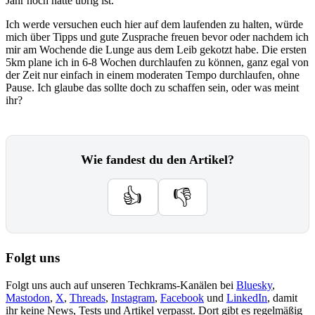
Jahr noch hatte übrig ist.
Ich werde versuchen euch hier auf dem laufenden zu halten, würde
mich über Tipps und gute Zusprache freuen bevor oder nachdem ich
mir am Wochende die Lunge aus dem Leib gekotzt habe. Die ersten
5km plane ich in 6-8 Wochen durchlaufen zu können, ganz egal von
der Zeit nur einfach in einem moderaten Tempo durchlaufen, ohne
Pause. Ich glaube das sollte doch zu schaffen sein, oder was meint
ihr?
Wie fandest du den Artikel?
👍
👎
Folgt uns
Folgt uns auch auf unseren Techkrams-Kanälen bei
Bluesky
,
Mastodon
,
X
,
Threads
,
Instagram
,
Facebook
und
LinkedIn
, damit
ihr keine News, Tests und Artikel verpasst. Dort gibt es regelmäßig