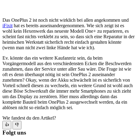
Das OnePlus 2 ist noch nicht wirklich bei allen angekommen und
iFixit
hat es bereits auseinandergenommen. Wie sich zeigt ist es
wohl kein Hexenwerk das neueste Modell One+ zu reparieren, es
scheint fast nichts verklebt zu sein, so dass sich eine Reparatur in der
heimischen Werkstatt sicherlich recht einfach gestalten könnte
(wenn man nicht zwei linke Hände hat wie ich).
Ev. könnte das ein weitere Kaufanreiz sein, da beim
Vorgängermodell aus den verschiedensten Ecken die Beschwerden
zunahmen, dass der Service unter aller Sau wäre. Die Frage ist wie
oft es denn überhaupt nötig ist sein OnePlus 2 auseinander
zunehmen? Okay, wenn der Akku schwächelt ist es sicherlich von
Vorteil schnell diesen zu wechseln, ein weitere Grund ist wohl auch
diese Böse Schwerkraft die immer mehr Smartphones zu sich zieht
um das Display zu zerstören. Hier muss allerdings dann das
komplette Bauteil beim OnePlus 2 ausgewechselt werden, da ein
ablösen nicht so einfach möglich sei.
Wie fandest du den Artikel?
👍
👎
Folgt uns