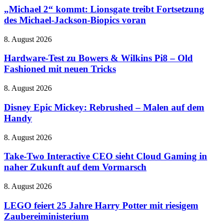
kommt:
„Michael 2“ kommt: Lionsgate treibt Fortsetzung
Lionsgate
des Michael-Jackson-Biopics voran
treibt
Fortsetzung
Hardware-
8. August 2026
des
Test
Michael-
zu
Hardware-Test zu Bowers & Wilkins Pi8 – Old
Jackson-
Bowers
Fashioned mit neuen Tricks
Biopics
&
voran
Wilkins
Disney
8. August 2026
Pi8
Epic
–
Mickey:
Disney Epic Mickey: Rebrushed – Malen auf dem
Old
Rebrushed
Handy
Fashioned
–
mit
Malen
neuen
Take-
8. August 2026
auf
Tricks
Two
dem
Interactive
Take-Two Interactive CEO sieht Cloud Gaming in
Handy
CEO
naher Zukunft auf dem Vormarsch
sieht
Cloud
LEGO
8. August 2026
Gaming
feiert
in
25
LEGO feiert 25 Jahre Harry Potter mit riesigem
naher
Jahre
Zaubereiministerium
Zukunft