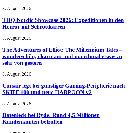
Harry
auf
Potter
dem
THQ
8. August 2026
mit
Vormarsch
Nordic
riesigem
Showcase
THQ Nordic Showcase 2026: Expeditionen in den
Zaubereiministerium
2026:
Horror mit Schrottkarren
Expeditionen
in
The
8. August 2026
den
Adventures
Horror
of
The Adventures of Elliot: The Millennium Tales –
mit
Elliot:
wunderschön, charmant und manchmal etwas zu
Schrottkarren
The
sehr von gestern
Millennium
Tales
Corsair
8. August 2026
–
legt
wunderschön,
bei
Corsair legt bei günstiger Gaming-Peripherie nach:
charmant
günstiger
und
SKIFF 100 und neue HARPOON v2
Gaming-
manchmal
Peripherie
etwas
Datenleck
8. August 2026
nach:
zu
bei
SKIFF
sehr
Ryde:
Datenleck bei Ryde: Rund 4,5 Millionen
100
von
Rund
Kundenkonten betroffen
und
gestern
4,5
neue
Millionen
HARPOON
Jurassic