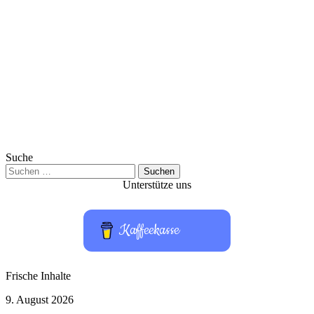
Suche
Suchen
nach:
Unterstütze uns
Kaffeekasse
Frische Inhalte
„Michael
9. August 2026
2“