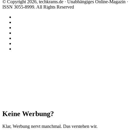
© Copyright 2026, techkrams.de · Unabhängiges Online-Magazin ·
ISSN 3055-8999. All Rights Reserved
Facebook
X
Instagram
Paypal
TikTok
RSS
Threads
Facebook
X
WhatsApp
Telegram
Schaltfläche
"Zurück
zum
Anfang"
Schließen
Keine Werbung?
Klar, Werbung nervt manchmal. Das verstehen wir.