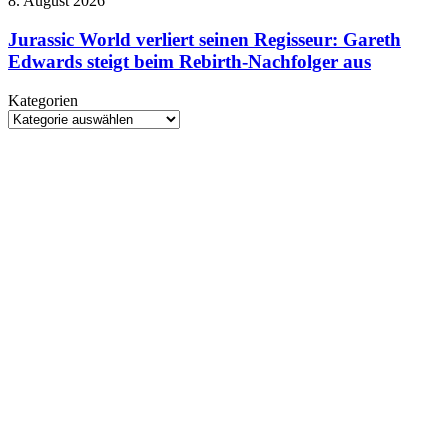
8. August 2026
Kundenkonten
v2
World
betroffen
verliert
Jurassic World verliert seinen Regisseur: Gareth
seinen
Edwards steigt beim Rebirth-Nachfolger aus
Regisseur:
Gareth
Kategorien
Edwards
Kategorien
steigt
beim
Rebirth-
Nachfolger
aus