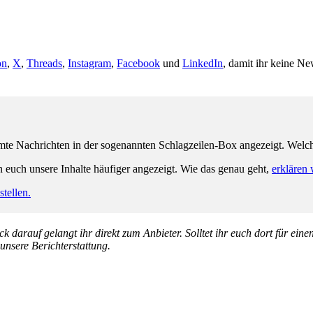
on
,
X
,
Threads
,
Instagram
,
Facebook
und
LinkedIn
, damit ihr keine Ne
e Nachrichten in der sogenannten Schlagzeilen-Box angezeigt. Welche 
n euch unsere Inhalte häufiger angezeigt. Wie das genau geht,
erklären 
tellen.
k darauf gelangt ihr direkt zum Anbieter. Solltet ihr euch dort für ein
 unsere Berichterstattung.