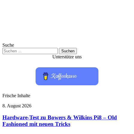
Suche
Suchen
nach:
Unterstütze uns
Kaffeekasse
Frische Inhalte
Hardware-
8. August 2026
Test
zu
Hardware-Test zu Bowers & Wilkins Pi8 – Old
Bowers
Fashioned mit neuen Tricks
&
Wilkins