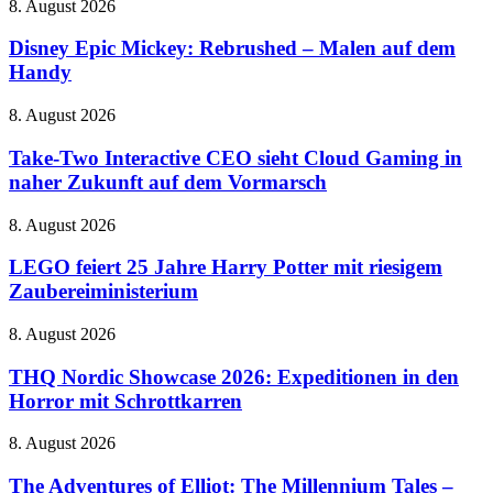
Disney
8. August 2026
Pi8
Epic
–
Mickey:
Disney Epic Mickey: Rebrushed – Malen auf dem
Old
Rebrushed
Handy
Fashioned
–
mit
Malen
neuen
Take-
8. August 2026
auf
Tricks
Two
dem
Interactive
Take-Two Interactive CEO sieht Cloud Gaming in
Handy
CEO
naher Zukunft auf dem Vormarsch
sieht
Cloud
LEGO
8. August 2026
Gaming
feiert
in
25
LEGO feiert 25 Jahre Harry Potter mit riesigem
naher
Jahre
Zaubereiministerium
Zukunft
Harry
auf
Potter
dem
THQ
8. August 2026
mit
Vormarsch
Nordic
riesigem
Showcase
THQ Nordic Showcase 2026: Expeditionen in den
Zaubereiministerium
2026:
Horror mit Schrottkarren
Expeditionen
in
The
8. August 2026
den
Adventures
Horror
of
The Adventures of Elliot: The Millennium Tales –
mit