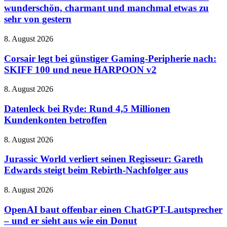
Elliot:
wunderschön, charmant und manchmal etwas zu
Schrottkarren
The
sehr von gestern
Millennium
Tales
Corsair
8. August 2026
–
legt
wunderschön,
bei
Corsair legt bei günstiger Gaming-Peripherie nach:
charmant
günstiger
und
SKIFF 100 und neue HARPOON v2
Gaming-
manchmal
Peripherie
etwas
Datenleck
8. August 2026
nach:
zu
bei
SKIFF
sehr
Ryde:
Datenleck bei Ryde: Rund 4,5 Millionen
100
von
Rund
Kundenkonten betroffen
und
gestern
4,5
neue
Millionen
HARPOON
Jurassic
8. August 2026
Kundenkonten
v2
World
betroffen
verliert
Jurassic World verliert seinen Regisseur: Gareth
seinen
Edwards steigt beim Rebirth-Nachfolger aus
Regisseur:
Gareth
OpenAI
8. August 2026
Edwards
baut
steigt
offenbar
OpenAI baut offenbar einen ChatGPT-Lautsprecher
beim
einen
– und er sieht aus wie ein Donut
Rebirth-
ChatGPT-