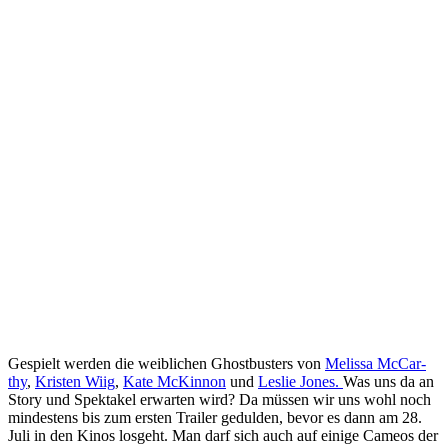
Gespielt werden die weiblichen Ghostbusters von
Me­lissa Mc­Car­
thy
,
Kris­ten Wiig
,
Kate McKin­non
und
Les­lie Jo­nes.
Was uns da an
Story und Spektakel erwarten wird? Da müssen wir uns wohl noch
mindestens bis zum ersten Trailer gedulden, bevor es dann am 28.
Juli in den Kinos losgeht. Man darf sich auch auf einige Cameos der