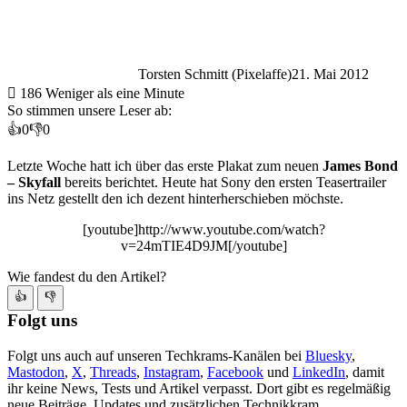
Torsten Schmitt (Pixelaffe)
21. Mai 2012
186
Weniger als eine Minute
So stimmen unsere Leser ab:
👍
0
👎
0
Letzte Woche hatt ich über das erste Plakat zum neuen
James Bond
– Skyfall
bereits berichtet. Heute hat Sony den ersten Teasertrailer
ins Netz gestellt den ich dezent hinterherschieben möchste.
[youtube]http://www.youtube.com/watch?
v=24mTIE4D9JM[/youtube]
Wie fandest du den Artikel?
👍
👎
Folgt uns
Folgt uns auch auf unseren Techkrams-Kanälen bei
Bluesky
,
Mastodon
,
X
,
Threads
,
Instagram
,
Facebook
und
LinkedIn
, damit
ihr keine News, Tests und Artikel verpasst. Dort gibt es regelmäßig
neue Beiträge, Updates und zusätzlichen Technikkram.