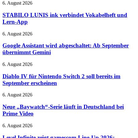
STABILO
6. August 2026
und
LUNIS
370-
ink
STABILO LUNIS ink verbindet Vokabelheft und
Grad-
verbindet
Lern-App
Hotend
Vokabelheft
und
Google
6. August 2026
Lern-
Assistant
App
wird
Google Assistant wird abgeschaltet: Ab September
abgeschaltet:
übernimmt Gemini
Ab
September
Diablo
6. August 2026
übernimmt
IV
Gemini
für
Diablo IV für Nintendo Switch 2 soll bereits im
Nintendo
September erscheinen
Switch
2
Neue
6. August 2026
soll
„Baywatch“-
bereits
Serie
Neue „Baywatch“-Serie läuft in Deutschland bei
im
läuft
Prime Video
September
in
erscheinen
Deutschland
Level
6. August 2026
bei
Infinite
Prime
zeigt
Level Infinite zeigt gamescom Line-Up 2026: