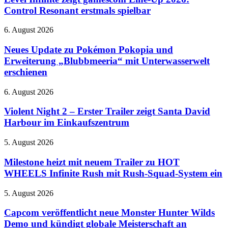
Video
gamescom
Control Resonant erstmals spielbar
Line-
Up
Neues
6. August 2026
2026:
Update
Control
zu
Neues Update zu Pokémon Pokopia und
Resonant
Pokémon
Erweiterung „Blubbmeeria“ mit Unterwasserwelt
erstmals
Pokopia
spielbar
erschienen
und
Erweiterung
Violent
6. August 2026
„Blubbmeeria“
Night
mit
2
Violent Night 2 – Erster Trailer zeigt Santa David
Unterwasserwelt
–
erschienen
Harbour im Einkaufszentrum
Erster
Trailer
Milestone
5. August 2026
zeigt
heizt
Santa
mit
Milestone heizt mit neuem Trailer zu HOT
David
neuem
WHEELS Infinite Rush mit Rush-Squad-System ein
Harbour
Trailer
im
zu
Einkaufszentrum
Capcom
5. August 2026
HOT
veröffentlicht
WHEELS
neue
Capcom veröffentlicht neue Monster Hunter Wilds
Infinite
Monster
Demo und kündigt globale Meisterschaft an
Rush