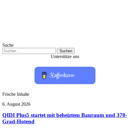
Suche
Suchen
nach:
Unterstütze uns
Kaffeekasse
Frische Inhalte
QIDI
6. August 2026
Plus5
startet
QIDI Plus5 startet mit beheiztem Bauraum und 370-
mit
Grad-Hotend
beheiztem
Bauraum