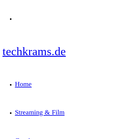
Menü
techkrams.de
Home
Streaming & Film