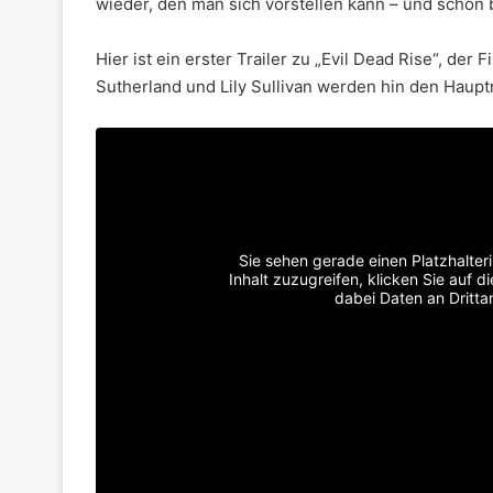
wieder, den man sich vorstellen kann – und schon
Hier ist ein erster Trailer zu „Evil Dead Rise“, der
Sutherland und Lily Sullivan werden hin den Hauptr
Sie sehen gerade einen Platzhalter
Inhalt zuzugreifen, klicken Sie auf d
dabei Daten an Dritt