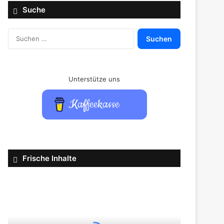
Suche
Suchen
nach:
Unterstütze uns
Kaffeekasse
Frische Inhalte
GeForce
NOW
im
August:
26