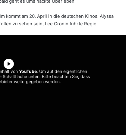
 bald geht es ums nackte Überleben.
 Film kommt am 20. April in die deutschen Kinos. Alyssa
ollen zu sehen sein, Lee Cronin führte Regie.
inhalt von
YouTube
. Um auf den eigentlichen
ie Schaltfläche unten. Bitte beachten Sie, dass
anbieter weitergegeben werden.