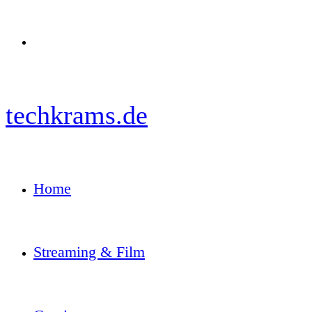
Menü
techkrams.de
Home
Streaming & Film