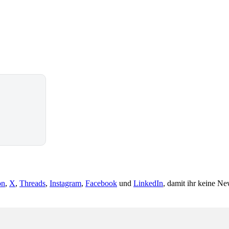
on
,
X
,
Threads
,
Instagram
,
Facebook
und
LinkedIn
, damit ihr keine Ne