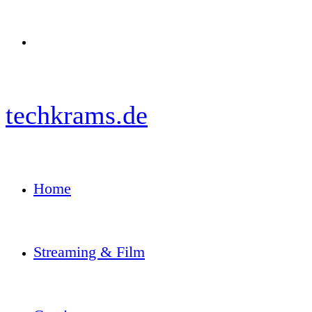
Menü
techkrams.de
Home
Streaming & Film