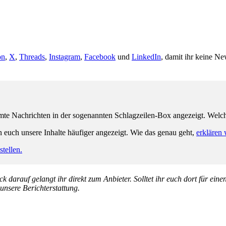
on
,
X
,
Threads
,
Instagram
,
Facebook
und
LinkedIn
, damit ihr keine Ne
e Nachrichten in der sogenannten Schlagzeilen-Box angezeigt. Welche 
n euch unsere Inhalte häufiger angezeigt. Wie das genau geht,
erklären 
tellen.
k darauf gelangt ihr direkt zum Anbieter. Solltet ihr euch dort für ein
 unsere Berichterstattung.