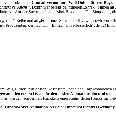
rke verbunden sind.
Conrad Vernon und Walt Dohrn führen Regie
.
sters vs. Aliens“
. Dohrn war bereits bei früheren „Shrek“-Filmen als 
 „Minions – Auf der Suche nach dem Mini-Boss“ und „Die Simpsons“, ü
„Trolls“-Reihe und an „Für immer Shrek“ beteiligt war, sowie von Ch
en Produzenten, der mit „Ich – Einfach Unverbesserlich“, den „Minio
iam Steig zurück. Aus dessen Geschichte über einen ungewöhnlichen 
ewann den ersten Oscar für den besten Animationsfilm und macht
en werden, sondern als Rückkehr einer Reihe, deren Humor für viele 
dio: DreamWorks Animation. Verleih: Universal Pictures Germany.