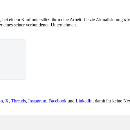
, bei einem Kauf unterstützt ihr meine Arbeit. Letzte Aktualisierung
6.0
 eines seiner verbundenen Unternehmen.
on
,
X
,
Threads
,
Instagram
,
Facebook
und
LinkedIn
, damit ihr keine Ne