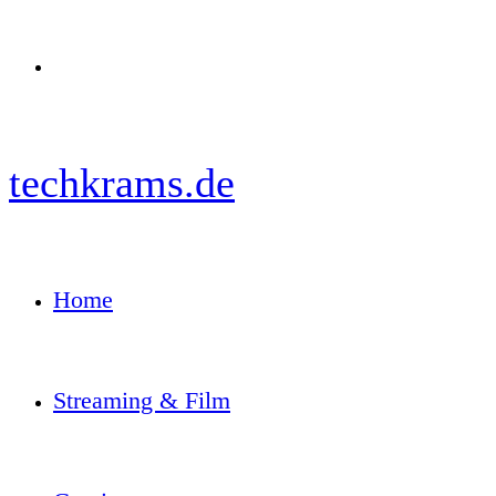
Menü
techkrams.de
Home
Streaming & Film