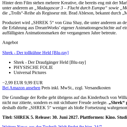
Hinter dem Film stehen mehrere Kreative, die bereits eng mit der Ma
unter anderem an
„Madagascar 3 – Flucht durch Europa“ sowie „Mon
die „Trolls“-Reihe als Regisseur mit. Brad Ableson, bekannt durch
Produziert wird „SHREK 5“ von Gina Shay, die unter anderem an der 
die Erfahrung aus DreamWorks’ eigener Animationsgeschichte auf ein
auffälligsten Animationsmarken der vergangenen Jahre betreute.
Angebot
Shrek - Der tollkühne Held [Blu-ray]
Shrek - Der Draufgänger Held [Blu-ray]
PHYSISCHE FOLIE
Universal Pictures
−2,99 EUR
9,99 EUR
Bei Amazon ansehen
Preis inkl. MwSt., zzgl. Versandkosten
Die Grundlage der Reihe geht übrigens auf das Kinderbuch von Will
nicht nur zitierte, sondern es mit sichtbarer Freude zerlegte.
„Shrek“ g
deshalb dürfte „SHREK 5“ weniger als bloße Fortsetzung wahrgenomm
Titel: SHREK 5. Release: 30. Juni 2027. Plattformen: Kino. Stu
Weitere News aus der Technik-Welt findet ihr hier. 24/7.