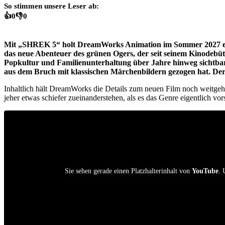
So stimmen unsere Leser ab:
👍
0
👎
0
Mit „SHREK 5“ holt DreamWorks Animation im Sommer 2027 eine 
das neue Abenteuer des grünen Ogers, der seit seinem Kinodebüt
Popkultur und Familienunterhaltung über Jahre hinweg sichtbar 
aus dem Bruch mit klassischen Märchenbildern gezogen hat. Der K
Inhaltlich hält DreamWorks die Details zum neuen Film noch weitgehe
jeher etwas schiefer zueinanderstehen, als es das Genre eigentlich vors
Sie sehen gerade einen Platzhalterinhalt von
YouTube
. 