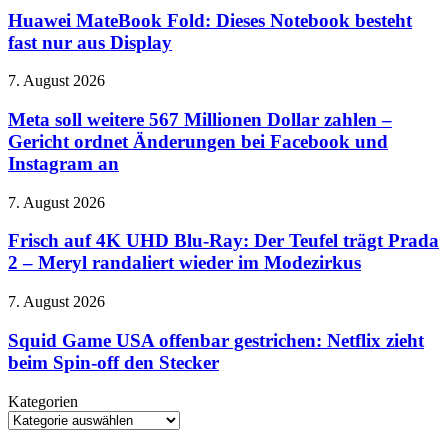
schickt
Fold:
Huawei MateBook Fold: Dieses Notebook besteht
seinen
Dieses
fast nur aus Display
Rächer
Notebook
nach
besteht
Amerika
Meta
7. August 2026
fast
soll
nur
weitere
Meta soll weitere 567 Millionen Dollar zahlen –
aus
567
Gericht ordnet Änderungen bei Facebook und
Display
Millionen
Instagram an
Dollar
zahlen
Frisch
7. August 2026
–
auf
Gericht
4K
Frisch auf 4K UHD Blu-Ray: Der Teufel trägt Prada
ordnet
UHD
Änderungen
2 – Meryl randaliert wieder im Modezirkus
Blu-
bei
Ray:
Facebook
Squid
7. August 2026
Der
und
Game
Teufel
Instagram
USA
Squid Game USA offenbar gestrichen: Netflix zieht
trägt
an
offenbar
beim Spin-off den Stecker
Prada
gestrichen:
2
Netflix
–
Kategorien
zieht
Meryl
Kategorien
beim
randaliert
Spin-