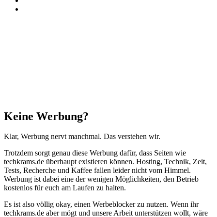
Threads
Facebook
X
WhatsApp
Telegram
Schaltfläche
"Zurück
zum
Anfang"
Schließen
Keine Werbung?
Klar, Werbung nervt manchmal. Das verstehen wir.
Trotzdem sorgt genau diese Werbung dafür, dass Seiten wie
techkrams.de überhaupt existieren können. Hosting, Technik, Zeit,
Tests, Recherche und Kaffee fallen leider nicht vom Himmel.
Werbung ist dabei eine der wenigen Möglichkeiten, den Betrieb
kostenlos für euch am Laufen zu halten.
Es ist also völlig okay, einen Werbeblocker zu nutzen. Wenn ihr
techkrams.de aber mögt und unsere Arbeit unterstützen wollt, wäre