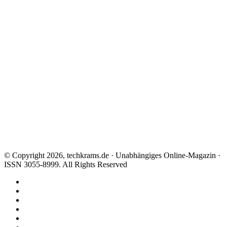
© Copyright 2026, techkrams.de · Unabhängiges Online-Magazin ·
ISSN 3055-8999. All Rights Reserved
Facebook
X
Instagram
Paypal
TikTok
RSS