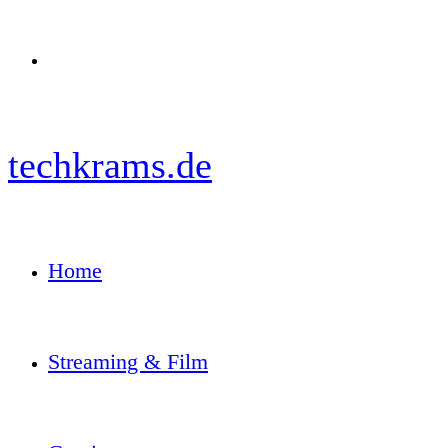
Menü
techkrams.de
Home
Streaming & Film