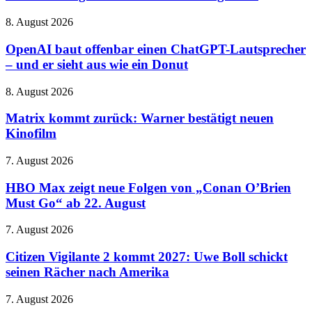
Regisseur:
Gareth
OpenAI
8. August 2026
Edwards
baut
steigt
offenbar
OpenAI baut offenbar einen ChatGPT-Lautsprecher
beim
einen
– und er sieht aus wie ein Donut
Rebirth-
ChatGPT-
Nachfolger
Lautsprecher
aus
Matrix
8. August 2026
–
kommt
und
zurück:
Matrix kommt zurück: Warner bestätigt neuen
er
Warner
Kinofilm
sieht
bestätigt
aus
neuen
wie
HBO
7. August 2026
Kinofilm
ein
Max
Donut
zeigt
HBO Max zeigt neue Folgen von „Conan O’Brien
neue
Must Go“ ab 22. August
Folgen
von
Citizen
7. August 2026
„Conan
Vigilante
O’Brien
2
Citizen Vigilante 2 kommt 2027: Uwe Boll schickt
Must
kommt
seinen Rächer nach Amerika
Go“
2027:
ab
Uwe
22.
Huawei
7. August 2026
Boll
August
MateBook