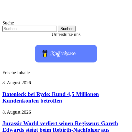
Suche
Suchen
nach:
Unterstütze uns
Kaffeekasse
Frische Inhalte
Datenleck
8. August 2026
bei
Ryde:
Datenleck bei Ryde: Rund 4,5 Millionen
Rund
Kundenkonten betroffen
4,5
Millionen
Jurassic
8. August 2026
Kundenkonten
World
betroffen
verliert
Jurassic World verliert seinen Regisseur: Gareth
seinen
Edwards steigt beim Rebirth-Nachfolger aus