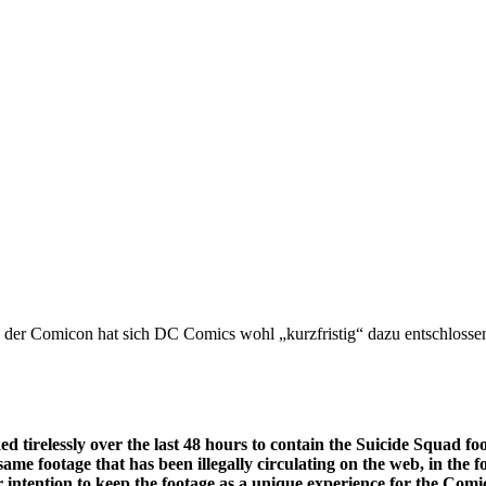
 der Comicon hat sich DC Comics wohl „kurzfristig“ dazu entschlossen d
 tirelessly over the last 48 hours to contain the Suicide Squad f
same footage that has been illegally circulating on the web, in the 
ur intention to keep the footage as a unique experience for the Com