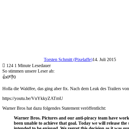
Torsten Schmitt (Pixelaffe)
14. Juli 2015
124
1 Minute Lesedauer
So stimmen unsere Leser ab:
👍
0
👎
0
Holla die Waldfee, das ging aber fix. Nach dem Leak des Trailers von
https://youtu.be/VnYkkyZATmU
Warner Bros hat dazu folgendes Statement veröffentlicht:
Warner Bros. Pictures and our anti-piracy team have worked
been unable to achieve that goal. Today we will release the 
intended to be enjoyed. We regret this decision as it was o