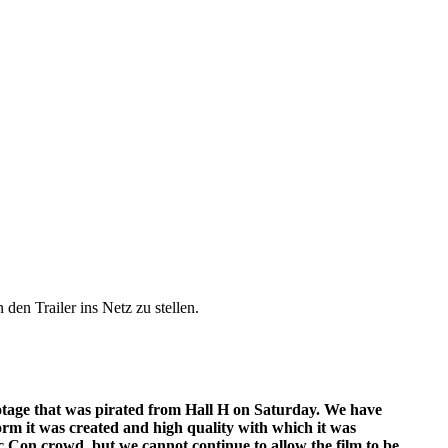
en Trailer ins Netz zu stellen.
ootage that was pirated from Hall H on Saturday. We have
form it was created and high quality with which it was
ic Con crowd, but we cannot continue to allow the film to be