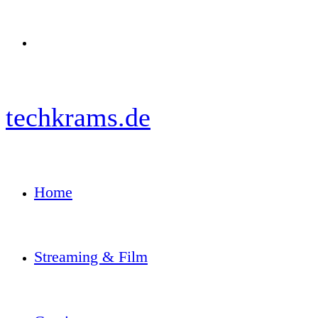
Menü
techkrams.de
Home
Streaming & Film