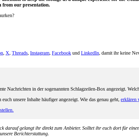
en from our presentation.
hurken?
on
,
X
,
Threads
,
Instagram
,
Facebook
und
LinkedIn
, damit ihr keine Ne
e Nachrichten in der sogenannten Schlagzeilen-Box angezeigt. Welche 
n euch unsere Inhalte häufiger angezeigt. Wie das genau geht,
erklären 
tellen.
k darauf gelangt ihr direkt zum Anbieter. Solltet ihr euch dort für ein
 unsere Berichterstattung.