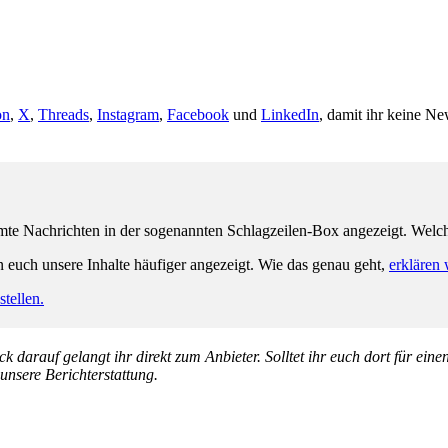
on
,
X
,
Threads
,
Instagram
,
Facebook
und
LinkedIn
, damit ihr keine Ne
e Nachrichten in der sogenannten Schlagzeilen-Box angezeigt. Welche 
n euch unsere Inhalte häufiger angezeigt. Wie das genau geht,
erklären 
tellen.
k darauf gelangt ihr direkt zum Anbieter. Solltet ihr euch dort für ein
 unsere Berichterstattung.