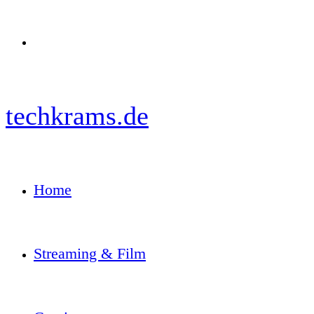
Menü
techkrams.de
Home
Streaming & Film