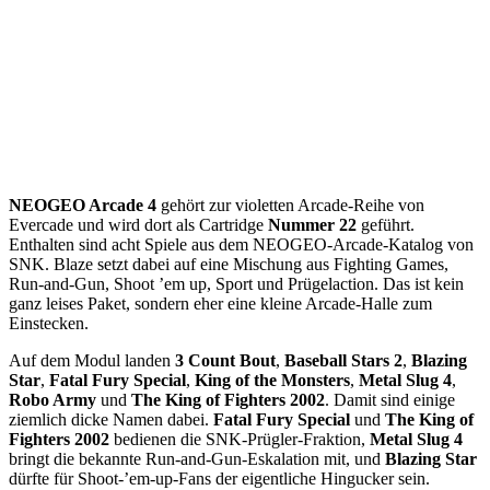
NEOGEO Arcade 4
gehört zur violetten Arcade-Reihe von
Evercade und wird dort als Cartridge
Nummer 22
geführt.
Enthalten sind acht Spiele aus dem NEOGEO-Arcade-Katalog von
SNK. Blaze setzt dabei auf eine Mischung aus Fighting Games,
Run-and-Gun, Shoot ’em up, Sport und Prügelaction. Das ist kein
ganz leises Paket, sondern eher eine kleine Arcade-Halle zum
Einstecken.
Auf dem Modul landen
3 Count Bout
,
Baseball Stars 2
,
Blazing
Star
,
Fatal Fury Special
,
King of the Monsters
,
Metal Slug 4
,
Robo Army
und
The King of Fighters 2002
. Damit sind einige
ziemlich dicke Namen dabei.
Fatal Fury Special
und
The King of
Fighters 2002
bedienen die SNK-Prügler-Fraktion,
Metal Slug 4
bringt die bekannte Run-and-Gun-Eskalation mit, und
Blazing Star
dürfte für Shoot-’em-up-Fans der eigentliche Hingucker sein.