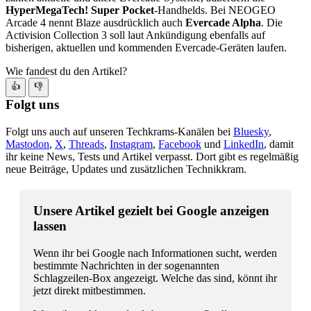
HyperMegaTech! Super Pocket
-Handhelds. Bei NEOGEO
Arcade 4 nennt Blaze ausdrücklich auch
Evercade Alpha
. Die
Activision Collection 3 soll laut Ankündigung ebenfalls auf
bisherigen, aktuellen und kommenden Evercade-Geräten laufen.
Wie fandest du den Artikel?
👍
👎
Folgt uns
Folgt uns auch auf unseren Techkrams-Kanälen bei
Bluesky
,
Mastodon
,
X
,
Threads
,
Instagram
,
Facebook
und
LinkedIn
, damit
ihr keine News, Tests und Artikel verpasst. Dort gibt es regelmäßig
neue Beiträge, Updates und zusätzlichen Technikkram.
Unsere Artikel gezielt bei Google anzeigen
lassen
Wenn ihr bei Google nach Informationen sucht, werden
bestimmte Nachrichten in der sogenannten
Schlagzeilen-Box angezeigt. Welche das sind, könnt ihr
jetzt direkt mitbestimmen.