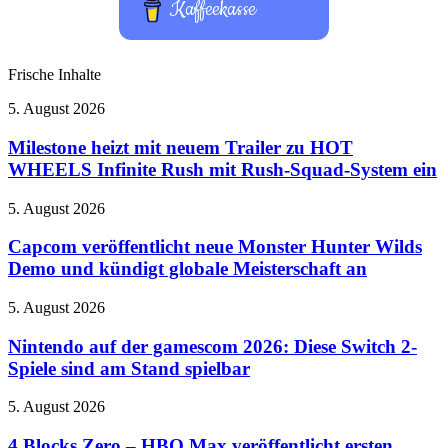
Kaffeekasse
Frische Inhalte
Milestone
5. August 2026
heizt
mit
Milestone heizt mit neuem Trailer zu HOT
neuem
WHEELS Infinite Rush mit Rush-Squad-System ein
Trailer
zu
Capcom
5. August 2026
HOT
veröffentlicht
WHEELS
neue
Capcom veröffentlicht neue Monster Hunter Wilds
Infinite
Monster
Demo und kündigt globale Meisterschaft an
Rush
Hunter
mit
Wilds
Rush-
Nintendo
5. August 2026
Demo
Squad-
auf
und
System
der
Nintendo auf der gamescom 2026: Diese Switch 2-
kündigt
ein
gamescom
Spiele sind am Stand spielbar
globale
2026:
Meisterschaft
Diese
an
4
5. August 2026
Switch
Blocks
2-
Zero
4 Blocks Zero – HBO Max veröffentlicht ersten