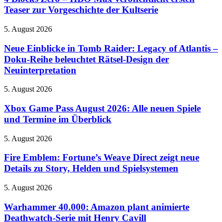
Spiele
–
Teaser zur Vorgeschichte der Kultserie
sind
HBO
am
Max
Stand
Neue
5. August 2026
veröffentlicht
spielbar
Einblicke
ersten
in
Neue Einblicke in Tomb Raider: Legacy of Atlantis –
Teaser
Tomb
Doku-Reihe beleuchtet Rätsel-Design der
zur
Raider:
Vorgeschichte
Neuinterpretation
Legacy
der
of
Kultserie
Xbox
5. August 2026
Atlantis
Game
–
Pass
Xbox Game Pass August 2026: Alle neuen Spiele
Doku-
August
Reihe
und Termine im Überblick
2026:
beleuchtet
Alle
Rätsel-
Fire
5. August 2026
neuen
Design
Emblem:
Spiele
der
Fortune’s
Fire Emblem: Fortune’s Weave Direct zeigt neue
und
Neuinterpretation
Weave
Details zu Story, Helden und Spielsystemen
Termine
Direct
im
zeigt
Überblick
Warhammer
5. August 2026
neue
40.000:
Details
Amazon
Warhammer 40.000: Amazon plant animierte
zu
plant
Deathwatch-Serie mit Henry Cavill
Story,