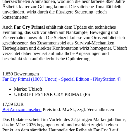
überzeichneten Animationen, wodurch die neonfarbene 80er-Jahre-
Ästhetik klarer zur Geltung kommt. Die satirische Tonalität bleibt
unverändert, wirkt durch die flüssigere Steuerung jedoch
konzentrierter.
Auch
Far Cry Primal
erhält mit dem Update ein technisches
Feintuning, das sich vor allem auf Nahkämpfe, Bewegung und
Zielverhalten auswirkt. Die Steinzeitkulisse von Oros entfaltet sich
geschlossener, das Zusammenspiel aus Survival-Mechaniken,
Tierbegleitern und direkter Konfrontation wirkt homogener. Ubisoft
verzichtet dabei bewusst auf inhaltliche Anpassungen und
beschränkt sich auf die technische Optimierung.
1.650 Bewertungen
Far Cry Primal (100% Uncut) - Special Edition - [PlayStation 4]
Marke: Ubisoft
UBISOFT PS4 FAR CRY PRIMAL (PS
17,59 EUR
Bei Amazon ansehen
Preis inkl. MwSt., zzgl. Versandkosten
Das Update erscheint im Vorfeld des 22-jährigen Markenjubiläums,
das im März 2026 begangen wird, und markiert zugleich einen
Punkt, an dem sämtliche Hauptteile der Reihe ab Far Cry 3 auf