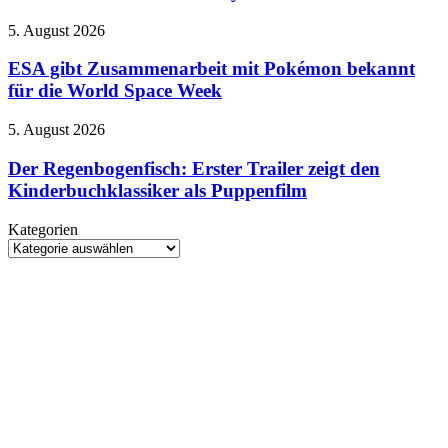
animierte
Helden
Deathwatch-
und
ESA
5. August 2026
Serie
Spielsystemen
gibt
mit
Zusammenarbeit
ESA gibt Zusammenarbeit mit Pokémon bekannt
Henry
mit
für die World Space Week
Cavill
Pokémon
bekannt
Der
5. August 2026
für
Regenbogenfisch:
die
Erster
Der Regenbogenfisch: Erster Trailer zeigt den
World
Trailer
Kinderbuchklassiker als Puppenfilm
Space
zeigt
Week
den
Kategorien
Kinderbuchklassiker
Kategorien
als
Puppenfilm