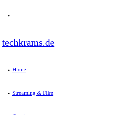
Menü
techkrams.de
Home
Streaming & Film