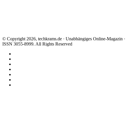
© Copyright 2026, techkrams.de · Unabhängiges Online-Magazin ·
ISSN 3055-8999. All Rights Reserved
Facebook
X
Instagram
Paypal
TikTok
RSS
Threads
Facebook
X
WhatsApp
Telegram
Schaltfläche
"Zurück
zum
Anfang"